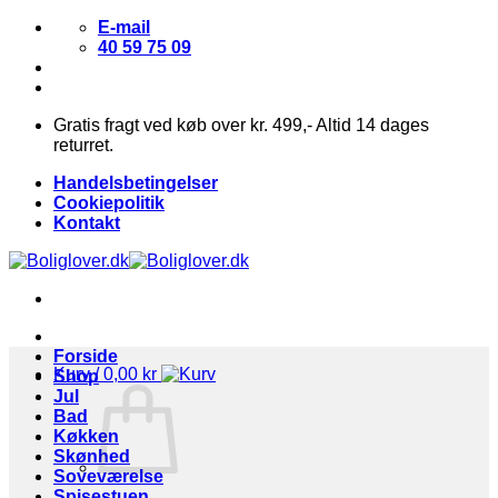
Fortsæt
E-mail
til
40 59 75 09
indhold
Gratis fragt ved køb over kr. 499,- Altid 14 dages
returret.
Handelsbetingelser
Cookiepolitik
Kontakt
Forside
Kurv /
0,00
kr
Shop
Jul
Bad
Køkken
Skønhed
Soveværelse
Spisestuen