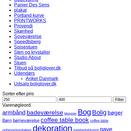
Panier Des Sens
plakat
Portland kurve
PRINTWORKS
Provendi
Skønhed
Soveværelse
Speedtsberg
Spisestuen
Sten og krystaller
Studio About
Stuen
Tilbud på boliglover.dk
Udendørs
Anker Danmark
Udsalg boliglover.dk
Sorter efter pris
Mindste
Højeste
Filter
pris
pris
Varenøgleord
Bog
Bolig
badeværelse
armbånd
bøger
blomster
coffee table book
børneværelse
Børn
coffee table
dekoration
gave
opbevaringsbøger
evighedsblomst