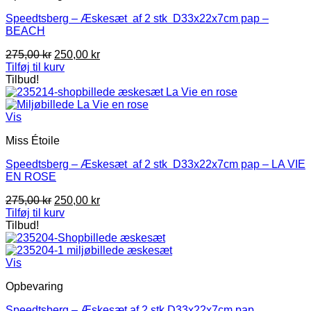
Speedtsberg – Æskesæt af 2 stk D33x22x7cm pap –
BEACH
Den
Den
275,00
kr
250,00
kr
oprindelige
aktuelle
Tilføj til kurv
pris
pris
Tilbud!
var:
er:
275,00 kr.
250,00 kr.
Vis
Miss Étoile
Speedtsberg – Æskesæt af 2 stk D33x22x7cm pap – LA VIE
EN ROSE
Den
Den
275,00
kr
250,00
kr
oprindelige
aktuelle
Tilføj til kurv
pris
pris
Tilbud!
var:
er:
275,00 kr.
250,00 kr.
Vis
Opbevaring
Speedtsberg – Æskesæt af 2 stk D33x22x7cm pap