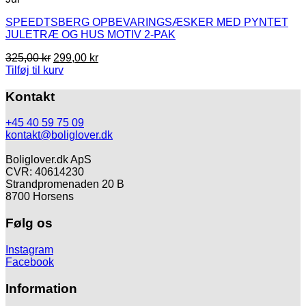
SPEEDTSBERG OPBEVARINGSÆSKER MED PYNTET
JULETRÆ OG HUS MOTIV 2-PAK
Den
Den
325,00
kr
299,00
kr
oprindelige
aktuelle
Tilføj til kurv
pris
pris
var:
er:
Kontakt
325,00 kr.
299,00 kr.
+45 40 59 75 09
kontakt@boliglover.dk
Boliglover.dk ApS
CVR: 40614230
Strandpromenaden 20 B
8700 Horsens
Følg os
Instagram
Facebook
Information