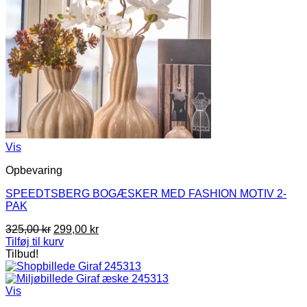
Vis
Opbevaring
SPEEDTSBERG BOGÆSKER MED FASHION MOTIV 2-
PAK
Den
Den
325,00
kr
299,00
kr
oprindelige
aktuelle
Tilføj til kurv
pris
pris
Tilbud!
var:
er:
325,00 kr.
299,00 kr.
Vis