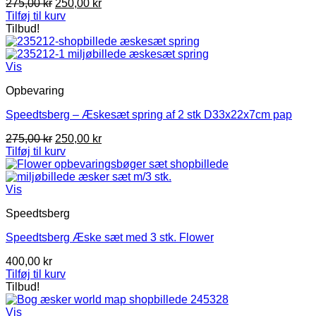
Den
Den
275,00
kr
250,00
kr
oprindelige
aktuelle
Tilføj til kurv
pris
pris
Tilbud!
var:
er:
275,00 kr.
250,00 kr.
Vis
Opbevaring
Speedtsberg – Æskesæt spring af 2 stk D33x22x7cm pap
Den
Den
275,00
kr
250,00
kr
oprindelige
aktuelle
Tilføj til kurv
pris
pris
var:
er:
275,00 kr.
250,00 kr.
Vis
Speedtsberg
Speedtsberg Æske sæt med 3 stk. Flower
400,00
kr
Tilføj til kurv
Tilbud!
Vis