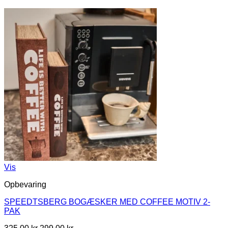
Vis
Opbevaring
SPEEDTSBERG BOGÆSKER MED COFFEE MOTIV 2-
PAK
Den
Den