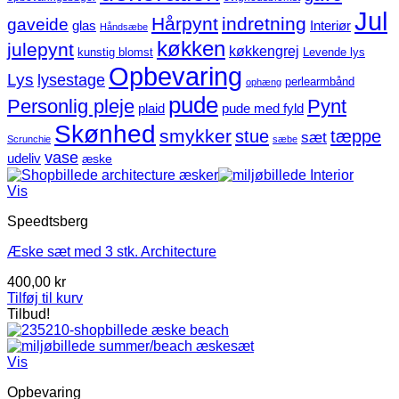
Jul
Hårpynt
indretning
gaveide
glas
Interiør
Håndsæbe
køkken
julepynt
køkkengrej
kunstig blomst
Levende lys
Opbevaring
Lys
lysestage
perlearmbånd
ophæng
pude
Personlig pleje
Pynt
plaid
pude med fyld
Skønhed
smykker
stue
tæppe
sæt
Scrunchie
sæbe
vase
udeliv
æske
Vis
Speedtsberg
Æske sæt med 3 stk. Architecture
400,00
kr
Tilføj til kurv
Tilbud!
Vis
Opbevaring