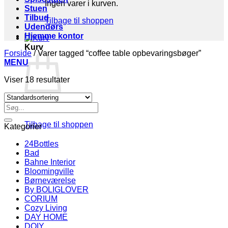
Ingen varer i kurven.
Stuen
Tilbud
Tilbage til shoppen
Udendørs
Hjemme kontor
Kurv
Forside
/
Varer tagged “coffee table opbevaringsbøger”
MENU
Viser 18 resultater
Søg
Ingen varer i kurven.
efter:
Tilbage til shoppen
Kategorier
24Bottles
Bad
Bahne Interior
Bloomingville
Børneværelse
By BOLIGLOVER
CORIUM
Cozy Living
DAY HOME
DOIY