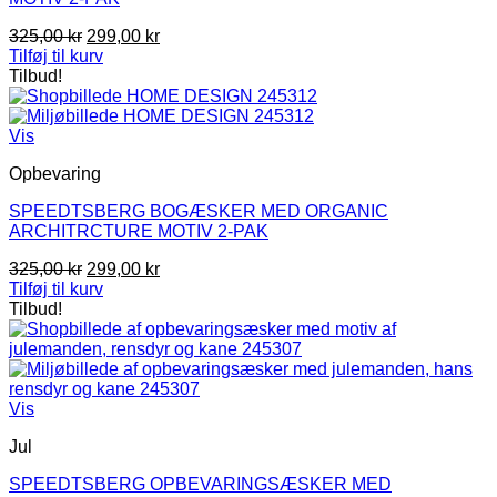
Den
Den
325,00
kr
299,00
kr
oprindelige
aktuelle
Tilføj til kurv
pris
pris
Tilbud!
var:
er:
325,00 kr.
299,00 kr.
Vis
Opbevaring
SPEEDTSBERG BOGÆSKER MED ORGANIC
ARCHITRCTURE MOTIV 2-PAK
Den
Den
325,00
kr
299,00
kr
oprindelige
aktuelle
Tilføj til kurv
pris
pris
Tilbud!
var:
er:
325,00 kr.
299,00 kr.
Vis
Jul
SPEEDTSBERG OPBEVARINGSÆSKER MED