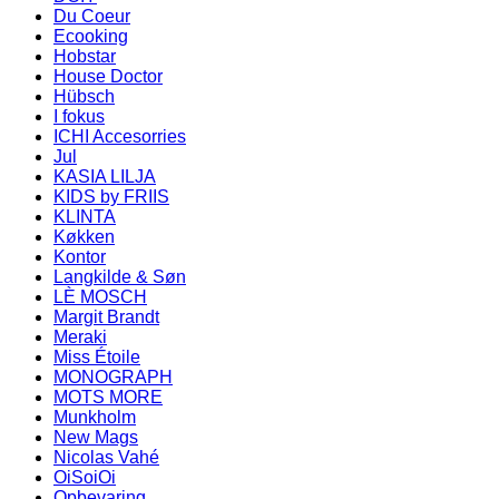
Du Coeur
Ecooking
Hobstar
House Doctor
Hübsch
I fokus
ICHI Accesorries
Jul
KASIA LILJA
KIDS by FRIIS
KLINTA
Køkken
Kontor
Langkilde & Søn
LÈ MOSCH
Margit Brandt
Meraki
Miss Étoile
MONOGRAPH
MOTS MORE
Munkholm
New Mags
Nicolas Vahé
OiSoiOi
Opbevaring