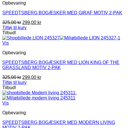
Opbevaring
SPEEDTSBERG BOGÆSKER MED GIRAF MOTIV 2-PAK
Den
Den
325,00
kr
299,00
kr
oprindelige
aktuelle
Tilføj til kurv
pris
pris
Tilbud!
var:
er:
325,00 kr.
299,00 kr.
Vis
Opbevaring
SPEEDTSBERG BOGÆSKER MED LION KING OF THE
GRASSLAND MOTIV 2-PAK
Den
Den
325,00
kr
299,00
kr
oprindelige
aktuelle
Tilføj til kurv
pris
pris
Tilbud!
var:
er:
325,00 kr.
299,00 kr.
Vis
Opbevaring
SPEEDTSBERG BOGÆSKER MED MODERN LIVING
MOTIV 2-PAK