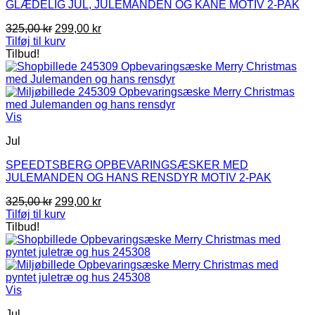
GLÆDELIG JUL, JULEMANDEN OG KANE MOTIV 2-PAK
Den
Den
325,00
kr
299,00
kr
oprindelige
aktuelle
Tilføj til kurv
pris
pris
Tilbud!
var:
er:
325,00 kr.
299,00 kr.
Vis
Jul
SPEEDTSBERG OPBEVARINGSÆSKER MED
JULEMANDEN OG HANS RENSDYR MOTIV 2-PAK
Den
Den
325,00
kr
299,00
kr
oprindelige
aktuelle
Tilføj til kurv
pris
pris
Tilbud!
var:
er:
325,00 kr.
299,00 kr.
Vis
Jul