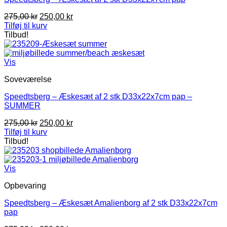
Den
Den
275,00
kr
250,00
kr
oprindelige
aktuelle
Tilføj til kurv
pris
pris
Tilbud!
var:
er:
275,00 kr.
250,00 kr.
Vis
Soveværelse
Speedtsberg – Æskesæt af 2 stk D33x22x7cm pap –
SUMMER
Den
Den
275,00
kr
250,00
kr
oprindelige
aktuelle
Tilføj til kurv
pris
pris
Tilbud!
var:
er:
275,00 kr.
250,00 kr.
Vis
Opbevaring
Speedtsberg – Æskesæt Amalienborg af 2 stk D33x22x7cm
pap