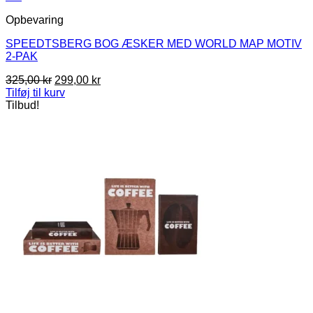
Opbevaring
SPEEDTSBERG BOG ÆSKER MED WORLD MAP MOTIV
2-PAK
Den
Den
325,00
kr
299,00
kr
oprindelige
aktuelle
Tilføj til kurv
pris
pris
Tilbud!
var:
er:
325,00 kr.
299,00 kr.