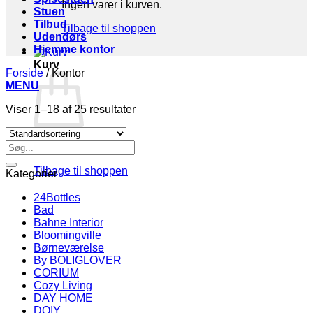
Ingen varer i kurven.
Stuen
Tilbud
Tilbage til shoppen
Udendørs
Hjemme kontor
Kurv
Forside
/
Kontor
MENU
Viser 1–18 af 25 resultater
Søg
Ingen varer i kurven.
efter:
Tilbage til shoppen
Kategorier
24Bottles
Bad
Bahne Interior
Bloomingville
Børneværelse
By BOLIGLOVER
CORIUM
Cozy Living
DAY HOME
DOIY