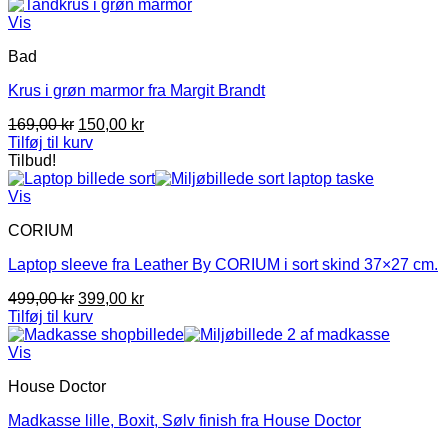
Vis
Bad
Krus i grøn marmor fra Margit Brandt
Den
Den
169,00
kr
150,00
kr
oprindelige
aktuelle
Tilføj til kurv
pris
pris
Tilbud!
var:
er:
169,00 kr.
150,00 kr.
Vis
CORIUM
Laptop sleeve fra Leather By CORIUM i sort skind 37×27 cm.
Den
Den
499,00
kr
399,00
kr
oprindelige
aktuelle
Tilføj til kurv
pris
pris
var:
er:
Vis
499,00 kr.
399,00 kr.
House Doctor
Madkasse lille, Boxit, Sølv finish fra House Doctor