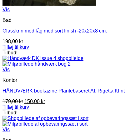
Vis
Bad
Glasskrin med låg med sort finish -20x20x8 cm.
198,00
kr
Tilføj til kurv
Tilbud!
Vis
Kontor
HÅNDVÆRK bookazine Plantebaseret Af: Rigetta Klint
Den
Den
179,00
kr
150,00
kr
oprindelige
aktuelle
Tilføj til kurv
pris
pris
Tilbud!
var:
er:
179,00 kr.
150,00 kr.
Vis