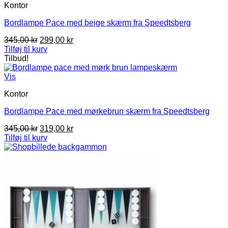
Kontor
Bordlampe Pace med beige skærm fra Speedtsberg
Den
Den
345,00
kr
299,00
kr
oprindelige
aktuelle
Tilføj til kurv
pris
pris
Tilbud!
var:
er:
345,00 kr.
299,00 kr.
Vis
Kontor
Bordlampe Pace med mørkebrun skærm fra Speedtsberg
Den
Den
345,00
kr
319,00
kr
oprindelige
aktuelle
Tilføj til kurv
pris
pris
var:
er:
345,00 kr.
319,00 kr.