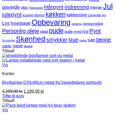
Jul
Hårpynt
indretning
gaveide
glas
Interiør
Håndsæbe
køkken
julepynt
køkkengrej
kunstig blomst
Levende lys
Opbevaring
Lys
lysestage
perlearmbånd
ophæng
pude
Personlig pleje
Pynt
plaid
pude med fyld
Skønhed
smykker
stue
tæppe
sæt
Scrunchie
sæbe
vase
udeliv
æske
Tilbud!
Vis
Kontor
Bordlampe D35x48cm metal fra Speedtsberg sort/guld
Den
Den
1.299,00
kr
1.199,00
kr
oprindelige
aktuelle
Tilføj til kurv
pris
pris
Tilbud!
var:
er:
1.299,00 kr.
1.199,00 kr.
Vis