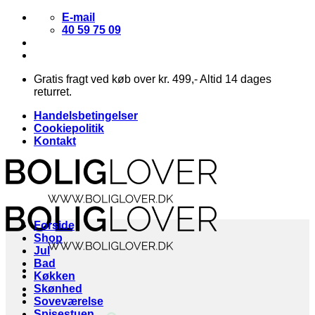
Fortsæt
E-mail
til
40 59 75 09
indhold
Gratis fragt ved køb over kr. 499,- Altid 14 dages
returret.
Handelsbetingelser
Cookiepolitik
Kontakt
Forside
Shop
Jul
Bad
Køkken
Skønhed
Soveværelse
Spisestuen