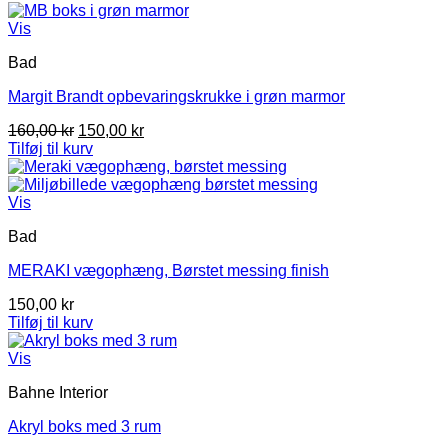
var:
er:
349,00 kr.
249,00 kr.
Vis
Bad
Margit Brandt opbevaringskrukke i grøn marmor
Den
Den
160,00
kr
150,00
kr
oprindelige
aktuelle
Tilføj til kurv
pris
pris
var:
er:
160,00 kr.
150,00 kr.
Vis
Bad
MERAKI vægophæng, Børstet messing finish
150,00
kr
Tilføj til kurv
Vis
Bahne Interior
Akryl boks med 3 rum