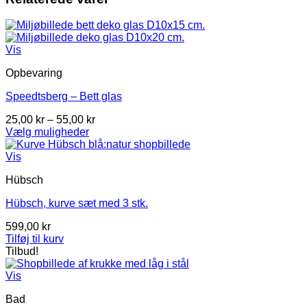
Vis
Opbevaring
Speedtsberg – Bett glas
Prisinterval:
25,00
kr
–
55,00
kr
25,00 kr
Vælg muligheder
Dette
til
vare
55,00 kr
Vis
har
Hübsch
flere
varianter.
Hübsch, kurve sæt med 3 stk.
Mulighederne
kan
599,00
kr
vælges
Tilføj til kurv
på
Tilbud!
varesiden
Vis
Bad