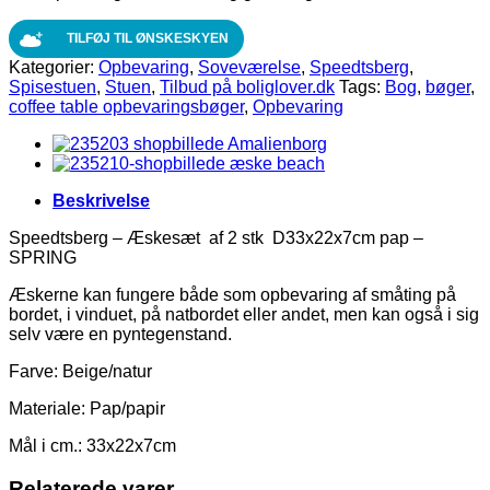
2
stk
TILFØJ TIL ØNSKESKYEN
D33x22x7cm
Kategorier:
Opbevaring
,
Soveværelse
,
Speedtsberg
,
pap
Spisestuen
,
Stuen
,
Tilbud på boliglover.dk
Tags:
Bog
,
bøger
,
antal
coffee table opbevaringsbøger
,
Opbevaring
Beskrivelse
Speedtsberg – Æskesæt af 2 stk D33x22x7cm pap –
SPRING
Æskerne kan fungere både som opbevaring af småting på
bordet, i vinduet, på natbordet eller andet, men kan også i sig
selv være en pyntegenstand.
Farve: Beige/natur
Materiale: Pap/papir
Mål i cm.: 33x22x7cm
Relaterede varer