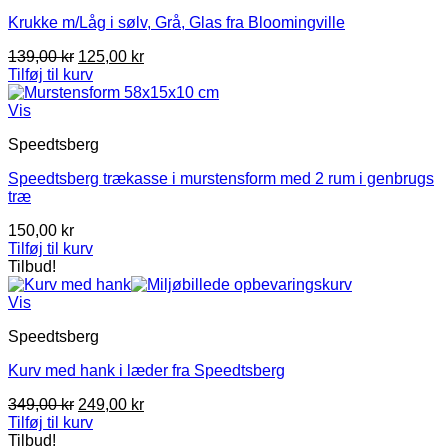
Krukke m/Låg i sølv, Grå, Glas fra Bloomingville
Den
Den
139,00
kr
125,00
kr
oprindelige
aktuelle
Tilføj til kurv
pris
pris
var:
er:
Vis
139,00 kr.
125,00 kr.
Speedtsberg
Speedtsberg trækasse i murstensform med 2 rum i genbrugs
træ
150,00
kr
Tilføj til kurv
Tilbud!
Vis
Speedtsberg
Kurv med hank i læder fra Speedtsberg
Den
Den
349,00
kr
249,00
kr
oprindelige
aktuelle
Tilføj til kurv
pris
pris
Tilbud!