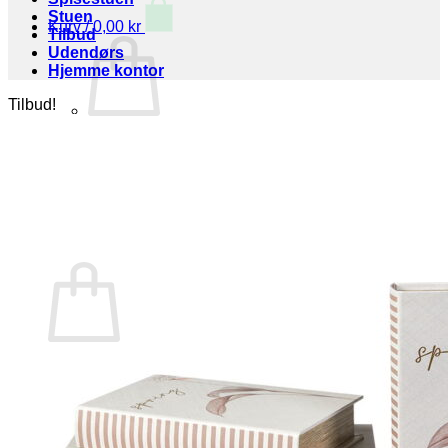
Stuen
Kurv /
0,00
kr
Tilbud
Udendørs
Hjemme kontor
Tilbud!
Ingen varer i kurven.
Tilbage til shoppen
Kurv
Ingen varer i kurven.
Tilbage til shoppen