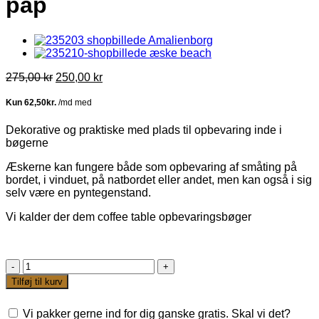
pap
Den
Den
275,00
kr
250,00
kr
oprindelige
aktuelle
pris
pris
var:
er:
275,00 kr.
250,00 kr.
Dekorative og praktiske med plads til opbevaring inde i
bøgerne
Æskerne kan fungere både som opbevaring af småting på
bordet, i vinduet, på natbordet eller andet, men kan også i sig
selv være en pyntegenstand.
Vi kalder der dem coffee table opbevaringsbøger
Speedtsberg
-
Tilføj til kurv
Æskesæt
spring
Vi pakker gerne ind for dig ganske gratis. Skal vi det?
af