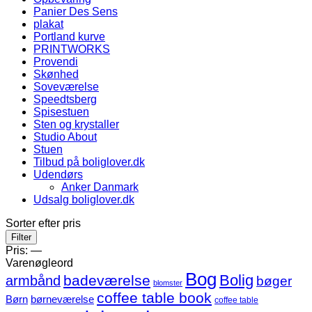
Panier Des Sens
plakat
Portland kurve
PRINTWORKS
Provendi
Skønhed
Soveværelse
Speedtsberg
Spisestuen
Sten og krystaller
Studio About
Stuen
Tilbud på boliglover.dk
Udendørs
Anker Danmark
Udsalg boliglover.dk
Sorter efter pris
Mindste
Højeste
Filter
pris
pris
Pris:
—
Varenøgleord
Bog
Bolig
badeværelse
armbånd
bøger
blomster
coffee table book
børneværelse
Børn
coffee table