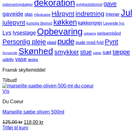
dekoration
gave
opbevaringsbøger
evighedsblomst
Jul
Hårpynt
indretning
gaveide
glas
Interiør
Håndsæbe
køkken
julepynt
køkkengrej
kunstig blomst
Levende lys
Opbevaring
Lys
lysestage
perlearmbånd
ophæng
pude
Personlig pleje
Pynt
plaid
pude med fyld
Skønhed
smykker
stue
tæppe
sæt
Scrunchie
sæbe
vase
udeliv
æske
Fransk skyllemiddel
Tilbud!
Vis
Du Coeur
Marseille sæbe oliven 500ml
Den
Den
125,00
kr
118,00
kr
oprindelige
aktuelle
Tilføj til kurv
pris
pris