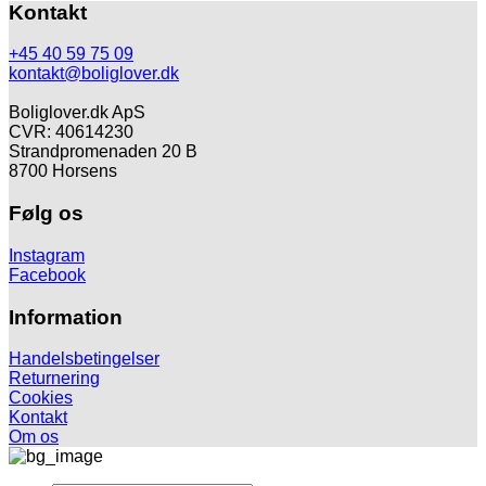
var:
er:
Kontakt
125,00 kr.
118,00 kr.
+45 40 59 75 09
kontakt@boliglover.dk
Boliglover.dk ApS
CVR: 40614230
Strandpromenaden 20 B
8700 Horsens
Følg os
Instagram
Facebook
Information
Handelsbetingelser
Returnering
Cookies
Kontakt
Om os