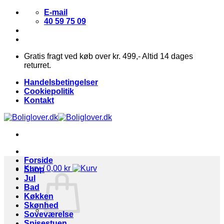
Fortsæt
E-mail
til
40 59 75 09
indhold
Gratis fragt ved køb over kr. 499,- Altid 14 dages
returret.
Handelsbetingelser
Cookiepolitik
Kontakt
Forside
Kurv /
0,00
kr
Shop
Jul
Bad
Køkken
Skønhed
Soveværelse
Spisestuen