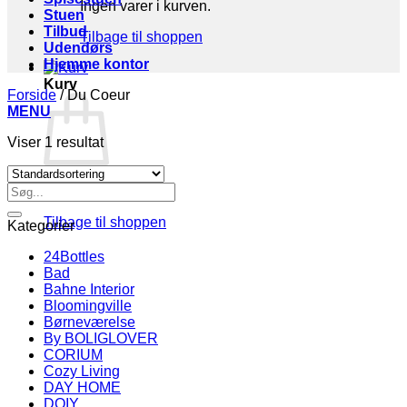
Ingen varer i kurven.
Stuen
Tilbud
Tilbage til shoppen
Udendørs
Hjemme kontor
Kurv
Forside
/
Du Coeur
MENU
Viser 1 resultat
Søg
Ingen varer i kurven.
efter:
Tilbage til shoppen
Kategorier
24Bottles
Bad
Bahne Interior
Bloomingville
Børneværelse
By BOLIGLOVER
CORIUM
Cozy Living
DAY HOME
DOIY