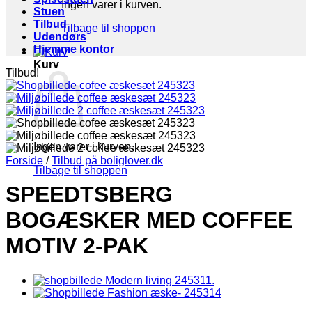
Ingen varer i kurven.
Stuen
Tilbud
Tilbage til shoppen
Udendørs
Hjemme kontor
Kurv
Tilbud!
Ingen varer i kurven.
Forside
/
Tilbud på boliglover.dk
Tilbage til shoppen
SPEEDTSBERG
BOGÆSKER MED COFFEE
MOTIV 2-PAK