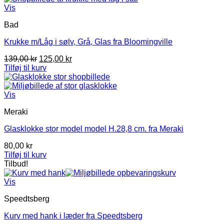
Vis
Bad
Krukke m/Låg i sølv, Grå, Glas fra Bloomingville
Den
Den
139,00
kr
125,00
kr
oprindelige
aktuelle
Tilføj til kurv
pris
pris
var:
er:
139,00 kr.
125,00 kr.
Vis
Meraki
Glasklokke stor model model H.28,8 cm. fra Meraki
80,00
kr
Tilføj til kurv
Tilbud!
Vis
Speedtsberg
Kurv med hank i læder fra Speedtsberg