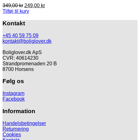
Den
Den
349,00
kr
249,00
kr
oprindelige
aktuelle
Tilføj til kurv
pris
pris
var:
er:
Kontakt
349,00 kr.
249,00 kr.
+45 40 59 75 09
kontakt@boliglover.dk
Boliglover.dk ApS
CVR: 40614230
Strandpromenaden 20 B
8700 Horsens
Følg os
Instagram
Facebook
Information
Handelsbetingelser
Returnering
Cookies