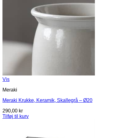
Vis
Meraki
Meraki Krukke, Keramik, Skallegrå – Ø20
290,00
kr
Tilføj til kurv