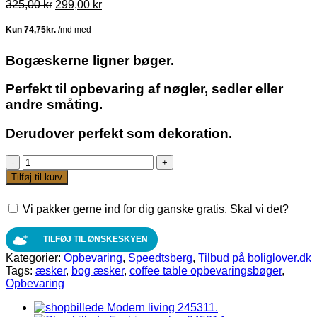
Den
Den
325,00
kr
299,00
kr
oprindelige
aktuelle
pris
pris
var:
er:
325,00 kr.
299,00 kr.
Bogæskerne ligner bøger.
Perfekt til opbevaring af nøgler, sedler eller
andre småting.
Derudover perfekt som dekoration.
SPEEDTSBERG
BOGÆSKER
Tilføj til kurv
MED
COFFEE
Vi pakker gerne ind for dig ganske gratis. Skal vi det?
MOTIV
2-
PAK
TILFØJ TIL ØNSKESKYEN
antal
Kategorier:
Opbevaring
,
Speedtsberg
,
Tilbud på boliglover.dk
Tags:
æsker
,
bog æsker
,
coffee table opbevaringsbøger
,
Opbevaring