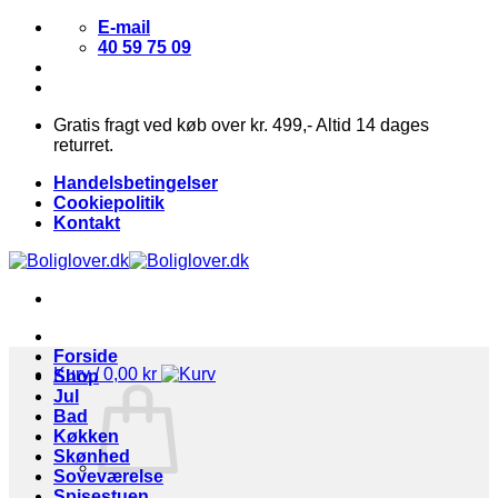
Fortsæt
E-mail
til
40 59 75 09
indhold
Gratis fragt ved køb over kr. 499,- Altid 14 dages
returret.
Handelsbetingelser
Cookiepolitik
Kontakt
Forside
Kurv /
0,00
kr
Shop
Jul
Bad
Køkken
Skønhed
Soveværelse
Spisestuen