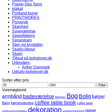
Panier Des Sens
plakat
Portland kurve
PRINTWORKS
Provendi
Skønhed
Soveværelse
Speedtsberg
Spisestuen
Sten og krystaller
Studio About
Stuen
Tilbud på boliglover.dk
Udendørs
Anker Danmark
Udsalg boliglover.dk
Sorter efter pris
Mindste
Højeste
Filter
pris
pris
Varenøgleord
Bog
Bolig
badeværelse
armbånd
bøger
blomster
coffee table book
børneværelse
Børn
coffee table
dekoration
gave
opbevaringsbøger
evighedsblomst