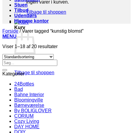
Ingen varer i kurven.
Stuen
Tilbud
Tilbage til shoppen
Udendørs
Hjemme kontor
Kurv
Forside
/
Varer tagged “kunstig blomst”
MENU
Viser 1–18 af 20 resultater
Søg
Ingen varer i kurven.
efter:
Tilbage til shoppen
Kategorier
24Bottles
Bad
Bahne Interior
Bloomingville
Børneværelse
By BOLIGLOVER
CORIUM
Cozy Living
DAY HOME
DOIY