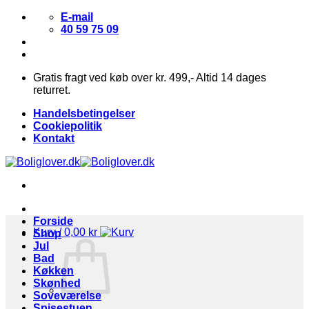
Fortsæt
E-mail
til
40 59 75 09
indhold
Gratis fragt ved køb over kr. 499,- Altid 14 dages
returret.
Handelsbetingelser
Cookiepolitik
Kontakt
Forside
Kurv /
0,00
kr
Shop
Jul
Bad
Køkken
Skønhed
Soveværelse
Spisestuen