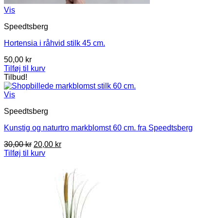
Vis
Speedtsberg
Hortensia i råhvid stilk 45 cm.
50,00
kr
Tilføj til kurv
Tilbud!
Vis
Speedtsberg
Kunstig og naturtro markblomst 60 cm. fra Speedtsberg
Den
Den
30,00
kr
20,00
kr
oprindelige
aktuelle
Tilføj til kurv
pris
pris
var:
er:
30,00 kr.
20,00 kr.