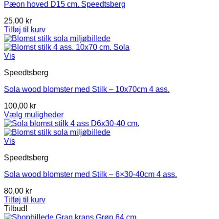
Pæon hoved D15 cm. Speedtsberg
25,00
kr
Tilføj til kurv
Vis
Speedtsberg
Sola wood blomster med Stilk – 10x70cm 4 ass.
100,00
kr
Vælg muligheder
Dette
vare
har
Vis
flere
Speedtsberg
varianter.
Mulighederne
Sola wood blomster med Stilk – 6×30-40cm 4 ass.
kan
vælges
80,00
kr
på
Tilføj til kurv
varesiden
Tilbud!