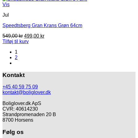
Vis
Jul
Speedtsberg Gran Krans Grøn 64cm
Den
Den
549,00
kr
499,00
kr
oprindelige
aktuelle
Tilføj til kurv
pris
pris
1
var:
er:
2
549,00 kr.
499,00 kr.
Kontakt
+45 40 59 75 09
kontakt@boliglover.dk
Boliglover.dk ApS
CVR: 40614230
Strandpromenaden 20 B
8700 Horsens
Følg os