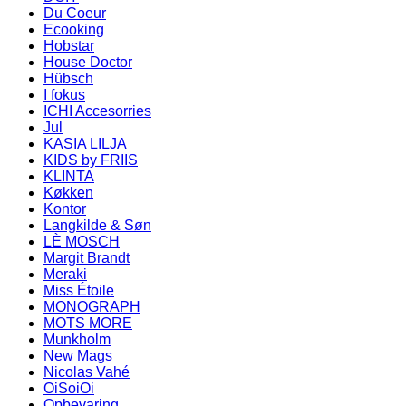
Du Coeur
Ecooking
Hobstar
House Doctor
Hübsch
I fokus
ICHI Accesorries
Jul
KASIA LILJA
KIDS by FRIIS
KLINTA
Køkken
Kontor
Langkilde & Søn
LÈ MOSCH
Margit Brandt
Meraki
Miss Étoile
MONOGRAPH
MOTS MORE
Munkholm
New Mags
Nicolas Vahé
OiSoiOi
Opbevaring