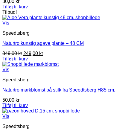
30,00
kr
Tilføj til kurv
Tilbud!
Vis
Speedtsberg
Naturtro kunstig agave plante – 48 CM
Den
Den
349,00
kr
249,00
kr
oprindelige
aktuelle
Tilføj til kurv
pris
pris
var:
er:
Vis
349,00 kr.
249,00 kr.
Speedtsberg
Naturtro markblomst på stilk fra Speedtsberg H85 cm.
50,00
kr
Tilføj til kurv
Vis
Speedtsberg