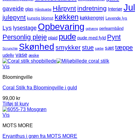
Jul
Hårpynt
indretning
gaveide
glas
Interiør
Håndsæbe
køkken
julepynt
køkkengrej
kunstig blomst
Levende lys
Opbevaring
Lys
lysestage
perlearmbånd
ophæng
pude
Personlig pleje
Pynt
plaid
pude med fyld
Skønhed
smykker
stue
tæppe
sæt
Scrunchie
sæbe
vase
udeliv
æske
Vis
Bloomingville
Coral Stilk fra Bloomingville i guld
99,00
kr
Tilføj til kurv
Vis
MOTS MORE
Eryanthus i grøn fra MOTS MORE