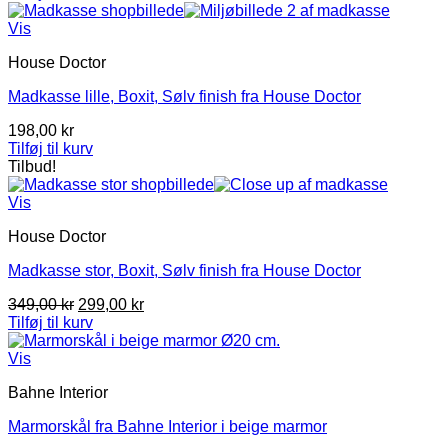
pris
pris
var:
er:
Vis
35,00 kr.
33,00 kr.
House Doctor
Madkasse lille, Boxit, Sølv finish fra House Doctor
198,00
kr
Tilføj til kurv
Tilbud!
Vis
House Doctor
Madkasse stor, Boxit, Sølv finish fra House Doctor
Den
Den
349,00
kr
299,00
kr
oprindelige
aktuelle
Tilføj til kurv
pris
pris
var:
er:
Vis
349,00 kr.
299,00 kr.
Bahne Interior
Marmorskål fra Bahne Interior i beige marmor