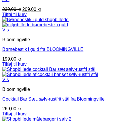
Den
Den
239,00
kr
209,00
kr
oprindelige
aktuelle
Tilføj til kurv
pris
pris
var:
er:
239,00 kr.
209,00 kr.
Vis
Bloomingville
Børnebestik i guld fra BLOOMINGVILLE
199,00
kr
Tilføj til kurv
Vis
Bloomingville
Cocktail Bar Sæt, sølv-rustfrit stål fra Bloomingville
269,00
kr
Tilføj til kurv