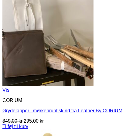
Vis
CORIUM
Grydelapper i mørkebrunt skind fra Leather By CORIUM
Den
Den
349,00
kr
295,00
kr
oprindelige
aktuelle
Tilføj til kurv
pris
pris