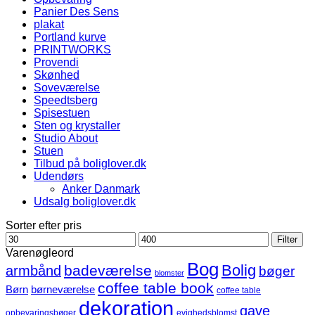
Panier Des Sens
plakat
Portland kurve
PRINTWORKS
Provendi
Skønhed
Soveværelse
Speedtsberg
Spisestuen
Sten og krystaller
Studio About
Stuen
Tilbud på boliglover.dk
Udendørs
Anker Danmark
Udsalg boliglover.dk
Sorter efter pris
Mindste
Højeste
Filter
pris
pris
Varenøgleord
Bog
Bolig
badeværelse
armbånd
bøger
blomster
coffee table book
børneværelse
Børn
coffee table
dekoration
gave
opbevaringsbøger
evighedsblomst