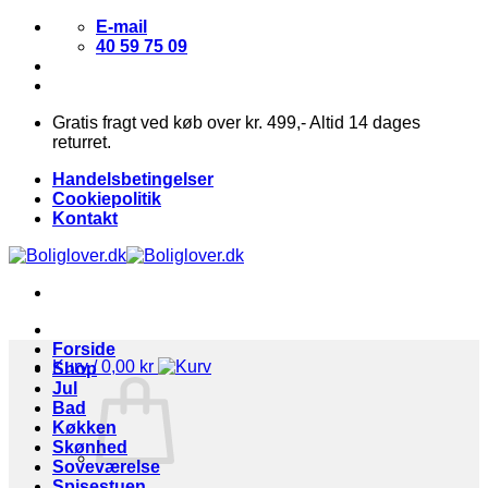
Fortsæt
E-mail
til
40 59 75 09
indhold
Gratis fragt ved køb over kr. 499,- Altid 14 dages
returret.
Handelsbetingelser
Cookiepolitik
Kontakt
Forside
Kurv /
0,00
kr
Shop
Jul
Bad
Køkken
Skønhed
Soveværelse
Spisestuen