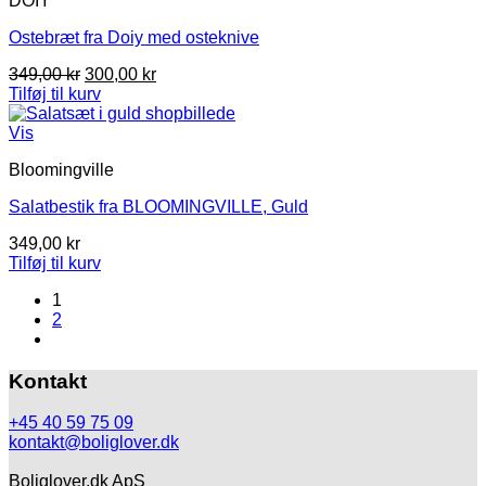
DOIY
Ostebræt fra Doiy med osteknive
Den
Den
349,00
kr
300,00
kr
oprindelige
aktuelle
Tilføj til kurv
pris
pris
var:
er:
Vis
349,00 kr.
300,00 kr.
Bloomingville
Salatbestik fra BLOOMINGVILLE, Guld
349,00
kr
Tilføj til kurv
1
2
Kontakt
+45 40 59 75 09
kontakt@boliglover.dk
Boliglover.dk ApS