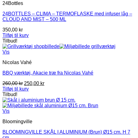
24Bottles
24BOTTLES – CLIMA – TERMOFLASKE med infuser låg –
CLOUD AND MIST – 500 ML
350,00
kr
Tilføj til kurv
Tilbud!
Vis
Nicolas Vahé
BBQ værktøj, Akacie træ fra Nicolas Vahé
Den
Den
260,00
kr
250,00
kr
oprindelige
aktuelle
Tilføj til kurv
pris
pris
Tilbud!
var:
er:
260,00 kr.
250,00 kr.
Vis
Bloomingville
BLOOMINGVILLE SKÅL I ALUMINIUM (Brun) Ø15 cm. H 7
cm.