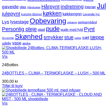
Jul
Hårpynt
indretning
gaveide
glas
Interiør
Håndsæbe
køkken
julepynt
køkkengrej
kunstig blomst
Levende lys
Opbevaring
Lys
lysestage
perlearmbånd
ophæng
pude
Personlig pleje
Pynt
plaid
pude med fyld
Skønhed
smykker
stue
tæppe
sæt
Scrunchie
sæbe
vase
udeliv
æske
Vis
24Bottles
24BOTTLES – CLIMA – TERMOFLASKE – LUSH – 500 ML
300,00
kr
Tilføj til kurv
Vis