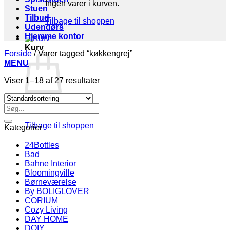
Ingen varer i kurven.
Stuen
Tilbud
Tilbage til shoppen
Udendørs
Hjemme kontor
Kurv
Forside
/
Varer tagged “køkkengrej”
MENU
Viser 1–18 af 27 resultater
Søg
Ingen varer i kurven.
efter:
Tilbage til shoppen
Kategorier
24Bottles
Bad
Bahne Interior
Bloomingville
Børneværelse
By BOLIGLOVER
CORIUM
Cozy Living
DAY HOME
DOIY