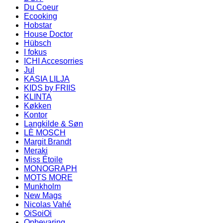
Du Coeur
Ecooking
Hobstar
House Doctor
Hübsch
I fokus
ICHI Accesorries
Jul
KASIA LILJA
KIDS by FRIIS
KLINTA
Køkken
Kontor
Langkilde & Søn
LÈ MOSCH
Margit Brandt
Meraki
Miss Étoile
MONOGRAPH
MOTS MORE
Munkholm
New Mags
Nicolas Vahé
OiSoiOi
Opbevaring