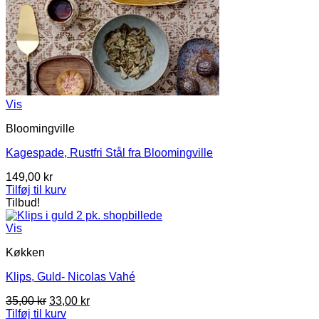
Vis
Bloomingville
Kagespade, Rustfri Stål fra Bloomingville
149,00
kr
Tilføj til kurv
Tilbud!
Vis
Køkken
Klips, Guld- Nicolas Vahé
Den
Den
35,00
kr
33,00
kr
oprindelige
aktuelle
Tilføj til kurv