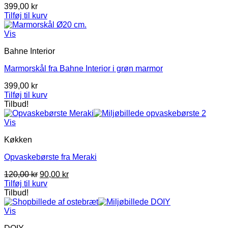
399,00
kr
Tilføj til kurv
Vis
Bahne Interior
Marmorskål fra Bahne Interior i grøn marmor
399,00
kr
Tilføj til kurv
Tilbud!
Vis
Køkken
Opvaskebørste fra Meraki
Den
Den
120,00
kr
90,00
kr
oprindelige
aktuelle
Tilføj til kurv
pris
pris
Tilbud!
var:
er:
120,00 kr.
90,00 kr.
Vis