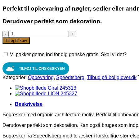
Perfekt til opbevaring af nøgler, sedler eller and
Derudover perfekt som dekoration.
SPEEDTSBERG
BOGÆSKER
Tilføj til kurv
MED
ORGANIC
Vi pakker gerne ind for dig ganske gratis. Skal vi det?
ARCHITRCTURE
MOTIV
2-
TILFØJ TIL ØNSKESKYEN
PAK
Kategorier:
Opbevaring
,
Speedtsberg
,
Tilbud på boliglover.dk
antal
Beskrivelse
Bogæsker med organic architecture motiv. Perfekt til opbevarin
Derudover perfekt som dekoration. Kan også bruges som indpa
Bogæsker fra Speedtsberg med to æsker i forskellige størrelse