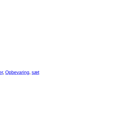
er
,
Opbevaring
,
sæt