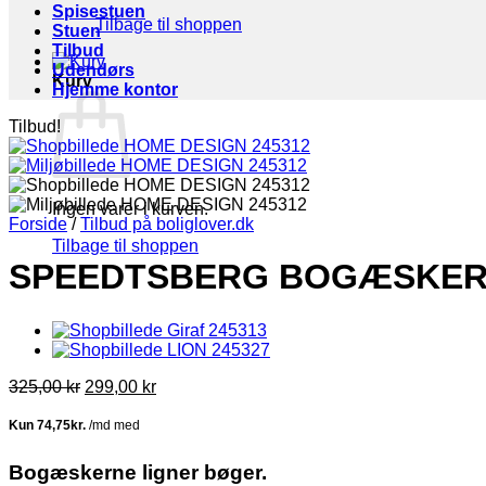
Spisestuen
Tilbage til shoppen
Stuen
Tilbud
Udendørs
Kurv
Hjemme kontor
Tilbud!
Ingen varer i kurven.
Forside
/
Tilbud på boliglover.dk
Tilbage til shoppen
SPEEDTSBERG BOGÆSKER 
Den
Den
325,00
kr
299,00
kr
oprindelige
aktuelle
pris
pris
var:
er:
325,00 kr.
299,00 kr.
Bogæskerne ligner bøger.