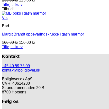
139,00
kr
125,00
kr
oprindelige
aktuelle
Tilføj til kurv
pris
pris
Tilbud!
var:
er:
139,00 kr.
125,00 kr.
Vis
Bad
Margit Brandt opbevaringskrukke i grøn marmor
Den
Den
160,00
kr
150,00
kr
oprindelige
aktuelle
Tilføj til kurv
pris
pris
var:
er:
Kontakt
160,00 kr.
150,00 kr.
+45 40 59 75 09
kontakt@boliglover.dk
Boliglover.dk ApS
CVR: 40614230
Strandpromenaden 20 B
8700 Horsens
Følg os