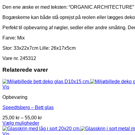
Den ene æske er med teksten: “ORGANIC ARCHITECTURE” d
Bogæskerne kan både stå oprejst på reolen eller lægges dekora
Perfekt til opbevaring af nøgler, sedler eller andre småting. D
Farve: Mix
Stor: 33x22x7cm Lille: 26x17x5cm
Vare nr. 245312
Relaterede varer
Vis
Opbevaring
Speedtsberg – Bett glas
Prisinterval:
25,00
kr
–
55,00
kr
25,00 kr
Vælg muligheder
Dette
til
vare
55,00 kr
Vis