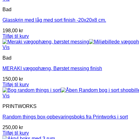
har
Bad
flere
varianter.
Glasskrin med låg med sort finish -20x20x8 cm.
Mulighederne
kan
198,00
kr
vælges
Tilføj til kurv
på
varesiden
Vis
Bad
MERAKI vægophæng, Børstet messing finish
150,00
kr
Tilføj til kurv
Vis
PRINTWORKS
Random things box-opbevaringsboks fra Printworks i sort
250,00
kr
Tilføj til kurv