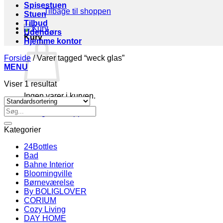
Spisestuen
Tilbage til shoppen
Stuen
Tilbud
Udendørs
Kurv
Hjemme kontor
Forside
/
Varer tagged “weck glas”
MENU
Viser 1 resultat
Ingen varer i kurven.
Søg
Tilbage til shoppen
efter:
Kategorier
24Bottles
Bad
Bahne Interior
Bloomingville
Børneværelse
By BOLIGLOVER
CORIUM
Cozy Living
DAY HOME