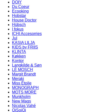
DOIY
Du Coeur
Ecooking
Hobstar
House Doctor
Hübsch
I fokus
ICHI Accesorries
Jul
KASIA LILJA
KIDS by FRIIS
KLINTA
Køkken
Kontor
Langkilde & Søn
LÈ MOSCH
Margit Brandt
Meraki
Miss Étoile
MONOGRAPH
MOTS MORE
Munkholm
New Mags
Nicolas Vahé
OiSoiOi