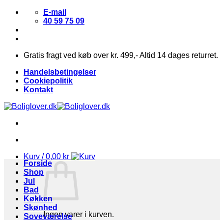
Fortsæt
E-mail
til
40 59 75 09
indhold
Gratis fragt ved køb over kr. 499,- Altid 14 dages returret.
Handelsbetingelser
Cookiepolitik
Kontakt
Kurv /
0,00
kr
Forside
Shop
Jul
Bad
Køkken
Skønhed
Ingen varer i kurven.
Soveværelse