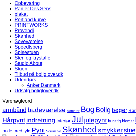
Opbevaring
Panier Des Sens
plakat
Portland kurve
PRINTWORKS
Provendi
Skønhed
Soveværelse
Speedtsberg
Spisestuen
Sten og krystaller
Studio About
Stuen
Tilbud på boliglover.dk
Udendørs
Anker Danmark
Udsalg boliglover.dk
Varenøgleord
Bog
Bolig
badeværelse
armbånd
bøger
Bør
blomster
Jul
Hårpynt
indretning
julepynt
Interiør
kunstig blomst
Skønhed
Pynt
smykker
stue
pude med fyld
Scrunchie