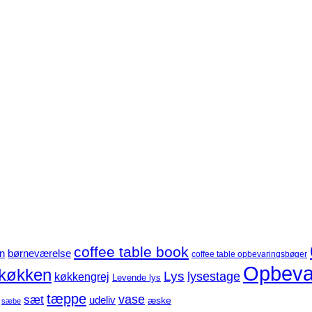
coffee table book
børneværelse
n
coffee table opbevaringsbøger
Opbeva
køkken
Lys
lysestage
køkkengrej
Levende lys
tæppe
sæt
vase
udeliv
æske
sæbe