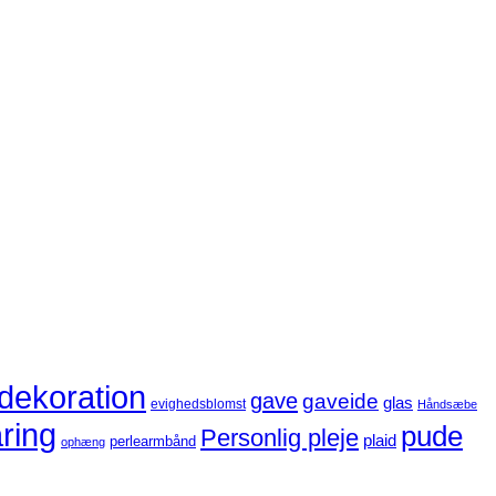
dekoration
gave
gaveide
glas
evighedsblomst
Håndsæbe
ring
pude
Personlig pleje
plaid
perlearmbånd
ophæng