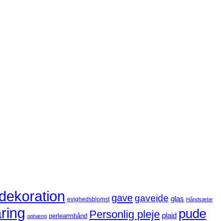
dekoration
gave
gaveide
glas
evighedsblomst
Håndsæbe
ring
pude
Personlig pleje
plaid
perlearmbånd
ophæng