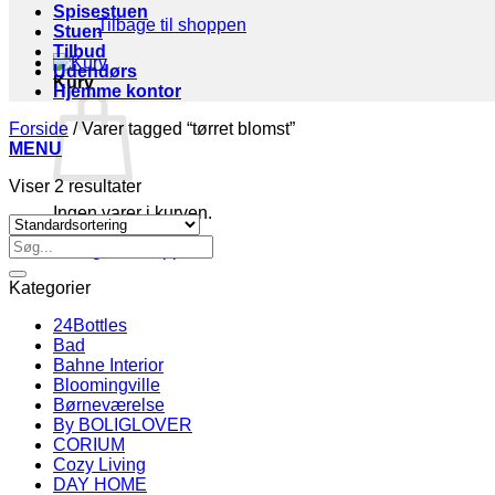
Spisestuen
Tilbage til shoppen
Stuen
Tilbud
Udendørs
Kurv
Hjemme kontor
Forside
/
Varer tagged “tørret blomst”
MENU
Viser 2 resultater
Ingen varer i kurven.
Søg
Tilbage til shoppen
efter:
Kategorier
24Bottles
Bad
Bahne Interior
Bloomingville
Børneværelse
By BOLIGLOVER
CORIUM
Cozy Living
DAY HOME