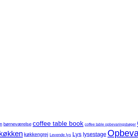
coffee table book
børneværelse
n
coffee table opbevaringsbøger
Opbeva
køkken
Lys
lysestage
køkkengrej
Levende lys