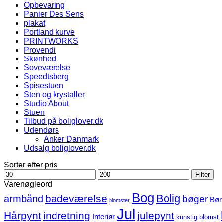
Opbevaring
Panier Des Sens
plakat
Portland kurve
PRINTWORKS
Provendi
Skønhed
Soveværelse
Speedtsberg
Spisestuen
Sten og krystaller
Studio About
Stuen
Tilbud på boliglover.dk
Udendørs
Anker Danmark
Udsalg boliglover.dk
Sorter efter pris
Mindste
Højeste
Filter
pris
pris
Varenøgleord
Bog
Bolig
badeværelse
armbånd
bøger
Bør
blomster
Jul
Hårpynt
indretning
julepynt
Interiør
kunstig blomst