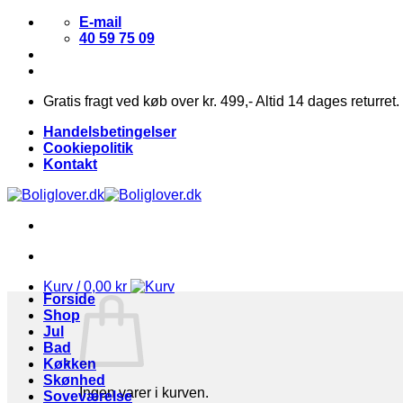
Fortsæt
E-mail
til
40 59 75 09
indhold
Gratis fragt ved køb over kr. 499,- Altid 14 dages returret.
Handelsbetingelser
Cookiepolitik
Kontakt
Kurv /
0,00
kr
Forside
Shop
Jul
Bad
Køkken
Skønhed
Ingen varer i kurven.
Soveværelse