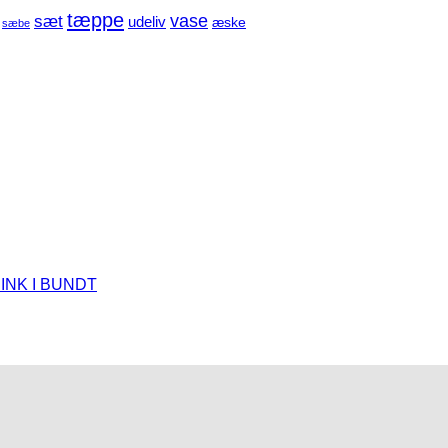
tæppe
sæt
vase
udeliv
æske
sæbe
INK I BUNDT