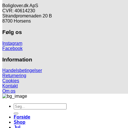
Boliglover.dk ApS
CVR: 40614230
Strandpromenaden 20 B
8700 Horsens
Følg os
Instagram
Facebook
Information
Handelsbetingelser
Returnering
Cookies
Kontakt
Om os
Søg
efter:
Forside
Shop
Jul