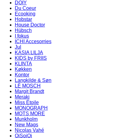
DOIY
Du Coeur
Ecooking
Hobstar
House Doctor
Hübsch
I fokus
ICHI Accesorries
Jul
KASIA LILJA
KIDS by FRIIS
KLINTA
Køkken
Kontor
Langkilde & Søn
LÈ MOSCH
Margit Brandt
Meraki
Miss Étoile
MONOGRAPH
MOTS MORE
Munkholm
New Mags
Nicolas Vahé
OiSoiOi