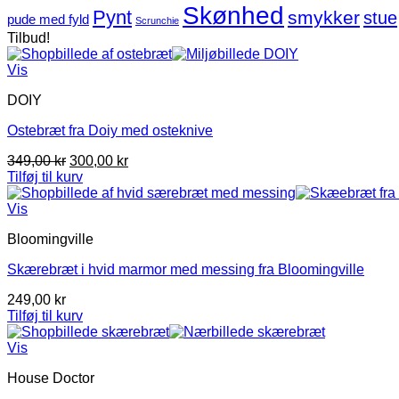
Skønhed
Pynt
smykker
stue
pude med fyld
Scrunchie
Tilbud!
Vis
DOIY
Ostebræt fra Doiy med osteknive
Den
Den
349,00
kr
300,00
kr
oprindelige
aktuelle
Tilføj til kurv
pris
pris
var:
er:
Vis
349,00 kr.
300,00 kr.
Bloomingville
Skærebræt i hvid marmor med messing fra Bloomingville
249,00
kr
Tilføj til kurv
Vis
House Doctor