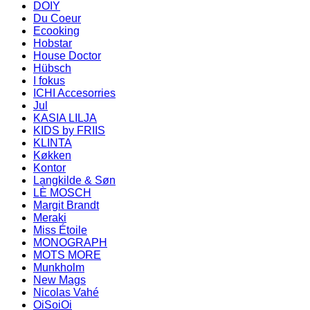
DOIY
Du Coeur
Ecooking
Hobstar
House Doctor
Hübsch
I fokus
ICHI Accesorries
Jul
KASIA LILJA
KIDS by FRIIS
KLINTA
Køkken
Kontor
Langkilde & Søn
LÈ MOSCH
Margit Brandt
Meraki
Miss Étoile
MONOGRAPH
MOTS MORE
Munkholm
New Mags
Nicolas Vahé
OiSoiOi