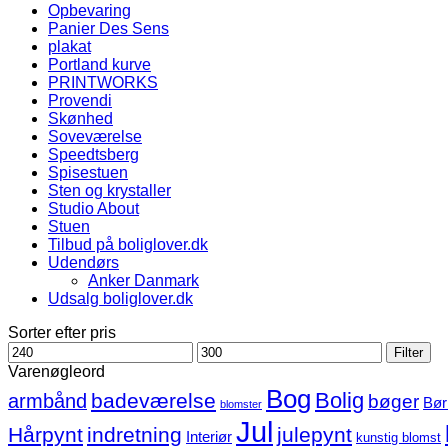
Opbevaring
Panier Des Sens
plakat
Portland kurve
PRINTWORKS
Provendi
Skønhed
Soveværelse
Speedtsberg
Spisestuen
Sten og krystaller
Studio About
Stuen
Tilbud på boliglover.dk
Udendørs
Anker Danmark
Udsalg boliglover.dk
Sorter efter pris
Mindste
Højeste
Filter
pris
pris
Varenøgleord
Bog
Bolig
badeværelse
armbånd
bøger
Bør
blomster
Jul
Hårpynt
indretning
julepynt
Interiør
kunstig blomst