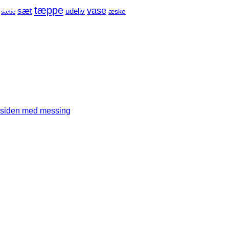
tæppe
sæt
vase
udeliv
æske
sæbe