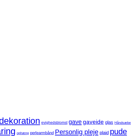
dekoration
gave
gaveide
glas
evighedsblomst
Håndsæbe
ring
pude
Personlig pleje
plaid
perlearmbånd
ophæng