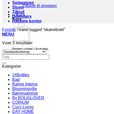
Spisestuen
Tilbage til shoppen
Stuen
Tilbud
Udendørs
Kurv
Hjemme kontor
Forside
/
Varer tagged “skærebræt”
MENU
Viser 3 resultater
Ingen varer i kurven.
Søg
Tilbage til shoppen
efter:
Kategorier
24Bottles
Bad
Bahne Interior
Bloomingville
Børneværelse
By BOLIGLOVER
CORIUM
Cozy Living
DAY HOME