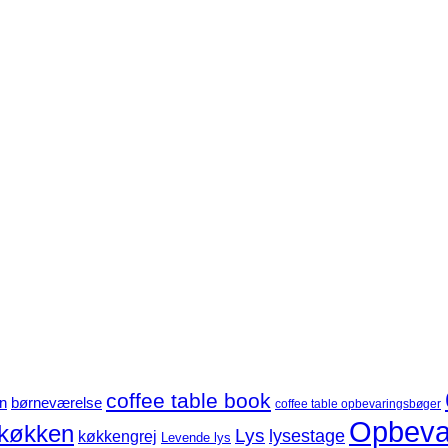
coffee table book
børneværelse
n
coffee table opbevaringsbøger
Opbeva
køkken
Lys
lysestage
køkkengrej
Levende lys