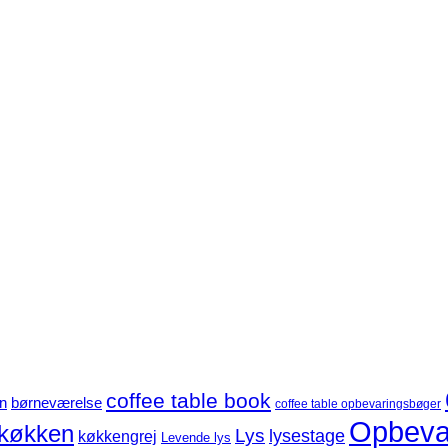
coffee table book
børneværelse
n
coffee table opbevaringsbøger
Opbeva
køkken
Lys
lysestage
køkkengrej
Levende lys