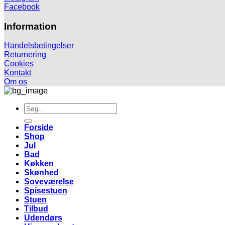
Facebook
Information
Handelsbetingelser
Returnering
Cookies
Kontakt
Om os
Søg
efter:
Forside
Shop
Jul
Bad
Køkken
Skønhed
Soveværelse
Spisestuen
Stuen
Tilbud
Udendørs