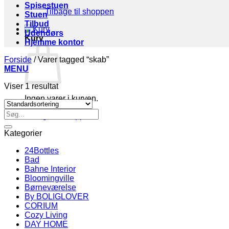
Spisestuen
Tilbage til shoppen
Stuen
Tilbud
Udendørs
Kurv
Hjemme kontor
Forside
/
Varer tagged “skab”
MENU
Viser 1 resultat
Ingen varer i kurven.
Søg
Tilbage til shoppen
efter:
Kategorier
24Bottles
Bad
Bahne Interior
Bloomingville
Børneværelse
By BOLIGLOVER
CORIUM
Cozy Living
DAY HOME