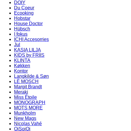
DOIY
Du Coeur
Ecooking
Hobstar
House Doctor
Hübsch
I fokus
ICHI Accesorries
Jul
KASIA LILJA
KIDS by FRIIS
KLINTA
Køkken
Kontor
Langkilde & Søn
LÈ MOSCH
Margit Brandt
Meraki
Miss Étoile
MONOGRAPH
MOTS MORE
Munkholm
New Mags
Nicolas Vahé
OiSoiOi