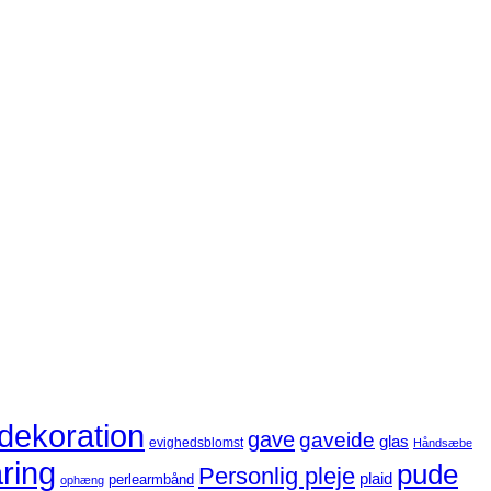
dekoration
gave
gaveide
glas
evighedsblomst
Håndsæbe
ring
pude
Personlig pleje
plaid
perlearmbånd
ophæng