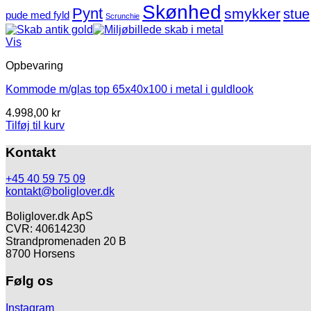
Skønhed
Pynt
smykker
stue
pude med fyld
Scrunchie
Vis
Opbevaring
Kommode m/glas top 65x40x100 i metal i guldlook
4.998,00
kr
Tilføj til kurv
Kontakt
+45 40 59 75 09
kontakt@boliglover.dk
Boliglover.dk ApS
CVR: 40614230
Strandpromenaden 20 B
8700 Horsens
Følg os
Instagram