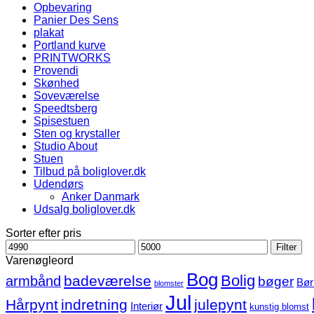
Opbevaring
Panier Des Sens
plakat
Portland kurve
PRINTWORKS
Provendi
Skønhed
Soveværelse
Speedtsberg
Spisestuen
Sten og krystaller
Studio About
Stuen
Tilbud på boliglover.dk
Udendørs
Anker Danmark
Udsalg boliglover.dk
Sorter efter pris
Mindste
Højeste
Filter
pris
pris
Varenøgleord
Bog
Bolig
badeværelse
armbånd
bøger
Bør
blomster
Jul
Hårpynt
indretning
julepynt
Interiør
kunstig blomst