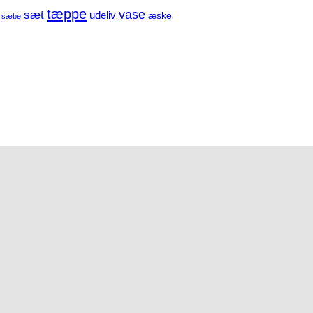
tæppe
sæt
vase
udeliv
æske
sæbe