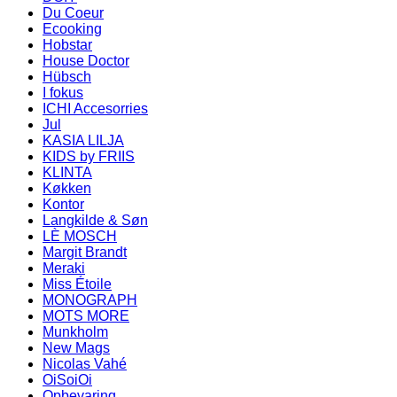
Du Coeur
Ecooking
Hobstar
House Doctor
Hübsch
I fokus
ICHI Accesorries
Jul
KASIA LILJA
KIDS by FRIIS
KLINTA
Køkken
Kontor
Langkilde & Søn
LÈ MOSCH
Margit Brandt
Meraki
Miss Étoile
MONOGRAPH
MOTS MORE
Munkholm
New Mags
Nicolas Vahé
OiSoiOi
Opbevaring