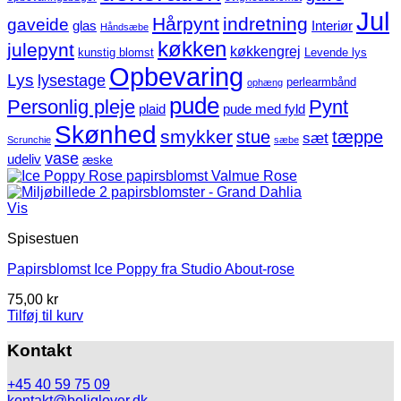
Jul
Hårpynt
indretning
gaveide
glas
Interiør
Håndsæbe
køkken
julepynt
køkkengrej
kunstig blomst
Levende lys
Opbevaring
Lys
lysestage
perlearmbånd
ophæng
pude
Personlig pleje
Pynt
plaid
pude med fyld
Skønhed
smykker
stue
tæppe
sæt
Scrunchie
sæbe
vase
udeliv
æske
Vis
Spisestuen
Papirsblomst Ice Poppy fra Studio About-rose
75,00
kr
Tilføj til kurv
Kontakt
+45 40 59 75 09
kontakt@boliglover.dk