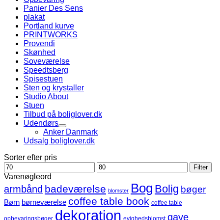
Panier Des Sens
plakat
Portland kurve
PRINTWORKS
Provendi
Skønhed
Soveværelse
Speedtsberg
Spisestuen
Sten og krystaller
Studio About
Stuen
Tilbud på boliglover.dk
Udendørs
Anker Danmark
Udsalg boliglover.dk
Sorter efter pris
Mindste
Højeste
Filter
pris
pris
Varenøgleord
Bog
Bolig
badeværelse
armbånd
bøger
blomster
coffee table book
børneværelse
Børn
coffee table
dekoration
gave
opbevaringsbøger
evighedsblomst