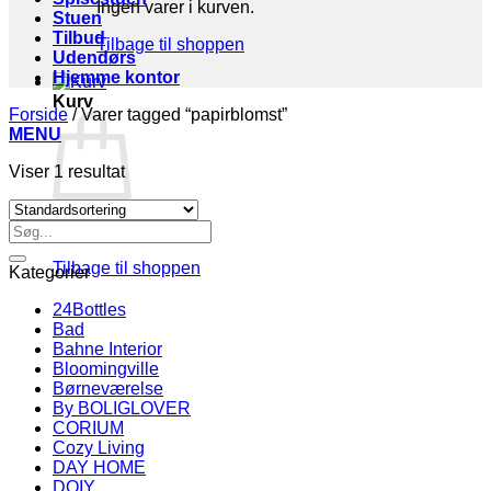
Ingen varer i kurven.
Stuen
Tilbud
Tilbage til shoppen
Udendørs
Hjemme kontor
Kurv
Forside
/
Varer tagged “papirblomst”
MENU
Viser 1 resultat
Søg
Ingen varer i kurven.
efter:
Tilbage til shoppen
Kategorier
24Bottles
Bad
Bahne Interior
Bloomingville
Børneværelse
By BOLIGLOVER
CORIUM
Cozy Living
DAY HOME
DOIY