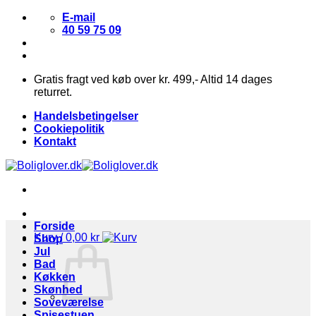
Fortsæt
E-mail
til
40 59 75 09
indhold
Gratis fragt ved køb over kr. 499,- Altid 14 dages
returret.
Handelsbetingelser
Cookiepolitik
Kontakt
Forside
Kurv /
0,00
kr
Shop
Jul
Bad
Køkken
Skønhed
Soveværelse
Spisestuen