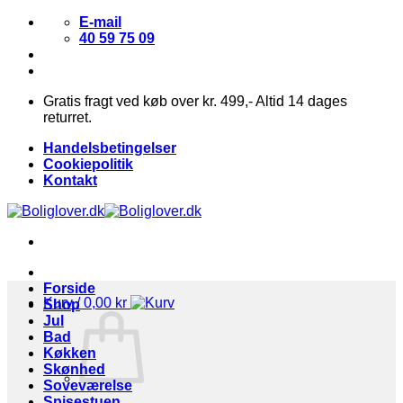
Fortsæt
E-mail
til
40 59 75 09
indhold
Gratis fragt ved køb over kr. 499,- Altid 14 dages
returret.
Handelsbetingelser
Cookiepolitik
Kontakt
Forside
Kurv /
0,00
kr
Shop
Jul
Bad
Køkken
Skønhed
Soveværelse
Spisestuen