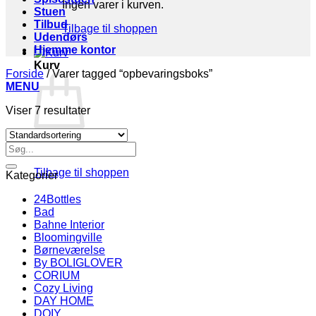
Ingen varer i kurven.
Stuen
Tilbud
Tilbage til shoppen
Udendørs
Hjemme kontor
Kurv
Forside
/
Varer tagged “opbevaringsboks”
MENU
Viser 7 resultater
Søg
Ingen varer i kurven.
efter:
Tilbage til shoppen
Kategorier
24Bottles
Bad
Bahne Interior
Bloomingville
Børneværelse
By BOLIGLOVER
CORIUM
Cozy Living
DAY HOME
DOIY