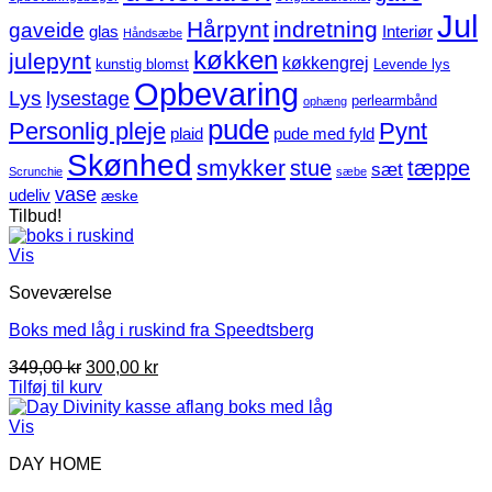
Jul
Hårpynt
indretning
gaveide
glas
Interiør
Håndsæbe
køkken
julepynt
køkkengrej
kunstig blomst
Levende lys
Opbevaring
Lys
lysestage
perlearmbånd
ophæng
pude
Personlig pleje
Pynt
plaid
pude med fyld
Skønhed
smykker
stue
tæppe
sæt
Scrunchie
sæbe
vase
udeliv
æske
Tilbud!
Vis
Soveværelse
Boks med låg i ruskind fra Speedtsberg
Den
Den
349,00
kr
300,00
kr
oprindelige
aktuelle
Tilføj til kurv
pris
pris
var:
er:
Vis
349,00 kr.
300,00 kr.
DAY HOME