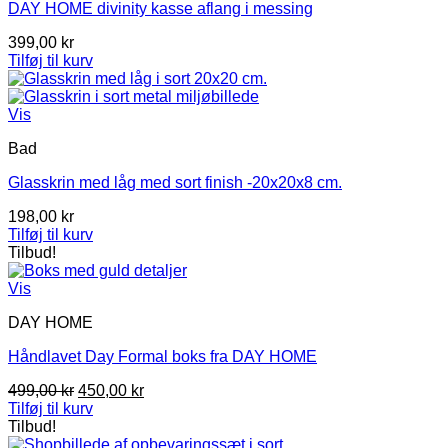
DAY HOME divinity kasse aflang i messing
399,00
kr
Tilføj til kurv
Vis
Bad
Glasskrin med låg med sort finish -20x20x8 cm.
198,00
kr
Tilføj til kurv
Tilbud!
Vis
DAY HOME
Håndlavet Day Formal boks fra DAY HOME
Den
Den
499,00
kr
450,00
kr
oprindelige
aktuelle
Tilføj til kurv
pris
pris
Tilbud!
var:
er: