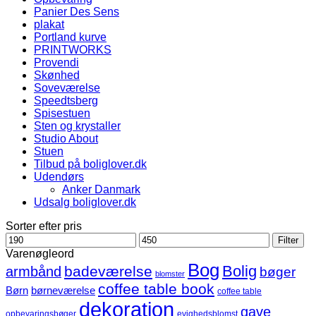
Panier Des Sens
plakat
Portland kurve
PRINTWORKS
Provendi
Skønhed
Soveværelse
Speedtsberg
Spisestuen
Sten og krystaller
Studio About
Stuen
Tilbud på boliglover.dk
Udendørs
Anker Danmark
Udsalg boliglover.dk
Sorter efter pris
Mindste
Højeste
Filter
pris
pris
Varenøgleord
Bog
Bolig
badeværelse
armbånd
bøger
blomster
coffee table book
børneværelse
Børn
coffee table
dekoration
gave
opbevaringsbøger
evighedsblomst