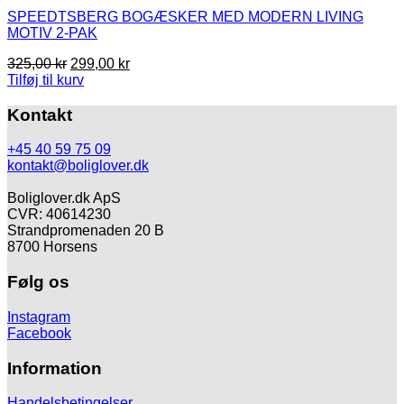
SPEEDTSBERG BOGÆSKER MED MODERN LIVING
MOTIV 2-PAK
Den
Den
325,00
kr
299,00
kr
oprindelige
aktuelle
Tilføj til kurv
pris
pris
var:
er:
Kontakt
325,00 kr.
299,00 kr.
+45 40 59 75 09
kontakt@boliglover.dk
Boliglover.dk ApS
CVR: 40614230
Strandpromenaden 20 B
8700 Horsens
Følg os
Instagram
Facebook
Information
Handelsbetingelser