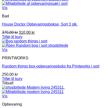
499,00 kr.
450,00 kr.
Vis
Bad
House Doctor Opbevaringsbokse, Sort 3 stk.
Den
Den
370,00
kr
310,00
kr
oprindelige
aktuelle
Tilføj til kurv
pris
pris
var:
er:
370,00 kr.
310,00 kr.
Vis
PRINTWORKS
Random things box-opbevaringsboks fra Printworks i sort
250,00
kr
Tilføj til kurv
Tilbud!
Vis
Opbevaring