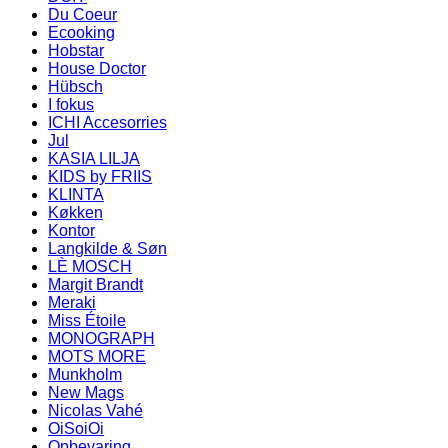
Du Coeur
Ecooking
Hobstar
House Doctor
Hübsch
I fokus
ICHI Accesorries
Jul
KASIA LILJA
KIDS by FRIIS
KLINTA
Køkken
Kontor
Langkilde & Søn
LÈ MOSCH
Margit Brandt
Meraki
Miss Étoile
MONOGRAPH
MOTS MORE
Munkholm
New Mags
Nicolas Vahé
OiSoiOi
Opbevaring