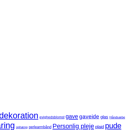
dekoration
gave
gaveide
glas
evighedsblomst
Håndsæbe
ring
pude
Personlig pleje
plaid
perlearmbånd
ophæng