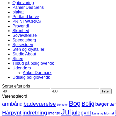
Opbevaring
Panier Des Sens
plakat
Portland kurve
PRINTWORKS
Provendi
Skønhed
Soveværelse
Speedtsberg
Spisestuen
Sten og krystaller
Studio About
Stuen
Tilbud på boliglover.dk
Udendørs
Anker Danmark
Udsalg boliglover.dk
Sorter efter pris
Mindste
Højeste
Filter
pris
pris
Varenøgleord
Bog
Bolig
badeværelse
armbånd
bøger
Bør
blomster
Jul
Hårpynt
indretning
julepynt
Interiør
kunstig blomst