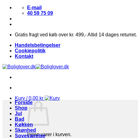
Fortsæt
E-mail
til
40 59 75 09
indhold
Gratis fragt ved køb over kr. 499,- Altid 14 dages returret.
Handelsbetingelser
Cookiepolitik
Kontakt
Kurv /
0,00
kr
Forside
Shop
Jul
Bad
Køkken
Skønhed
Ingen varer i kurven.
Soveværelse