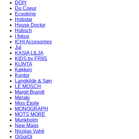
DOIY
Du Coeur
Ecooking
Hobstar
House Doctor
Hübsch
I fokus
ICHI Accesorries
Jul
KASIA LILJA
KIDS by FRIIS
KLINTA
Køkken
Kontor
Langkilde & Søn
LÈ MOSCH
Margit Brandt
Meraki
Miss Étoile
MONOGRAPH
MOTS MORE
Munkholm
New Mags
Nicolas Vahé
OiSoiOi