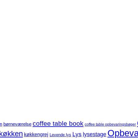
coffee table book
børneværelse
n
coffee table opbevaringsbøger
Opbeva
køkken
Lys
lysestage
køkkengrej
Levende lys