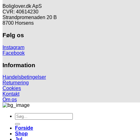
Boliglover.dk ApS
CVR: 40614230
Strandpromenaden 20 B
8700 Horsens
Følg os
Instagram
Facebook
Information
Handelsbetingelser
Returnering
Cookies
Kontakt
Om os
Søg
efter:
Forside
Shop
Jul