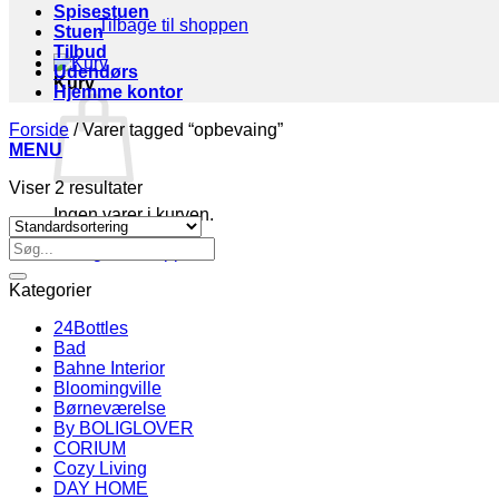
Spisestuen
Tilbage til shoppen
Stuen
Tilbud
Udendørs
Kurv
Hjemme kontor
Forside
/
Varer tagged “opbevaing”
MENU
Viser 2 resultater
Ingen varer i kurven.
Søg
Tilbage til shoppen
efter:
Kategorier
24Bottles
Bad
Bahne Interior
Bloomingville
Børneværelse
By BOLIGLOVER
CORIUM
Cozy Living
DAY HOME