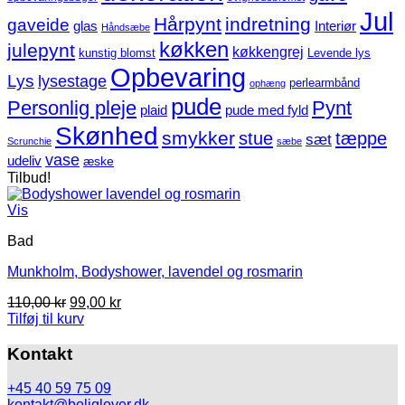
Jul
Hårpynt
indretning
gaveide
glas
Interiør
Håndsæbe
køkken
julepynt
køkkengrej
kunstig blomst
Levende lys
Opbevaring
Lys
lysestage
perlearmbånd
ophæng
pude
Personlig pleje
Pynt
plaid
pude med fyld
Skønhed
smykker
stue
tæppe
sæt
Scrunchie
sæbe
vase
udeliv
æske
Tilbud!
Vis
Bad
Munkholm, Bodyshower, lavendel og rosmarin
Den
Den
110,00
kr
99,00
kr
oprindelige
aktuelle
Tilføj til kurv
pris
pris
var:
er:
Kontakt
110,00 kr.
99,00 kr.
+45 40 59 75 09
kontakt@boliglover.dk