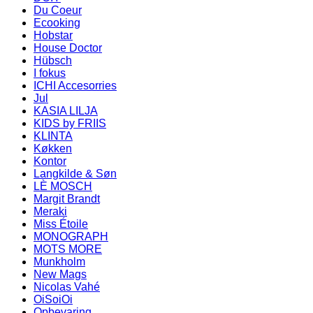
Du Coeur
Ecooking
Hobstar
House Doctor
Hübsch
I fokus
ICHI Accesorries
Jul
KASIA LILJA
KIDS by FRIIS
KLINTA
Køkken
Kontor
Langkilde & Søn
LÈ MOSCH
Margit Brandt
Meraki
Miss Étoile
MONOGRAPH
MOTS MORE
Munkholm
New Mags
Nicolas Vahé
OiSoiOi
Opbevaring