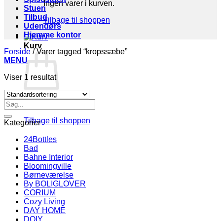
Ingen varer i kurven.
Stuen
Tilbud
Tilbage til shoppen
Udendørs
Hjemme kontor
Kurv
Forside
/
Varer tagged “kropssæbe”
MENU
Viser 1 resultat
Søg
Ingen varer i kurven.
efter:
Tilbage til shoppen
Kategorier
24Bottles
Bad
Bahne Interior
Bloomingville
Børneværelse
By BOLIGLOVER
CORIUM
Cozy Living
DAY HOME
DOIY