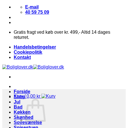
Fortsæt
E-mail
til
40 59 75 09
indhold
Gratis fragt ved køb over kr. 499,- Altid 14 dages
returret.
Handelsbetingelser
Cookiepolitik
Kontakt
Forside
Kurv /
0,00
kr
Shop
Jul
Bad
Køkken
Skønhed
Soveværelse
Spisestuen