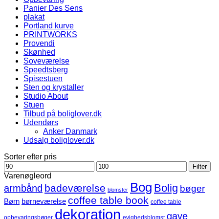
Panier Des Sens
plakat
Portland kurve
PRINTWORKS
Provendi
Skønhed
Soveværelse
Speedtsberg
Spisestuen
Sten og krystaller
Studio About
Stuen
Tilbud på boliglover.dk
Udendørs
Anker Danmark
Udsalg boliglover.dk
Sorter efter pris
Mindste
Højeste
Filter
pris
pris
Varenøgleord
Bog
Bolig
badeværelse
armbånd
bøger
blomster
coffee table book
børneværelse
Børn
coffee table
dekoration
gave
opbevaringsbøger
evighedsblomst