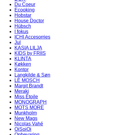
Du Coeur
Ecooking
Hobstar
House Doctor
Hübsch
I fokus
ICHI Accesorries
Jul
KASIA LILJA
KIDS by FRIIS
KLINTA
Køkken
Kontor
Langkilde & Søn
LÈ MOSCH
Margit Brandt
Meraki
Miss Étoile
MONOGRAPH
MOTS MORE
Munkholm
New Mags
Nicolas Vahé
OiSoiOi
Opbevaring