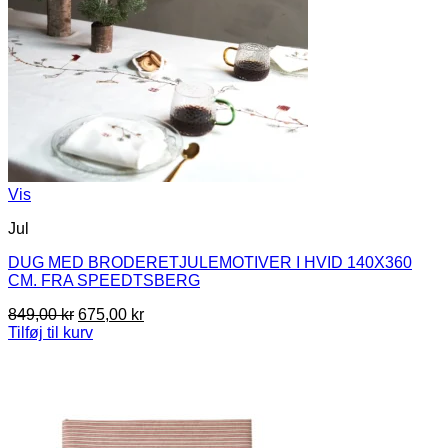
Vis
Jul
DUG MED BRODERETJULEMOTIVER I HVID 140X360
CM. FRA SPEEDTSBERG
Den
Den
849,00
kr
675,00
kr
oprindelige
aktuelle
Tilføj til kurv
pris
pris
var:
er:
849,00 kr.
675,00 kr.