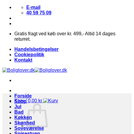
Fortsæt
E-mail
til
40 59 75 09
indhold
Gratis fragt ved køb over kr. 499,- Altid 14 dages
returret.
Handelsbetingelser
Cookiepolitik
Kontakt
Forside
Kurv /
0,00
kr
Shop
Jul
Bad
Køkken
Skønhed
Soveværelse
Spisestuen