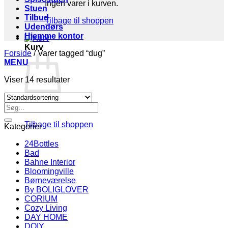
Ingen varer i kurven.
Stuen
Tilbud
Tilbage til shoppen
Udendørs
Hjemme kontor
Kurv
Forside
/
Varer tagged “dug”
MENU
Viser 14 resultater
Søg
Ingen varer i kurven.
efter:
Tilbage til shoppen
Kategorier
24Bottles
Bad
Bahne Interior
Bloomingville
Børneværelse
By BOLIGLOVER
CORIUM
Cozy Living
DAY HOME
DOIY