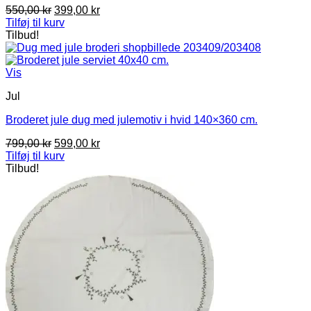
Den
Den
550,00
kr
399,00
kr
oprindelige
aktuelle
Tilføj til kurv
pris
pris
Tilbud!
var:
er:
550,00 kr.
399,00 kr.
Vis
Jul
Broderet jule dug med julemotiv i hvid 140×360 cm.
Den
Den
799,00
kr
599,00
kr
oprindelige
aktuelle
Tilføj til kurv
pris
pris
Tilbud!
var:
er:
799,00 kr.
599,00 kr.