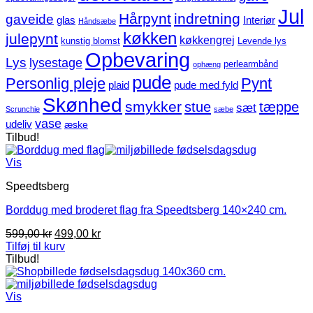
Jul
Hårpynt
indretning
gaveide
glas
Interiør
Håndsæbe
køkken
julepynt
køkkengrej
kunstig blomst
Levende lys
Opbevaring
Lys
lysestage
perlearmbånd
ophæng
pude
Personlig pleje
Pynt
plaid
pude med fyld
Skønhed
smykker
stue
tæppe
sæt
Scrunchie
sæbe
vase
udeliv
æske
Tilbud!
Vis
Speedtsberg
Borddug med broderet flag fra Speedtsberg 140×240 cm.
Den
Den
599,00
kr
499,00
kr
oprindelige
aktuelle
Tilføj til kurv
pris
pris
Tilbud!
var:
er:
599,00 kr.
499,00 kr.
Vis