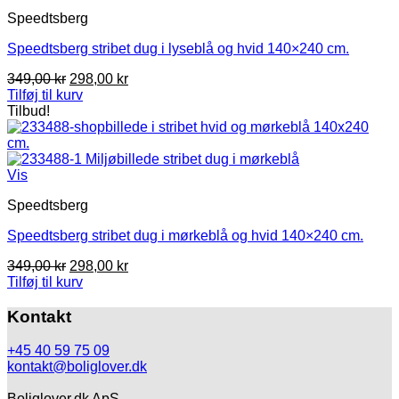
Speedtsberg
Speedtsberg stribet dug i lyseblå og hvid 140×240 cm.
Den
Den
349,00
kr
298,00
kr
oprindelige
aktuelle
Tilføj til kurv
pris
pris
Tilbud!
var:
er:
349,00 kr.
298,00 kr.
Vis
Speedtsberg
Speedtsberg stribet dug i mørkeblå og hvid 140×240 cm.
Den
Den
349,00
kr
298,00
kr
oprindelige
aktuelle
Tilføj til kurv
pris
pris
var:
er:
Kontakt
349,00 kr.
298,00 kr.
+45 40 59 75 09
kontakt@boliglover.dk
Boliglover.dk ApS