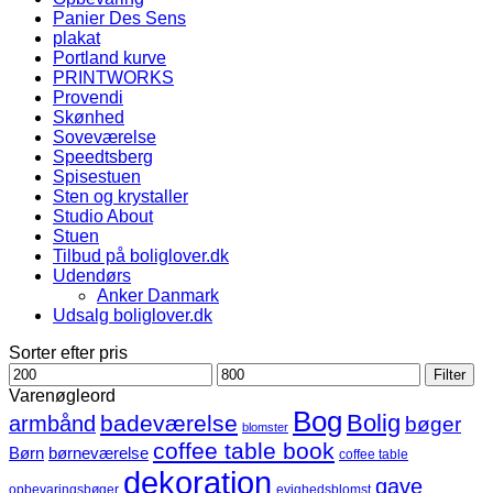
Panier Des Sens
plakat
Portland kurve
PRINTWORKS
Provendi
Skønhed
Soveværelse
Speedtsberg
Spisestuen
Sten og krystaller
Studio About
Stuen
Tilbud på boliglover.dk
Udendørs
Anker Danmark
Udsalg boliglover.dk
Sorter efter pris
Mindste
Højeste
Filter
pris
pris
Varenøgleord
Bog
Bolig
badeværelse
armbånd
bøger
blomster
coffee table book
børneværelse
Børn
coffee table
dekoration
gave
opbevaringsbøger
evighedsblomst