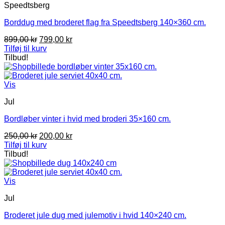
Speedtsberg
Borddug med broderet flag fra Speedtsberg 140×360 cm.
Den
Den
899,00
kr
799,00
kr
oprindelige
aktuelle
Tilføj til kurv
pris
pris
Tilbud!
var:
er:
899,00 kr.
799,00 kr.
Vis
Jul
Bordløber vinter i hvid med broderi 35×160 cm.
Den
Den
250,00
kr
200,00
kr
oprindelige
aktuelle
Tilføj til kurv
pris
pris
Tilbud!
var:
er:
250,00 kr.
200,00 kr.
Vis
Jul
Broderet jule dug med julemotiv i hvid 140×240 cm.