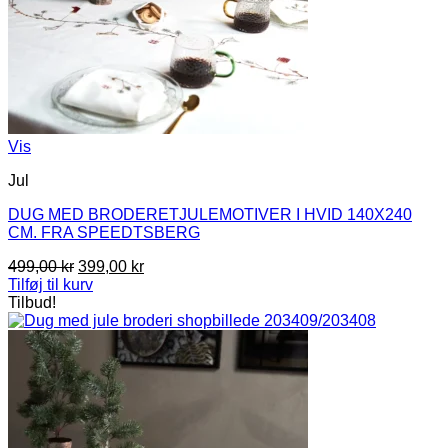
Vis
Jul
DUG MED BRODERETJULEMOTIVER I HVID 140X240
CM. FRA SPEEDTSBERG
Den
Den
499,00
kr
399,00
kr
oprindelige
aktuelle
Tilføj til kurv
pris
pris
Tilbud!
var:
er:
499,00 kr.
399,00 kr.