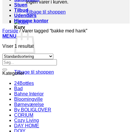
Ingen varer i kurven.
Stuen
Tilbud
Tilbage til shoppen
Udendørs
Hjemme kontor
Kurv
Forside
/
Varer tagged “bakke med hank”
MENU
Viser 1 resultat
Søg
Ingen varer i kurven.
efter:
Tilbage til shoppen
Kategorier
24Bottles
Bad
Bahne Interior
Bloomingville
Børneværelse
By BOLIGLOVER
CORIUM
Cozy Living
DAY HOME
DOIY