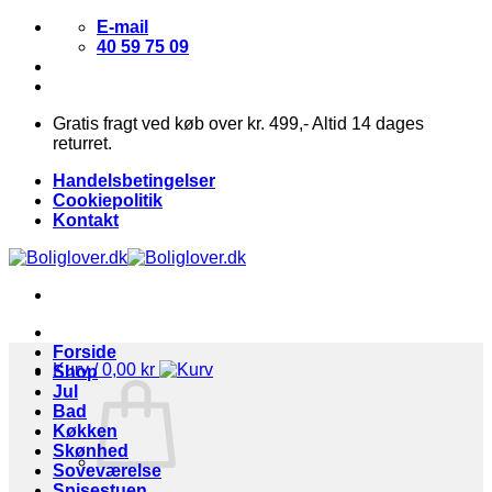
Fortsæt
E-mail
til
40 59 75 09
indhold
Gratis fragt ved køb over kr. 499,- Altid 14 dages
returret.
Handelsbetingelser
Cookiepolitik
Kontakt
Forside
Kurv /
0,00
kr
Shop
Jul
Bad
Køkken
Skønhed
Soveværelse
Spisestuen