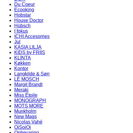
Du Coeur
Ecooking
Hobstar
House Doctor
Hübsch
I fokus
ICHI Accesorries
Jul
KASIA LILJA
KIDS by FRIIS
KLINTA
Køkken
Kontor
Langkilde & Søn
LÈ MOSCH
Margit Brandt
Meraki
Miss Étoile
MONOGRAPH
MOTS MORE
Munkholm
New Mags
Nicolas Vahé
OiSoiOi
Opbevaring