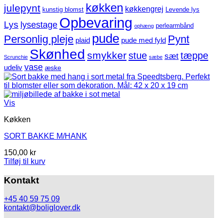
køkken
julepynt
køkkengrej
kunstig blomst
Levende lys
Opbevaring
Lys
lysestage
perlearmbånd
ophæng
pude
Personlig pleje
Pynt
plaid
pude med fyld
Skønhed
smykker
stue
tæppe
sæt
Scrunchie
sæbe
vase
udeliv
æske
Vis
Køkken
SORT BAKKE M/HANK
150,00
kr
Tilføj til kurv
Kontakt
+45 40 59 75 09
kontakt@boliglover.dk