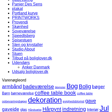
Panier Des Sens
plakat
Portland kurve
PRINTWORKS
Provendi
Skønhed
Soveværelse
Speedtsberg
Spisestuen
Sten og krystaller
Studio About
Stuen
Tilbud på boliglover.dk
Udendørs
Anker Danmark
Udsalg boliglover.dk
Varenøgleord
Bog
Bolig
badeværelse
armbånd
bøger
blomster
coffee table book
børneværelse
Børn
coffee table
dekoration
gave
opbevaringsbøger
evighedsblomst
Jul
Hårpynt
indretning
gaveide
glas
Interiør
Håndsæbe