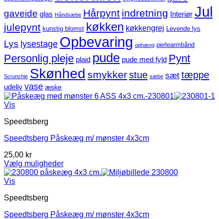
Jul
Hårpynt
indretning
gaveide
glas
Interiør
Håndsæbe
køkken
julepynt
køkkengrej
kunstig blomst
Levende lys
Opbevaring
Lys
lysestage
perlearmbånd
ophæng
pude
Personlig pleje
Pynt
plaid
pude med fyld
Skønhed
smykker
stue
tæppe
sæt
Scrunchie
sæbe
vase
udeliv
æske
Vis
Speedtsberg
Speedtsberg Påskeæg m/ mønster 4x3cm
25,00
kr
Vælg muligheder
Dette
vare
Vis
har
Speedtsberg
flere
varianter.
Speedtsberg Påskeæg m/ mønster 4x3cm
Mulighederne