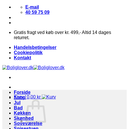
Fortsæt
E-mail
til
40 59 75 09
indhold
Gratis fragt ved køb over kr. 499,- Altid 14 dages
returret.
Handelsbetingelser
Cookiepolitik
Kontakt
Forside
Kurv /
0,00
kr
Shop
Jul
Bad
Køkken
Skønhed
Soveværelse
Spisestuen