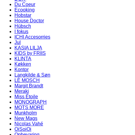
Du Coeur
Ecooking
Hobstar
House Doctor
Hübsch
I fokus
ICHI Accesorries
Jul
KASIA LILJA
KIDS by FRIIS
KLINTA
Køkken
Kontor
Langkilde & Søn
LÈ MOSCH
Margit Brandt
Meraki
Miss Étoile
MONOGRAPH
MOTS MORE
Munkholm
New Mags
Nicolas Vahé
OiSoiOi
Opbevaring