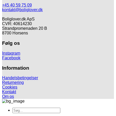
flere
+45 40 59 75 09
varianter.
kontakt@boliglover.dk
Mulighederne
kan
Boliglover.dk ApS
vælges
CVR: 40614230
på
Strandpromenaden 20 B
varesiden
8700 Horsens
Følg os
Instagram
Facebook
Information
Handelsbetingelser
Returnering
Cookies
Kontakt
Om os
Søg
efter: