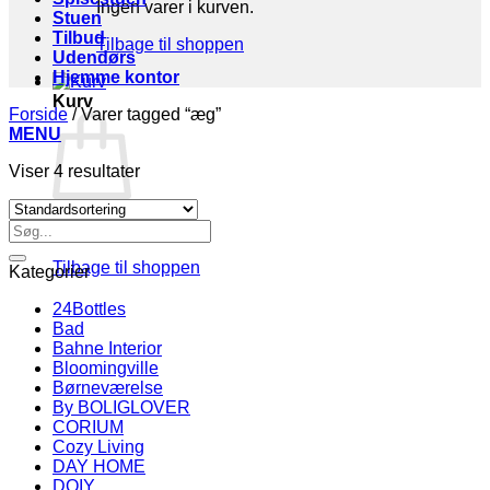
Ingen varer i kurven.
Stuen
Tilbud
Tilbage til shoppen
Udendørs
Hjemme kontor
Kurv
Forside
/
Varer tagged “æg”
MENU
Viser 4 resultater
Søg
Ingen varer i kurven.
efter:
Tilbage til shoppen
Kategorier
24Bottles
Bad
Bahne Interior
Bloomingville
Børneværelse
By BOLIGLOVER
CORIUM
Cozy Living
DAY HOME
DOIY