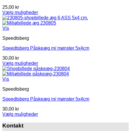
kan
25,00
kr
vælges
Vælg muligheder
på
Dette
varesiden
vare
har
Vis
flere
Speedtsberg
varianter.
Mulighederne
Speedtsberg Påskeæg m/ mønster 5x4cm
kan
vælges
30,00
kr
på
Vælg muligheder
varesiden
Dette
vare
har
Vis
flere
Speedtsberg
varianter.
Mulighederne
Speedtsberg Påskeæg m/ mønster 5x4cm
kan
vælges
30,00
kr
på
Vælg muligheder
varesiden
Dette
vare
Kontakt
har