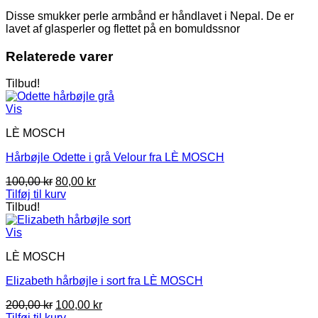
Disse smukker perle armbånd er håndlavet i Nepal. De er
lavet af glasperler og flettet på en bomuldssnor
Relaterede varer
Tilbud!
Vis
LÈ MOSCH
Hårbøjle Odette i grå Velour fra LÈ MOSCH
Den
Den
100,00
kr
80,00
kr
oprindelige
aktuelle
Tilføj til kurv
pris
pris
Tilbud!
var:
er:
100,00 kr.
80,00 kr.
Vis
LÈ MOSCH
Elizabeth hårbøjle i sort fra LÈ MOSCH
Den
Den
200,00
kr
100,00
kr
oprindelige
aktuelle
Tilføj til kurv