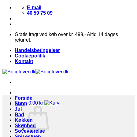
Fortsæt
E-mail
til
40 59 75 09
indhold
Gratis fragt ved køb over kr. 499,- Altid 14 dages
returret.
Handelsbetingelser
Cookiepolitik
Kontakt
Forside
Kurv /
0,00
kr
Shop
Jul
Bad
Køkken
Skønhed
Soveværelse
Spisestuen