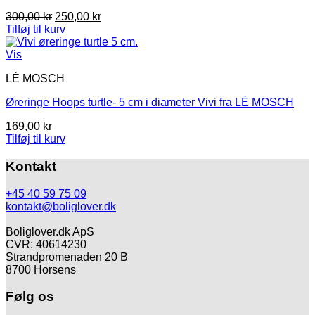
Den
Den
300,00
kr
250,00
kr
oprindelige
aktuelle
Tilføj til kurv
pris
pris
var:
er:
Vis
300,00 kr.
250,00 kr.
LÈ MOSCH
Øreringe Hoops turtle- 5 cm i diameter Vivi fra LÈ MOSCH
169,00
kr
Tilføj til kurv
Kontakt
+45 40 59 75 09
kontakt@boliglover.dk
Boliglover.dk ApS
CVR: 40614230
Strandpromenaden 20 B
8700 Horsens
Følg os