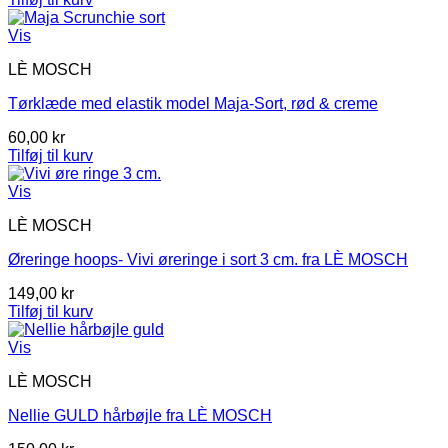
pris
pris
var:
er:
Vis
200,00 kr.
100,00 kr.
LÈ MOSCH
Tørklæde med elastik model Maja-Sort, rød & creme
60,00
kr
Tilføj til kurv
Vis
LÈ MOSCH
Øreringe hoops- Vivi øreringe i sort 3 cm. fra LÈ MOSCH
149,00
kr
Tilføj til kurv
Vis
LÈ MOSCH
Nellie GULD hårbøjle fra LÈ MOSCH