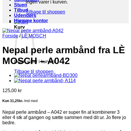
Ingen varer i kurven.
Stuen
Tilbud
Tilbage til shoppen
Udendørs
Hjemme kontor
Kurv
Forside
/
LÈ MOSCH
Nepal perle armbånd fra LÈ
MOSCH – A042
Ingen varer i kurven.
Tilbage til shoppen
125,00
kr
Nepal perle armbånd – A042 er super fin at kombinerer 3
eller 4 stk af gangen og sætte sammen med dit ur. Jo flere jo
bedre.