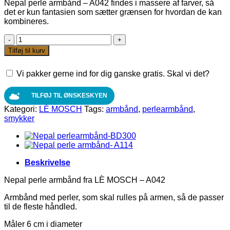
Nepal perle armbånd – A042 findes i massere af farver, så
det er kun fantasien som sætter grænsen for hvordan de kan
kombineres.
Nepal
perle
Tilføj til kurv
armbånd
fra
Vi pakker gerne ind for dig ganske gratis. Skal vi det?
LÈ
MOSCH
-
TILFØJ TIL ØNSKESKYEN
A042
Kategori:
LÈ MOSCH
Tags:
armbånd
,
perlearmbånd
,
antal
smykker
Beskrivelse
Nepal perle armbånd fra LÈ MOSCH – A042
Armbånd med perler, som skal rulles på armen, så de passer
til de fleste håndled.
Måler 6 cm i diameter