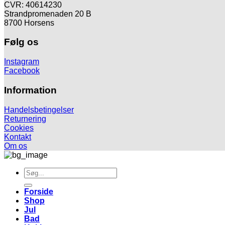
CVR: 40614230
Strandpromenaden 20 B
8700 Horsens
Følg os
Instagram
Facebook
Information
Handelsbetingelser
Returnering
Cookies
Kontakt
Om os
Søg
efter:
Forside
Shop
Jul
Bad