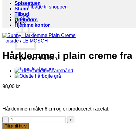
Spisestuen
Tilbage til shoppen
Stuen
Tilbud
Udendørs
Kurv
Hjemme kontor
Forside
/
LÈ MOSCH
Hårklemme i plain creme fr
Ingen varer i kurven.
Tilbage til shoppen
98,00
kr
Hårklemmen måler 6 cm og er produceret i acetat.
Hårklemme
i
Tilføj til kurv
plain
creme