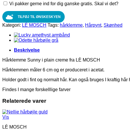
Vi pakker gerne ind for dig ganske gratis. Skal vi det?
fra
LÈ
MOSCH
TILFØJ TIL ØNSKESKYEN
antal
Kategori:
LÈ MOSCH
Tags:
hårklemme
,
Hårpynt
,
Skønhed
Beskrivelse
Hårklemme Sunny i plain creme fra LÈ MOSCH
Hårklemmen måler 6 cm og er produceret i acetat.
Holder godt i fint og normalt hår. Kan også bruges I kraftig hår 
Findes I mange forskelllige farver
Relaterede varer
Vis
LÈ MOSCH