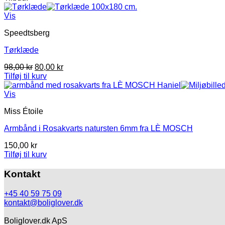
var:
er:
150,00 kr.
100,00 kr.
Vis
Speedtsberg
Tørklæde
Den
Den
98,00
kr
80,00
kr
oprindelige
aktuelle
Tilføj til kurv
pris
pris
var:
er:
Vis
98,00 kr.
80,00 kr.
Miss Étoile
Armbånd i Rosakvarts natursten 6mm fra LÈ MOSCH
150,00
kr
Tilføj til kurv
Kontakt
+45 40 59 75 09
kontakt@boliglover.dk
Boliglover.dk ApS