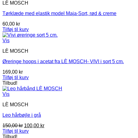
LÈ MOSCH
Tørklæde med elastik model Maja-Sort, rød & creme
60,00
kr
Tilføj til kurv
Vis
LÈ MOSCH
Øreringe hoops i acetat fra LÈ MOSCH- VIVI i sort 5 cm.
169,00
kr
Tilføj til kurv
Tilbud!
Vis
LÈ MOSCH
Leo hårbøjle i grå
Den
Den
150,00
kr
100,00
kr
oprindelige
aktuelle
Tilføj til kurv
pris
pris
Tilbud!