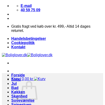
Fortsæt
E-mail
til
40 59 75 09
indhold
Gratis fragt ved køb over kr. 499,- Altid 14 dages
returret.
Handelsbetingelser
Cookiepolitik
Kontakt
Forside
Kurv /
0,00
kr
Shop
Jul
Bad
Køkken
Skønhed
Soveværelse
Spisestuen