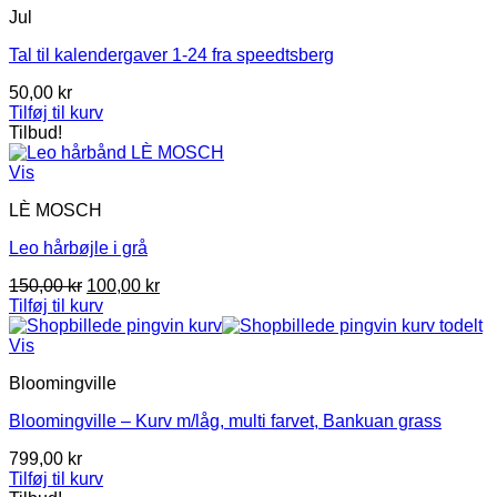
Jul
Tal til kalendergaver 1-24 fra speedtsberg
50,00
kr
Tilføj til kurv
Tilbud!
Vis
LÈ MOSCH
Leo hårbøjle i grå
Den
Den
150,00
kr
100,00
kr
oprindelige
aktuelle
Tilføj til kurv
pris
pris
var:
er:
Vis
150,00 kr.
100,00 kr.
Bloomingville
Bloomingville – Kurv m/låg, multi farvet, Bankuan grass
799,00
kr
Tilføj til kurv