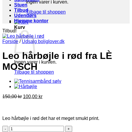
Ingen varer i kurven.
Stuen
Tilbud
Tilbage til shoppen
Udendørs
Hjemme kontor
Kurv
Tilbud!
Forside
/
Udsalg boliglover.dk
Leo hårbøjle i rød fra LÈ
Ingen varer i kurven.
MOSCH
Tilbage til shoppen
Den
Den
150,00
kr
100,00
kr
oprindelige
aktuelle
pris
pris
var:
er:
150,00 kr.
100,00 kr.
Leo hårbøjle i rød det har et meget smukt print.
Leo