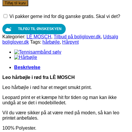
hårbøjle
Tilføj til kurv
i
rød
Vi pakker gerne ind for dig ganske gratis. Skal vi det?
fra
LÈ
MOSCH
TILFØJ TIL ØNSKESKYEN
antal
Kategorier:
LÈ MOSCH
,
Tilbud på boliglover.dk
,
Udsalg
boliglover.dk
Tags:
hårbøjle
,
Hårpynt
Beskrivelse
Leo hårbøjle i rød fra LÈ MOSCH
Leo hårbøjle i rød har et meget smukt print.
Leopard print er et kæmpe hit for tiden og man kan ikke
undgå at se det i modebilledet.
Vil du være sikker på at være med på moden, så kan leo
printet anbefales.
100% Polyester.