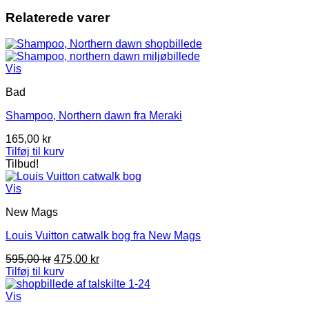
Relaterede varer
Vis
Bad
Shampoo, Northern dawn fra Meraki
165,00
kr
Tilføj til kurv
Tilbud!
Vis
New Mags
Louis Vuitton catwalk bog fra New Mags
Den
Den
595,00
kr
475,00
kr
oprindelige
aktuelle
Tilføj til kurv
pris
pris
var:
er:
Vis
595,00 kr.
475,00 kr.