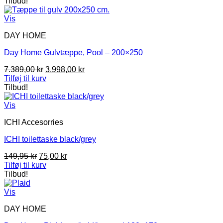
Tilbud!
Vis
DAY HOME
Day Home Gulvtæppe, Pool – 200×250
Den
Den
7.389,00
kr
3.998,00
kr
oprindelige
aktuelle
Tilføj til kurv
pris
pris
Tilbud!
var:
er:
7.389,00 kr.
3.998,00 kr.
Vis
ICHI Accesorries
ICHI toilettaske black/grey
Den
Den
149,95
kr
75,00
kr
oprindelige
aktuelle
Tilføj til kurv
pris
pris
Tilbud!
var:
er:
149,95 kr.
75,00 kr.
Vis
DAY HOME