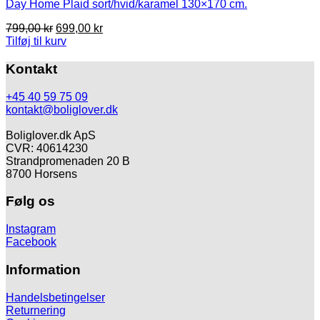
Day Home Plaid sort/hvid/karamel 130×170 cm.
Den
Den
799,00
kr
699,00
kr
oprindelige
aktuelle
Tilføj til kurv
pris
pris
var:
er:
Kontakt
799,00 kr.
699,00 kr.
+45 40 59 75 09
kontakt@boliglover.dk
Boliglover.dk ApS
CVR: 40614230
Strandpromenaden 20 B
8700 Horsens
Følg os
Instagram
Facebook
Information
Handelsbetingelser
Returnering