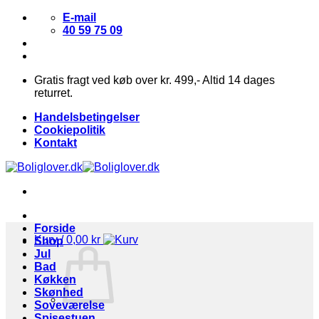
Fortsæt
E-mail
til
40 59 75 09
indhold
Gratis fragt ved køb over kr. 499,- Altid 14 dages
returret.
Handelsbetingelser
Cookiepolitik
Kontakt
Forside
Kurv /
0,00
kr
Shop
Jul
Bad
Køkken
Skønhed
Soveværelse
Spisestuen