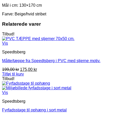
Mål i cm: 130×170 cm
Farve: Beige/hvid stribet
Relaterede varer
Tilbud!
Vis
Speedtsberg
Måtte/tæppe fra Speedtsberg i PVC med stjerne motiv.
Den
Den
199,00
kr
175,00
kr
oprindelige
aktuelle
Tilføj til kurv
pris
pris
Tilbud!
var:
er:
199,00 kr.
175,00 kr.
Vis
Speedtsberg
Fyrfadsstage til ophæng i sort metal