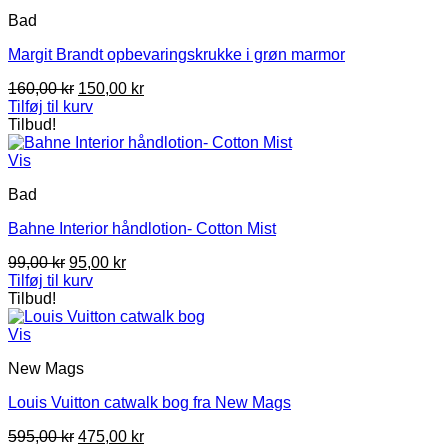
Bad
Margit Brandt opbevaringskrukke i grøn marmor
Den
Den
160,00
kr
150,00
kr
oprindelige
aktuelle
Tilføj til kurv
pris
pris
Tilbud!
var:
er:
160,00 kr.
150,00 kr.
Vis
Bad
Bahne Interior håndlotion- Cotton Mist
Den
Den
99,00
kr
95,00
kr
oprindelige
aktuelle
Tilføj til kurv
pris
pris
Tilbud!
var:
er:
99,00 kr.
95,00 kr.
Vis
New Mags
Louis Vuitton catwalk bog fra New Mags
Den
Den
595,00
kr
475,00
kr