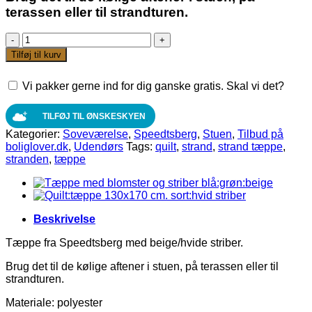
terassen eller til strandturen.
Tæppe
130x170
Tilføj til kurv
cm.
beige
Vi pakker gerne ind for dig ganske gratis. Skal vi det?
og
hvide
striber
TILFØJ TIL ØNSKESKYEN
fra
Kategorier:
Soveværelse
,
Speedtsberg
,
Stuen
,
Tilbud på
Speedtsberg
boliglover.dk
,
Udendørs
Tags:
quilt
,
strand
,
strand tæppe
,
antal
stranden
,
tæppe
Beskrivelse
Tæppe fra Speedtsberg med beige/hvide striber.
Brug det til de kølige aftener i stuen, på terassen eller til
strandturen.
Materiale: polyester