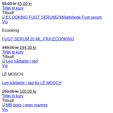
Den
Den
55,00
kr
45,00
kr
oprindelige
aktuelle
Tilføj til kurv
pris
pris
Tilbud!
var:
er:
55,00 kr.
45,00 kr.
Vis
Ecooking
FUGT SERUM 20 ML. FRA ECOOKING
Den
Den
349,00
kr
244,30
kr
oprindelige
aktuelle
Tilføj til kurv
pris
pris
Tilbud!
var:
er:
349,00 kr.
244,30 kr.
Vis
LÈ MOSCH
Leo hårbøjle i rød fra LÈ MOSCH
Den
Den
150,00
kr
100,00
kr
oprindelige
aktuelle
Tilføj til kurv
pris
pris
Tilbud!
var:
er:
150,00 kr.
100,00 kr.
Vis