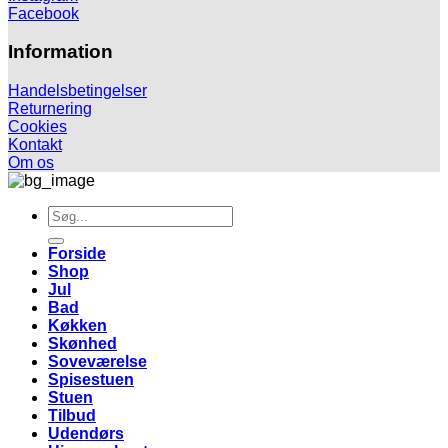
Facebook
Information
Handelsbetingelser
Returnering
Cookies
Kontakt
Om os
Søg
efter:
Forside
Shop
Jul
Bad
Køkken
Skønhed
Soveværelse
Spisestuen
Stuen
Tilbud
Udendørs