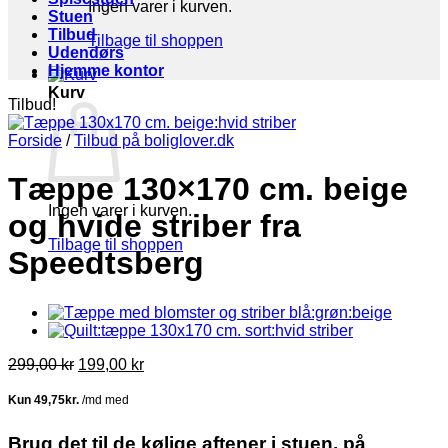
Ingen varer i kurven.
Stuen
Tilbud
Tilbage til shoppen
Udendørs
Hjemme kontor
Kurv
Tilbud!
Forside
/
Tilbud på boliglover.dk
Tæppe 130×170 cm. beige
Ingen varer i kurven.
og hvide striber fra
Tilbage til shoppen
Speedtsberg
Den
Den
299,00
kr
199,00
kr
oprindelige
aktuelle
pris
pris
var:
er:
299,00 kr.
199,00 kr.
Brug det til de kølige aftener i stuen, på