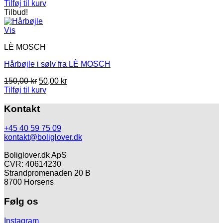
oprindelige
aktuelle
Tilføj til kurv
pris
pris
Tilbud!
var:
er:
595,00 kr.
475,00 kr.
Vis
LÈ MOSCH
Hårbøjle i sølv fra LÈ MOSCH
Den
Den
150,00
kr
50,00
kr
oprindelige
aktuelle
Tilføj til kurv
pris
pris
var:
er:
Kontakt
150,00 kr.
50,00 kr.
+45 40 59 75 09
kontakt@boliglover.dk
Boliglover.dk ApS
CVR: 40614230
Strandpromenaden 20 B
8700 Horsens
Følg os
Instagram