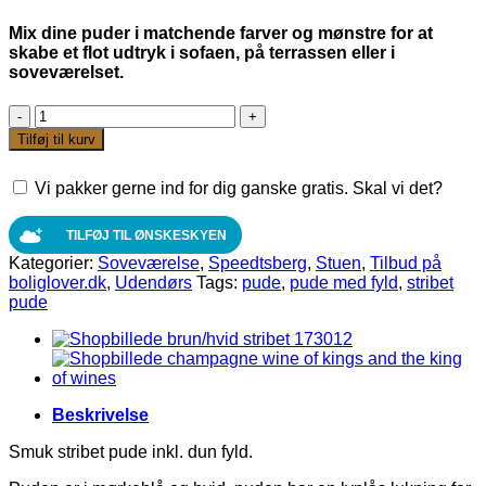
var:
er:
299,00 kr.
248,00 kr.
Mix dine puder i matchende farver og mønstre for at
skabe et flot udtryk i sofaen, på terrassen eller i
soveværelset.
Speedtsberg
pude
Tilføj til kurv
strib
mørkeblå/hvid
Vi pakker gerne ind for dig ganske gratis. Skal vi det?
60x60
cm
antal
TILFØJ TIL ØNSKESKYEN
Kategorier:
Soveværelse
,
Speedtsberg
,
Stuen
,
Tilbud på
boliglover.dk
,
Udendørs
Tags:
pude
,
pude med fyld
,
stribet
pude
Beskrivelse
Smuk stribet pude inkl. dun fyld.