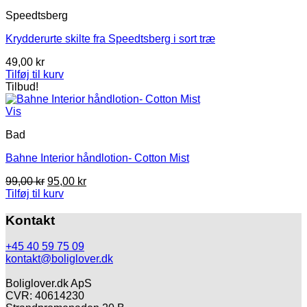
649,00 kr.
498,00 kr.
Speedtsberg
Krydderurte skilte fra Speedtsberg i sort træ
49,00
kr
Tilføj til kurv
Tilbud!
Vis
Bad
Bahne Interior håndlotion- Cotton Mist
Den
Den
99,00
kr
95,00
kr
oprindelige
aktuelle
Tilføj til kurv
pris
pris
var:
er:
Kontakt
99,00 kr.
95,00 kr.
+45 40 59 75 09
kontakt@boliglover.dk
Boliglover.dk ApS
CVR: 40614230