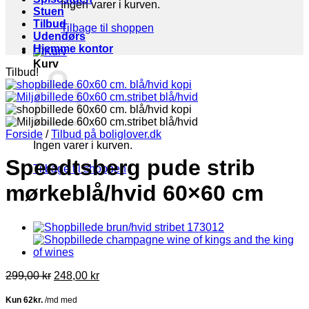
Ingen varer i kurven.
Stuen
Tilbud
Tilbage til shoppen
Udendørs
Hjemme kontor
Kurv
Tilbud!
Forside
/
Tilbud på boliglover.dk
Ingen varer i kurven.
Speedtsberg pude strib
Tilbage til shoppen
mørkeblå/hvid 60×60 cm
Den
Den
299,00
kr
248,00
kr
oprindelige
aktuelle
pris
pris