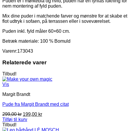
Puden er i mørkeblå og hvid, puden har en lynlås lukning for
nem montering af fyld puden.
Mix dine puder i matchende farver og mønstre for at skabe et
flot udtryk i sofaen, på terrassen eller i soveværelset.
Puden inkl. fyld måler 60×60 cm.
Betræk materiale: 100 % Bomuld
Varenr:173043
Relaterede varer
Tilbud!
Vis
Margit Brandt
Pude fra Margit Brandt med citat
Den
Den
299,00
kr
199,00
kr
oprindelige
aktuelle
Tilføj til kurv
pris
pris
Tilbud!
var:
er: