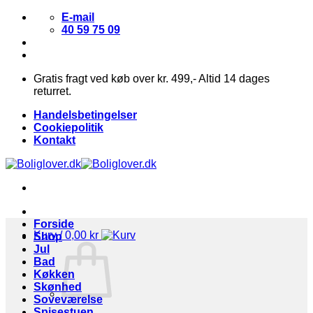
Fortsæt
E-mail
til
40 59 75 09
indhold
Gratis fragt ved køb over kr. 499,- Altid 14 dages
returret.
Handelsbetingelser
Cookiepolitik
Kontakt
Forside
Kurv /
0,00
kr
Shop
Jul
Bad
Køkken
Skønhed
Soveværelse
Spisestuen