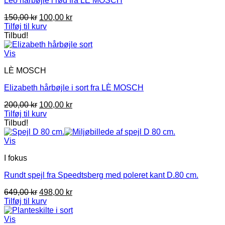
Leo hårbøjle i rød fra LÈ MOSCH
Den
Den
150,00
kr
100,00
kr
oprindelige
aktuelle
Tilføj til kurv
pris
pris
Tilbud!
var:
er:
150,00 kr.
100,00 kr.
Vis
LÈ MOSCH
Elizabeth hårbøjle i sort fra LÈ MOSCH
Den
Den
200,00
kr
100,00
kr
oprindelige
aktuelle
Tilføj til kurv
pris
pris
Tilbud!
var:
er:
200,00 kr.
100,00 kr.
Vis
I fokus
Rundt spejl fra Speedtsberg med poleret kant D.80 cm.
Den
Den
649,00
kr
498,00
kr
oprindelige
aktuelle
Tilføj til kurv
pris
pris
var:
er:
Vis