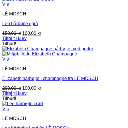
299,00 kr.
199,00 kr.
Vis
LÈ MOSCH
Leo hårbøjle i grå
Den
Den
150,00
kr
100,00
kr
oprindelige
aktuelle
Tilføj til kurv
pris
pris
Tilbud!
var:
er:
150,00 kr.
100,00 kr.
Vis
LÈ MOSCH
Elizabeth hårbøjle i champagne fra LÈ MOSCH
Den
Den
200,00
kr
100,00
kr
oprindelige
aktuelle
Tilføj til kurv
pris
pris
Tilbud!
var:
er:
200,00 kr.
100,00 kr.
Vis
LÈ MOSCH