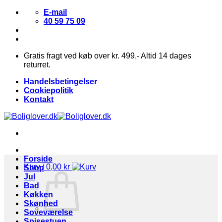
Fortsæt
E-mail
til
40 59 75 09
indhold
Gratis fragt ved køb over kr. 499,- Altid 14 dages
returret.
Handelsbetingelser
Cookiepolitik
Kontakt
Forside
Kurv /
0,00
kr
Shop
Jul
Bad
Køkken
Skønhed
Soveværelse
Spisestuen