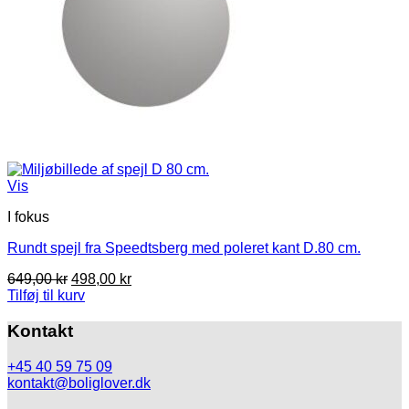
Vis
I fokus
Rundt spejl fra Speedtsberg med poleret kant D.80 cm.
Den
Den
649,00
kr
498,00
kr
oprindelige
aktuelle
Tilføj til kurv
pris
pris
var:
er:
Kontakt
649,00 kr.
498,00 kr.
+45 40 59 75 09
kontakt@boliglover.dk