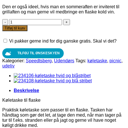
Den er også ideel, hvis man en sommeraften er inviteret til
grillaften og man gerne vil medbringe en flaske kold vin.
Køletaske
til
Tilføj til kurv
flaske
Ø11
Vi pakker gerne ind for dig ganske gratis. Skal vi det?
cm
H32
cm.
TILFØJ TIL ØNSKESKYEN
antal
Kategorier:
Speedtsberg
,
Udendørs
Tags:
køletaske
,
picnic
,
udeliv
Beskrivelse
Køletaske til flaske
Praktisk køletaske som passer til en flaske. Tasken har
håndtag som gør det let, at tage den med, når man tager på
tur til f.eks. stranden eller på jagt og gerne vil have noget
køligt drikke med.