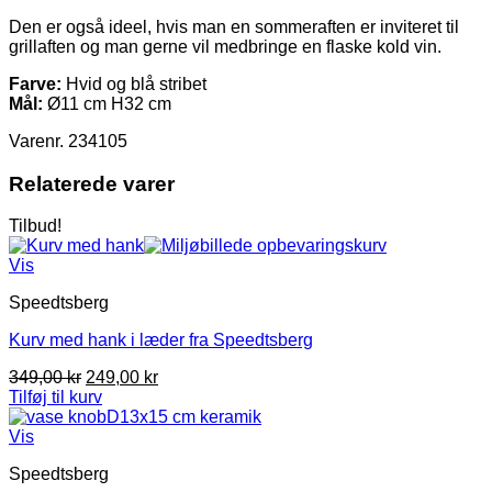
Den er også ideel, hvis man en sommeraften er inviteret til
grillaften og man gerne vil medbringe en flaske kold vin.
Farve:
Hvid og blå stribet
Mål:
Ø11 cm H32 cm
Varenr. 234105
Relaterede varer
Tilbud!
Vis
Speedtsberg
Kurv med hank i læder fra Speedtsberg
Den
Den
349,00
kr
249,00
kr
oprindelige
aktuelle
Tilføj til kurv
pris
pris
var:
er:
Vis
349,00 kr.
249,00 kr.
Speedtsberg