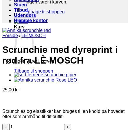
Ingen varer i kurven.
Stuen
Tilbud
Tilbage til shoppen
Udendørs
Hjemme kontor
Kurv
Forside
/
LÈ MOSCH
Scrunchie med dyreprint i
rød fra LÈ MOSCH
Ingen varer i kurven.
Tilbage til shoppen
25,00
kr
Scrunchies og elastikker kan bruges til en knold på hovedet
eller som armbånd til dit outfit.
Scrunchie