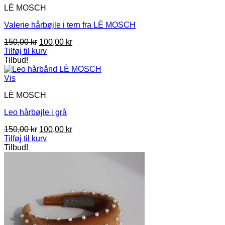
LÈ MOSCH
Valerie hårbøjle i tern fra LÈ MOSCH
Den
Den
150,00
kr
100,00
kr
oprindelige
aktuelle
Tilføj til kurv
pris
pris
Tilbud!
var:
er:
150,00 kr.
100,00 kr.
Vis
LÈ MOSCH
Leo hårbøjle i grå
Den
Den
150,00
kr
100,00
kr
oprindelige
aktuelle
Tilføj til kurv
pris
pris
Tilbud!
var:
er:
150,00 kr.
100,00 kr.