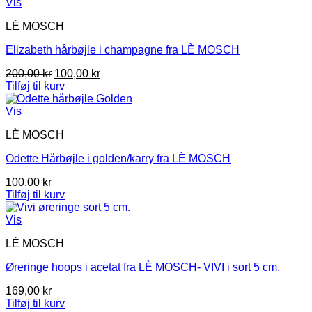
Vis
LÈ MOSCH
Elizabeth hårbøjle i champagne fra LÈ MOSCH
Den
Den
200,00
kr
100,00
kr
oprindelige
aktuelle
Tilføj til kurv
pris
pris
var:
er:
Vis
200,00 kr.
100,00 kr.
LÈ MOSCH
Odette Hårbøjle i golden/karry fra LÈ MOSCH
100,00
kr
Tilføj til kurv
Vis
LÈ MOSCH
Øreringe hoops i acetat fra LÈ MOSCH- VIVI i sort 5 cm.
169,00
kr
Tilføj til kurv