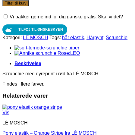
med
Tilføj til kurv
dyreprint
i
Vi pakker gerne ind for dig ganske gratis. Skal vi det?
rød
fra
LÈ
TILFØJ TIL ØNSKESKYEN
MOSCH
Kategori:
LÈ MOSCH
Tags:
hår elastik
,
Hårpynt
,
Scrunchie
antal
Beskrivelse
Scrunchie med dyreprint i rød fra LÈ MOSCH
Findes i flere farver.
Relaterede varer
Vis
LÈ MOSCH
Pony elastik – Orange Stripe fra LÈ MOSCH