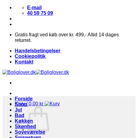
Fortsæt
E-mail
til
40 59 75 09
indhold
Gratis fragt ved køb over kr. 499,- Altid 14 dages
returret.
Handelsbetingelser
Cookiepolitik
Kontakt
Forside
Kurv /
0,00
kr
Shop
Jul
Bad
Køkken
Skønhed
Soveværelse
Spisestuen