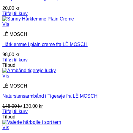
20,00
kr
Tilføj til kurv
Vis
LÈ MOSCH
Hårklemme i plain creme fra LÈ MOSCH
98,00
kr
Tilføj til kurv
Tilbud!
Vis
LÈ MOSCH
Naturstensarmbånd i Tigerøje fra LÈ MOSCH
Den
Den
145,00
kr
130,00
kr
oprindelige
aktuelle
Tilføj til kurv
pris
pris
Tilbud!
var:
er:
145,00 kr.
130,00 kr.
Vis