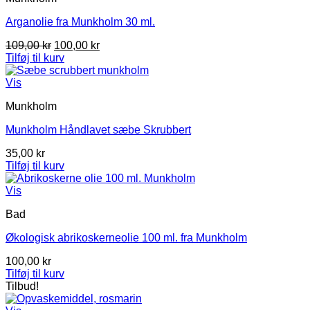
Arganolie fra Munkholm 30 ml.
Den
Den
109,00
kr
100,00
kr
oprindelige
aktuelle
Tilføj til kurv
pris
pris
var:
er:
Vis
109,00 kr.
100,00 kr.
Munkholm
Munkholm Håndlavet sæbe Skrubbert
35,00
kr
Tilføj til kurv
Vis
Bad
Økologisk abrikoskerneolie 100 ml. fra Munkholm
100,00
kr
Tilføj til kurv
Tilbud!