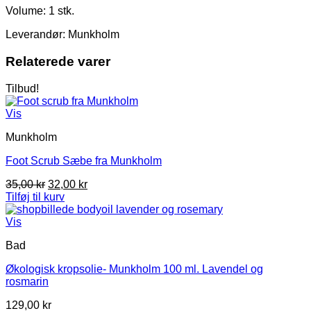
Volume: 1 stk.
Leverandør: Munkholm
Relaterede varer
Tilbud!
Vis
Munkholm
Foot Scrub Sæbe fra Munkholm
Den
Den
35,00
kr
32,00
kr
oprindelige
aktuelle
Tilføj til kurv
pris
pris
var:
er:
Vis
35,00 kr.
32,00 kr.
Bad
Økologisk kropsolie- Munkholm 100 ml. Lavendel og
rosmarin
129,00
kr