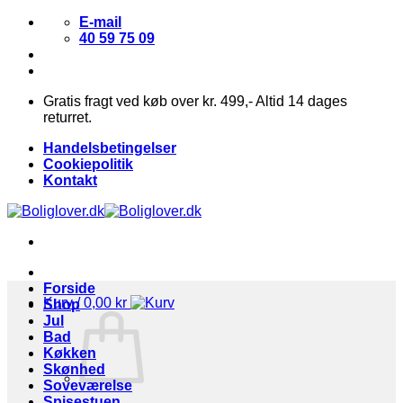
Fortsæt
E-mail
til
40 59 75 09
indhold
Gratis fragt ved køb over kr. 499,- Altid 14 dages
returret.
Handelsbetingelser
Cookiepolitik
Kontakt
Forside
Kurv /
0,00
kr
Shop
Jul
Bad
Køkken
Skønhed
Soveværelse
Spisestuen