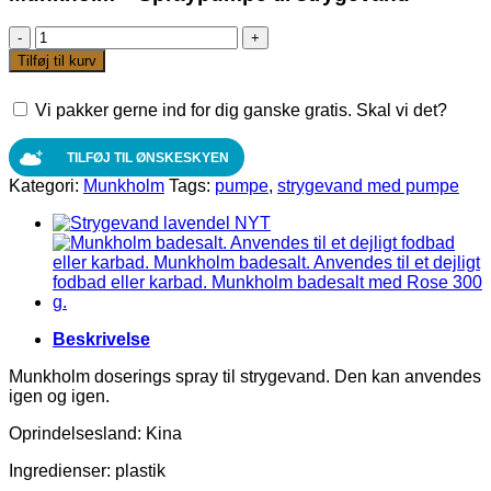
Munkholm
-
Tilføj til kurv
Spraypumpe
til
Vi pakker gerne ind for dig ganske gratis. Skal vi det?
strygevand
antal
TILFØJ TIL ØNSKESKYEN
Kategori:
Munkholm
Tags:
pumpe
,
strygevand med pumpe
Beskrivelse
Munkholm doserings spray til strygevand. Den kan anvendes
igen og igen.
Oprindelsesland: Kina
Ingredienser: plastik