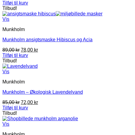
Tilføj til kurv
Tilbud!
Vis
Munkholm
Munkholm ansigtsmaske Hibiscus og Acia
Den
Den
89,00
kr
78,00
kr
oprindelige
aktuelle
Tilføj til kurv
pris
pris
Tilbud!
var:
er:
89,00 kr.
78,00 kr.
Vis
Munkholm
Munkholm – Økologisk Lavendelvand
Den
Den
85,00
kr
72,00
kr
oprindelige
aktuelle
Tilføj til kurv
pris
pris
Tilbud!
var:
er:
85,00 kr.
72,00 kr.
Vis
Munkholm