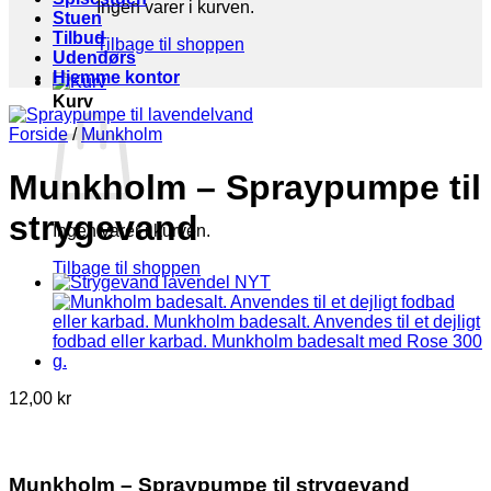
Ingen varer i kurven.
Stuen
Tilbud
Tilbage til shoppen
Udendørs
Hjemme kontor
Kurv
Forside
/
Munkholm
Munkholm – Spraypumpe til
strygevand
Ingen varer i kurven.
Tilbage til shoppen
12,00
kr
Munkholm – Spraypumpe til strygevand