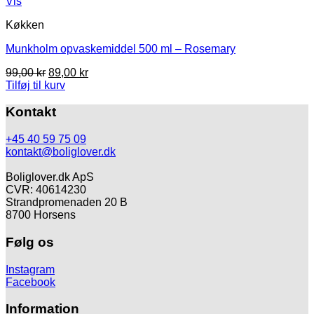
Vis
Køkken
Munkholm opvaskemiddel 500 ml – Rosemary
Den
Den
99,00
kr
89,00
kr
oprindelige
aktuelle
Tilføj til kurv
pris
pris
var:
er:
Kontakt
99,00 kr.
89,00 kr.
+45 40 59 75 09
kontakt@boliglover.dk
Boliglover.dk ApS
CVR: 40614230
Strandpromenaden 20 B
8700 Horsens
Følg os
Instagram
Facebook
Information