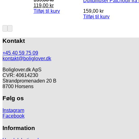
Duftdiffuser Patchouli 
Den
Den
119,00
kr
oprindelige
aktuelle
Tilføj til kurv
159,00
kr
pris
pris
Tilføj til kurv
var:
er:
139,00 kr.
119,00 kr.
Kontakt
+45 40 59 75 09
kontakt@boliglover.dk
Boliglover.dk ApS
CVR: 40614230
Strandpromenaden 20 B
8700 Horsens
Følg os
Instagram
Facebook
Information