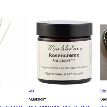
Vis
Vis
Munkholm
Ba