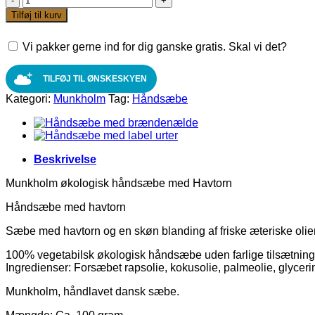
økologisk
Tilføj til kurv
håndsæbe
med
Vi pakker gerne ind for dig ganske gratis. Skal vi det?
Havtorn
antal
TILFØJ TIL ØNSKESKYEN
Kategori:
Munkholm
Tag:
Håndsæbe
Beskrivelse
Munkholm økologisk håndsæbe med Havtorn
Håndsæbe med havtorn
Sæbe med havtorn og en skøn blanding af friske æteriske olier
100% vegetabilsk økologisk håndsæbe uden farlige tilsætnings
Ingredienser: Forsæbet rapsolie, kokusolie, palmeolie, glyceri
Munkholm, håndlavet dansk sæbe.