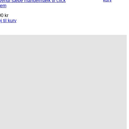
vendi sæbe mandelmælk til click
tem
00
kr
øj til kurv