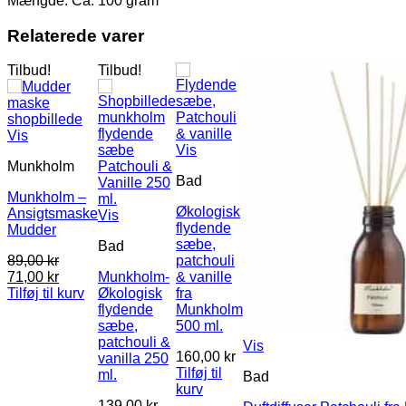
Mængde: Ca. 100 gram
Relaterede varer
Tilbud!
Tilbud!
Vis
Vis
Munkholm
Bad
Munkholm –
Økologisk
Ansigtsmaske
Vis
flydende
Mudder
sæbe,
Bad
89,00
kr
patchouli
Den
Den
71,00
kr
Munkholm-
& vanille
oprindelige
aktuelle
Tilføj til kurv
Økologisk
fra
pris
pris
flydende
Munkholm
var:
er:
sæbe,
500 ml.
89,00 kr.
71,00 kr.
patchouli &
Vis
160,00
kr
vanilla 250
Tilføj til
ml.
Bad
kurv
139,00
kr