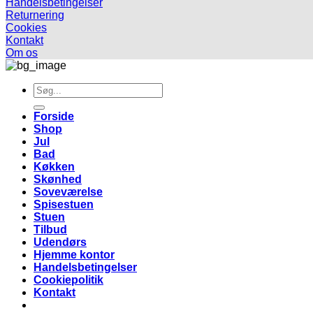
Handelsbetingelser
Returnering
Cookies
Kontakt
Om os
Søg
efter:
Forside
Shop
Jul
Bad
Køkken
Skønhed
Soveværelse
Spisestuen
Stuen
Tilbud
Udendørs
Hjemme kontor
Handelsbetingelser
Cookiepolitik
Kontakt