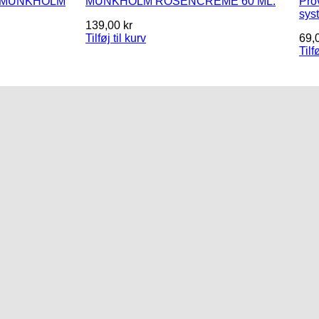
fra MUNKHOLM
MUNKHOLM ROSENCREME 60 ML.
Pro
sys
139,00
kr
Tilføj til kurv
69,
Tilf