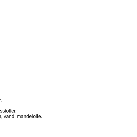
.
stoffer.
n, vand, mandelolie.