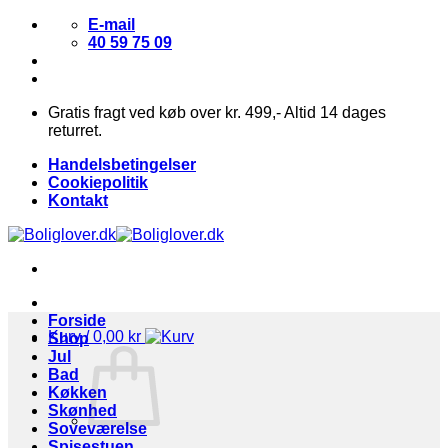
Fortsæt
E-mail
til
40 59 75 09
indhold
Gratis fragt ved køb over kr. 499,- Altid 14 dages
returret.
Handelsbetingelser
Cookiepolitik
Kontakt
Forside
Kurv /
0,00
kr
Shop
Jul
Bad
Køkken
Skønhed
Soveværelse
Spisestuen