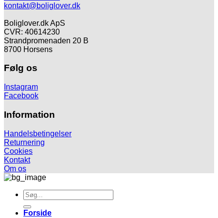
kontakt@boliglover.dk
Boliglover.dk ApS
CVR: 40614230
Strandpromenaden 20 B
8700 Horsens
Følg os
Instagram
Facebook
Information
Handelsbetingelser
Returnering
Cookies
Kontakt
Om os
Søg
efter:
Forside