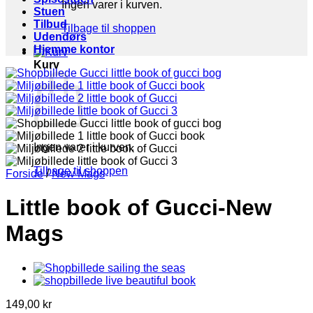
Ingen varer i kurven.
Stuen
Tilbud
Tilbage til shoppen
Udendørs
Hjemme kontor
Kurv
Ingen varer i kurven.
Tilbage til shoppen
Forside
/
New Mags
Little book of Gucci-New
Mags
149,00
kr