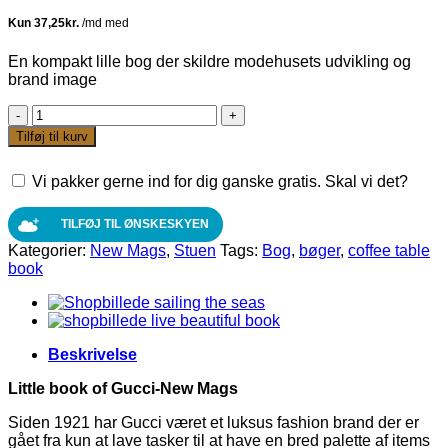
En kompakt lille bog der skildre modehusets udvikling og
brand image
Little
book
Tilføj til kurv
of
Gucci-
Vi pakker gerne ind for dig ganske gratis. Skal vi det?
New
Mags
antal
TILFØJ TIL ØNSKESKYEN
Kategorier:
New Mags
,
Stuen
Tags:
Bog
,
bøger
,
coffee table
book
Beskrivelse
Little book of Gucci-New Mags
Siden 1921 har Gucci været et luksus fashion brand der er
gået fra kun at lave tasker til at have en bred palette af items