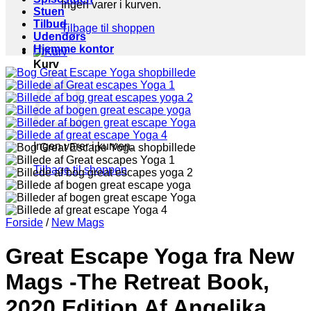
Ingen varer i kurven.
Stuen
Tilbud
Tilbage til shoppen
Udendørs
Hjemme kontor
Kurv
Ingen varer i kurven.
Tilbage til shoppen
Forside
/
New Mags
Great Escape Yoga fra New
Mags -The Retreat Book,
2020 Edition Af Angelika