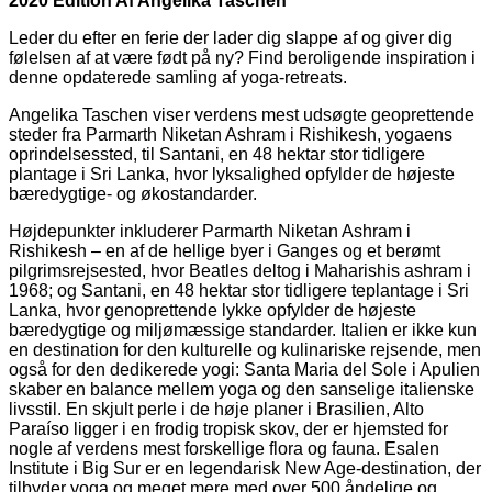
2020 Edition Af Angelika Taschen
Leder du efter en ferie der lader dig slappe af og giver dig
følelsen af at være født på ny? Find beroligende inspiration i
denne opdaterede samling af yoga-retreats.
Angelika Taschen viser verdens mest udsøgte geoprettende
steder fra Parmarth Niketan Ashram i Rishikesh, yogaens
oprindelsessted, til Santani, en 48 hektar stor tidligere
plantage i Sri Lanka, hvor lyksalighed opfylder de højeste
bæredygtige- og økostandarder.
Højdepunkter inkluderer Parmarth Niketan Ashram i
Rishikesh – en af de hellige byer i Ganges og et berømt
pilgrimsrejsested, hvor Beatles deltog i Maharishis ashram i
1968; og Santani, en 48 hektar stor tidligere teplantage i Sri
Lanka, hvor genoprettende lykke opfylder de højeste
bæredygtige og miljømæssige standarder. Italien er ikke kun
en destination for den kulturelle og kulinariske rejsende, men
også for den dedikerede yogi: Santa Maria del Sole i Apulien
skaber en balance mellem yoga og den sanselige italienske
livsstil. En skjult perle i de høje planer i Brasilien, Alto
Paraíso ligger i en frodig tropisk skov, der er hjemsted for
nogle af verdens mest forskellige flora og fauna. Esalen
Institute i Big Sur er en legendarisk New Age-destination, der
tilbyder yoga og meget mere med over 500 åndelige og