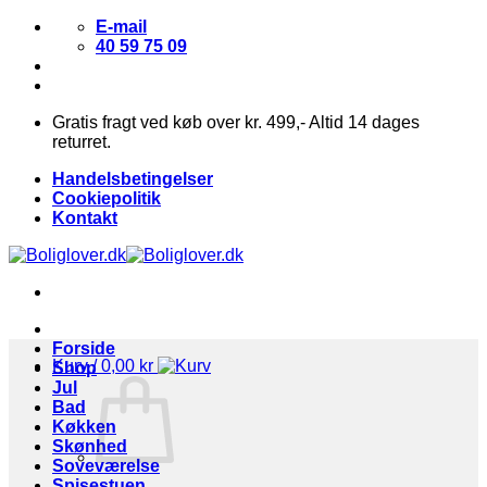
Fortsæt
E-mail
til
40 59 75 09
indhold
Gratis fragt ved køb over kr. 499,- Altid 14 dages
returret.
Handelsbetingelser
Cookiepolitik
Kontakt
Forside
Kurv /
0,00
kr
Shop
Jul
Bad
Køkken
Skønhed
Soveværelse
Spisestuen