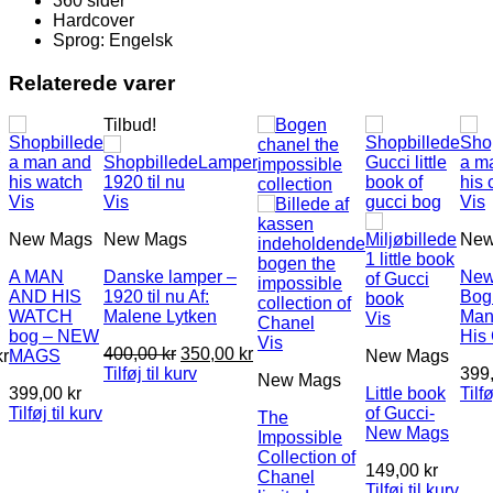
360 sider
Hardcover
Sprog: Engelsk
Relaterede varer
Tilbud!
Vis
Vis
Vis
New Mags
New Mags
New
A MAN
Danske lamper –
New
AND HIS
1920 til nu Af:
Bog
WATCH
Malene Lytken
Man
k
Vis
bog – NEW
His
Vis
Den
Den
400,00
kr
350,00
kr
kr
MAGS
New Mags
oprindelige
aktuelle
Tilføj til kurv
399
New Mags
pris
pris
399,00
kr
Little book
Tilfø
var:
er:
Tilføj til kurv
of Gucci-
The
400,00 kr.
350,00 kr.
New Mags
Impossible
Collection of
149,00
kr
Chanel
Tilføj til kurv