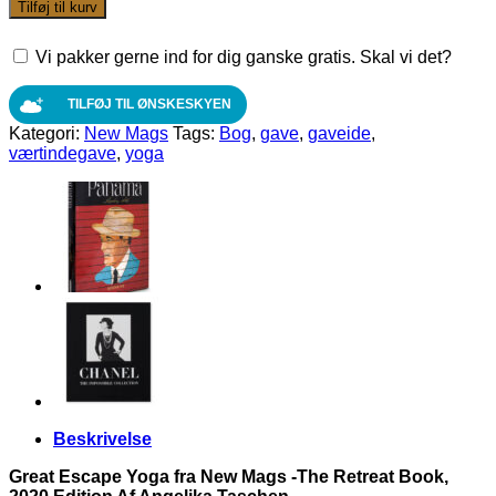
Escape
Tilføj til kurv
Yoga
fra
Vi pakker gerne ind for dig ganske gratis. Skal vi det?
New
Mags
-
TILFØJ TIL ØNSKESKYEN
The
Kategori:
New Mags
Tags:
Bog
,
gave
,
gaveide
,
Retreat
værtindegave
,
yoga
Book,
2020
Edition
Af
Angelika
Taschen
antal
Beskrivelse
Great Escape Yoga fra New Mags -The Retreat Book,