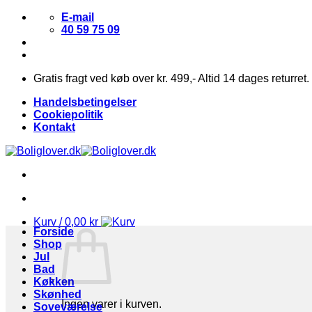
Fortsæt
E-mail
til
40 59 75 09
indhold
Gratis fragt ved køb over kr. 499,- Altid 14 dages returret.
Handelsbetingelser
Cookiepolitik
Kontakt
Kurv /
0,00
kr
Forside
Shop
Jul
Bad
Køkken
Skønhed
Ingen varer i kurven.
Soveværelse