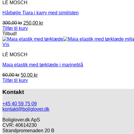
LÈ MOSCH
Hårbøjle Tiara i karry med similisten
Den
Den
300,00
kr
250,00
kr
oprindelige
aktuelle
Tilføj til kurv
pris
pris
Tilbud!
var:
er:
300,00 kr.
250,00 kr.
Vis
LÈ MOSCH
Maja elastik med tørklæde i marineblå
Den
Den
60,00
kr
50,00
kr
oprindelige
aktuelle
Tilføj til kurv
pris
pris
var:
er:
Kontakt
60,00 kr.
50,00 kr.
+45 40 59 75 09
kontakt@boliglover.dk
Boliglover.dk ApS
CVR: 40614230
Strandpromenaden 20 B