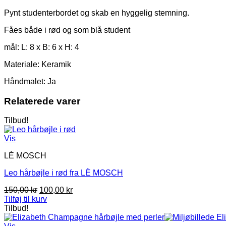
Pynt studenterbordet og skab en hyggelig stemning.
Fåes både i rød og som blå student
mål: L: 8 x B: 6 x H: 4
Materiale: Keramik
Håndmalet: Ja
Relaterede varer
Tilbud!
Vis
LÈ MOSCH
Leo hårbøjle i rød fra LÈ MOSCH
Den
Den
150,00
kr
100,00
kr
oprindelige
aktuelle
Tilføj til kurv
pris
pris
Tilbud!
var:
er:
150,00 kr.
100,00 kr.