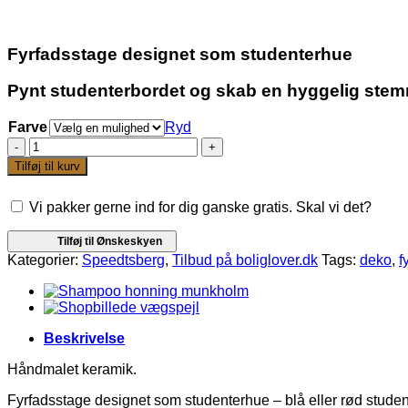
pris
pris
var:
er:
59,00 kr.
50,00 kr.
Fyrfadsstage designet som studenterhue
Pynt studenterbordet og skab en hyggelig stem
Farve
Ryd
Fyrfadsstage
studenterhue
Tilføj til kurv
8x6x4cm
keramik
Vi pakker gerne ind for dig ganske gratis. Skal vi det?
antal
Tilføj til Ønskeskyen
Kategorier:
Speedtsberg
,
Tilbud på boliglover.dk
Tags:
deko
,
f
Beskrivelse
Håndmalet keramik.
Fyrfadsstage designet som studenterhue – blå eller rød studen