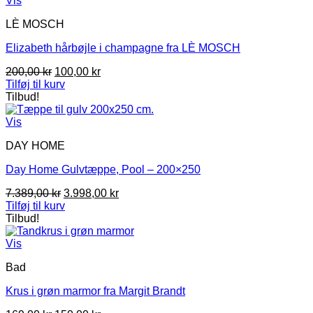
Vis
LÈ MOSCH
Elizabeth hårbøjle i champagne fra LÈ MOSCH
Den
Den
200,00
kr
100,00
kr
oprindelige
aktuelle
Tilføj til kurv
pris
pris
Tilbud!
var:
er:
200,00 kr.
100,00 kr.
Vis
DAY HOME
Day Home Gulvtæppe, Pool – 200×250
Den
Den
7.389,00
kr
3.998,00
kr
oprindelige
aktuelle
Tilføj til kurv
pris
pris
Tilbud!
var:
er:
7.389,00 kr.
3.998,00 kr.
Vis
Bad
Krus i grøn marmor fra Margit Brandt