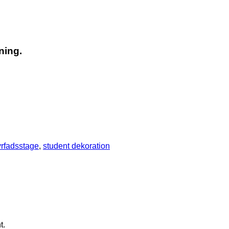
ning.
yrfadsstage
,
student dekoration
t.