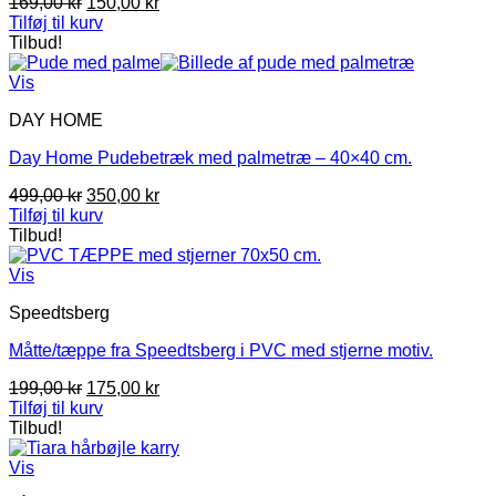
Den
Den
169,00
kr
150,00
kr
oprindelige
aktuelle
Tilføj til kurv
pris
pris
Tilbud!
var:
er:
169,00 kr.
150,00 kr.
Vis
DAY HOME
Day Home Pudebetræk med palmetræ – 40×40 cm.
Den
Den
499,00
kr
350,00
kr
oprindelige
aktuelle
Tilføj til kurv
pris
pris
Tilbud!
var:
er:
499,00 kr.
350,00 kr.
Vis
Speedtsberg
Måtte/tæppe fra Speedtsberg i PVC med stjerne motiv.
Den
Den
199,00
kr
175,00
kr
oprindelige
aktuelle
Tilføj til kurv
pris
pris
Tilbud!
var:
er:
199,00 kr.
175,00 kr.
Vis