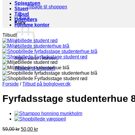
Spisestuen
Tilbage til shoppen
Stuen
Tilbud
Udendørs
Kurv
Hjemme kontor
Tilbud!
Ingen varer i kurven.
Tilbage til shoppen
Forside
/
Tilbud på boliglover.dk
Fyrfadsstage studenterhue 
Den
Den
59,00
kr
50,00
kr
oprindelige
aktuelle