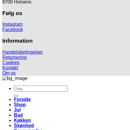
8700 Horsens
Følg os
Instagram
Facebook
Information
Handelsbetingelser
Returnering
Cookies
Kontakt
Om os
Søg
efter:
Forside
Shop
Jul
Bad
Køkken
Skønhed