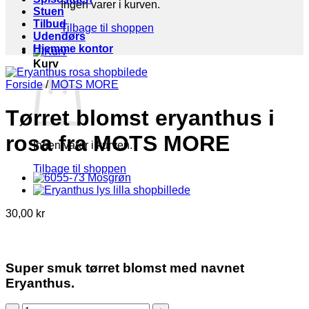
Ingen varer i kurven.
Stuen
Tilbud
Tilbage til shoppen
Udendørs
Hjemme kontor
Kurv
Forside
/
MOTS MORE
Tørret blomst eryanthus i
rosa fra MOTS MORE
Ingen varer i kurven.
Tilbage til shoppen
30,00
kr
Super smuk tørret blomst med navnet
Eryanthus.
Tørret