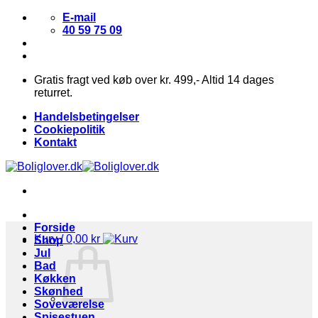
Fortsæt
E-mail
til
40 59 75 09
indhold
Gratis fragt ved køb over kr. 499,- Altid 14 dages
returret.
Handelsbetingelser
Cookiepolitik
Kontakt
Forside
Kurv /
0,00
kr
Shop
Jul
Bad
Køkken
Skønhed
Soveværelse
Spisestuen