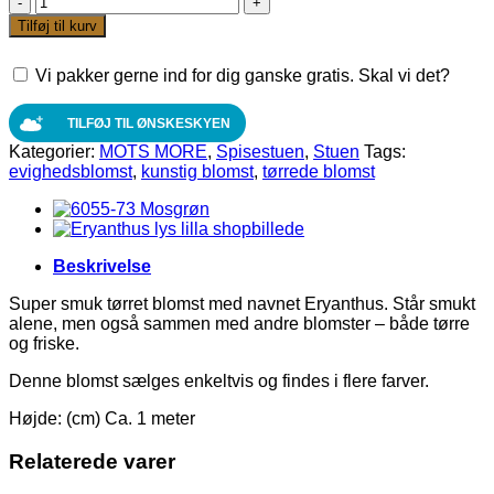
blomst
Tilføj til kurv
eryanthus
i
Vi pakker gerne ind for dig ganske gratis. Skal vi det?
rosa
fra
MOTS
TILFØJ TIL ØNSKESKYEN
MORE
Kategorier:
MOTS MORE
,
Spisestuen
,
Stuen
Tags:
antal
evighedsblomst
,
kunstig blomst
,
tørrede blomst
Beskrivelse
Super smuk tørret blomst med navnet Eryanthus. Står smukt
alene, men også sammen med andre blomster – både tørre
og friske.
Denne blomst sælges enkeltvis og findes i flere farver.
Højde: (cm) Ca. 1 meter
Relaterede varer