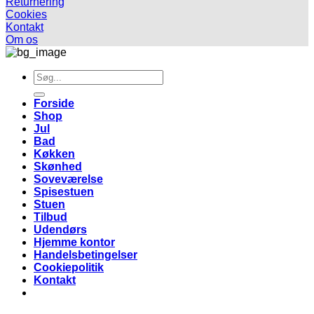
Returnering
Cookies
Kontakt
Om os
Søg
efter:
Forside
Shop
Jul
Bad
Køkken
Skønhed
Soveværelse
Spisestuen
Stuen
Tilbud
Udendørs
Hjemme kontor
Handelsbetingelser
Cookiepolitik
Kontakt