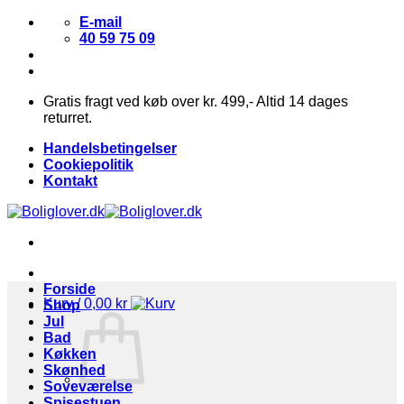
Fortsæt
E-mail
til
40 59 75 09
indhold
Gratis fragt ved køb over kr. 499,- Altid 14 dages
returret.
Handelsbetingelser
Cookiepolitik
Kontakt
Forside
Kurv /
0,00
kr
Shop
Jul
Bad
Køkken
Skønhed
Soveværelse
Spisestuen