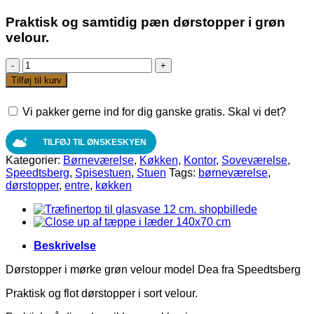
Praktisk og samtidig pæn dørstopper i grøn
velour.
Dørstopper
i
Tilføj til kurv
mørkegrøn
velour
Vi pakker gerne ind for dig ganske gratis. Skal vi det?
model
Dea
fra
TILFØJ TIL ØNSKESKYEN
Speedtsberg
Kategorier:
Børneværelse
,
Køkken
,
Kontor
,
Soveværelse
,
antal
Speedtsberg
,
Spisestuen
,
Stuen
Tags:
børneværelse
,
dørstopper
,
entre
,
køkken
Beskrivelse
Dørstopper i mørke grøn velour model Dea fra Speedtsberg
Praktisk og flot dørstopper i sort velour.