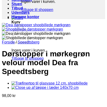
Ingen varer i kurven.
Stuen
Tilbud
Tilbage til shoppen
Udendørs
Hjemme kontor
Kurv
Forside
/
Speedtsberg
Ingen varer i kurven.
Dørstopper i mørkegrøn
Tilbage til shoppen
velour model Dea fra
Speedtsberg
98,00
kr