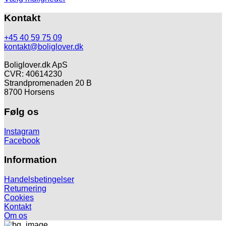
Dette
til
vare
70,00 kr
Kontakt
har
flere
+45 40 59 75 09
varianter.
kontakt@boliglover.dk
Mulighederne
kan
Boliglover.dk ApS
vælges
CVR: 40614230
på
Strandpromenaden 20 B
varesiden
8700 Horsens
Følg os
Instagram
Facebook
Information
Handelsbetingelser
Returnering
Cookies
Kontakt
Om os