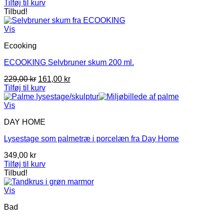
oprindelige
aktuelle
Tilføj til kurv
pris
pris
Tilbud!
var:
er:
99,00 kr.
95,00 kr.
Vis
Ecooking
ECOOKING Selvbruner skum 200 ml.
Den
Den
229,00
kr
161,00
kr
oprindelige
aktuelle
Tilføj til kurv
pris
pris
var:
er:
Vis
229,00 kr.
161,00 kr.
DAY HOME
Lysestage som palmetræ i porcelæn fra Day Home
349,00
kr
Tilføj til kurv
Tilbud!
Vis
Bad