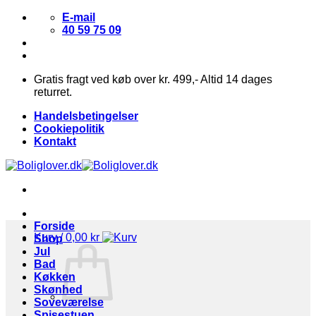
Fortsæt
E-mail
til
40 59 75 09
indhold
Gratis fragt ved køb over kr. 499,- Altid 14 dages
returret.
Handelsbetingelser
Cookiepolitik
Kontakt
Forside
Kurv /
0,00
kr
Shop
Jul
Bad
Køkken
Skønhed
Soveværelse
Spisestuen