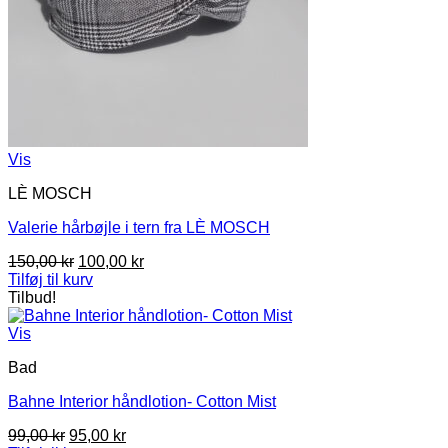
Vis
LÈ MOSCH
Valerie hårbøjle i tern fra LÈ MOSCH
Den
Den
150,00
kr
100,00
kr
oprindelige
aktuelle
Tilføj til kurv
pris
pris
Tilbud!
var:
er:
150,00 kr.
100,00 kr.
Vis
Bad
Bahne Interior håndlotion- Cotton Mist
Den
Den
99,00
kr
95,00
kr