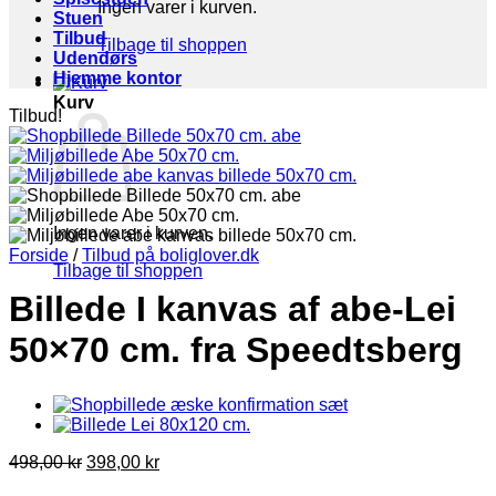
Ingen varer i kurven.
Stuen
Tilbud
Tilbage til shoppen
Udendørs
Hjemme kontor
Kurv
Tilbud!
Ingen varer i kurven.
Forside
/
Tilbud på boliglover.dk
Tilbage til shoppen
Billede I kanvas af abe-Lei
50×70 cm. fra Speedtsberg
Den
Den
498,00
kr
398,00
kr
oprindelige
aktuelle