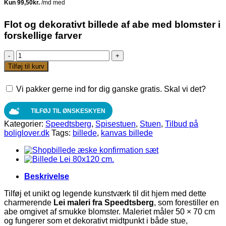
pris
pris
var:
er:
498,00 kr.
398,00 kr.
Flot og dekorativt billede af abe med blomster i
forskellige farver
Billede
I
Tilføj til kurv
kanvas
af
Vi pakker gerne ind for dig ganske gratis. Skal vi det?
abe-
Lei
50x70
TILFØJ TIL ØNSKESKYEN
cm.
Kategorier:
Speedtsberg
,
Spisestuen
,
Stuen
,
Tilbud på
fra
boliglover.dk
Tags:
billede
,
kanvas billede
Speedtsberg
antal
Beskrivelse
Tilføj et unikt og legende kunstværk til dit hjem med dette
charmerende
Lei maleri fra Speedtsberg
, som forestiller en
abe omgivet af smukke blomster. Maleriet måler 50 × 70 cm
og fungerer som et dekorativt midtpunkt i både stue,