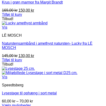
Krus i grøn marmor fra Margit Brandt
Den
Den
169,00
kr
150,00
kr
oprindelige
aktuelle
Tilføj til kurv
pris
pris
Tilbud!
var:
er:
169,00 kr.
150,00 kr.
Vis
LÈ MOSCH
Naturstensarmbånd i amethyst natursten- Lucky fra LÈ
MOSCH
Den
Den
145,00
kr
130,00
kr
oprindelige
aktuelle
Tilføj til kurv
pris
pris
Tilbud!
var:
er:
145,00 kr.
130,00 kr.
Vis
Speedtsberg
Lysestage til ophæng i sort metal
Prisinterval:
60,00
kr
–
70,00
kr
60,00 kr
Vælg muligheder