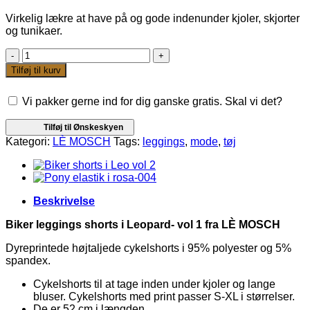
Virkelig lækre at have på og gode indenunder kjoler, skjorter
og tunikaer.
Biker
leggings
Tilføj til kurv
shorts
i
Vi pakker gerne ind for dig ganske gratis. Skal vi det?
Leopard-
vol
1
Tilføj til Ønskeskyen
fra
Kategori:
LÈ MOSCH
Tags:
leggings
,
mode
,
tøj
LÈ
MOSCH
antal
Beskrivelse
Biker leggings shorts i Leopard- vol 1 fra LÈ MOSCH
Dyreprintede højtaljede cykelshorts i 95% polyester og 5%
spandex.
Cykelshorts til at tage inden under kjoler og lange
bluser. Cykelshorts med print passer S-XL i størrelser.
De er 52 cm i længden