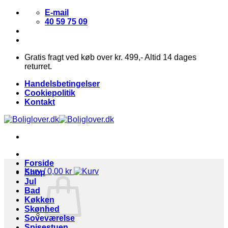
Fortsæt
E-mail
til
40 59 75 09
indhold
Gratis fragt ved køb over kr. 499,- Altid 14 dages
returret.
Handelsbetingelser
Cookiepolitik
Kontakt
Forside
Kurv /
0,00
kr
Shop
Jul
Bad
Køkken
Skønhed
Soveværelse
Spisestuen