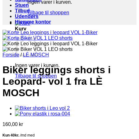
Ingen varer i kurven.
Stuen
Tilbud
Tilbage til shoppen
Udendørs
Hjemme kontor
Kurv
Forside
/
LÈ MOSCH
Ingen varer i kurven.
Biker leggings shorts i
Tilbage til shoppen
Leopard- vol 1 fra LÈ
MOSCH
160,00
kr