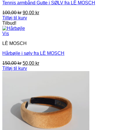
Tennis armbånd Gutte i SØLV fra LÈ MOSCH
Den
Den
100,00
kr
90,00
kr
oprindelige
aktuelle
Tilføj til kurv
pris
pris
Tilbud!
var:
er:
100,00 kr.
90,00 kr.
Vis
LÈ MOSCH
Hårbøjle i sølv fra LÈ MOSCH
Den
Den
150,00
kr
50,00
kr
oprindelige
aktuelle
Tilføj til kurv
pris
pris
var:
er:
150,00 kr.
50,00 kr.