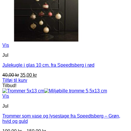
Vis
Jul
Julekugle i glas 10 cm. fra Speedtsberg i rød
Den
Den
40,00
kr
35,00
kr
oprindelige
aktuelle
Tilføj til kurv
pris
pris
Tilbud!
var:
er:
40,00 kr.
35,00 kr.
Vis
Jul
Trommer som vase og lysestage fra Speedtsberg – Grøn,
hvid og guld
Prisinterval: