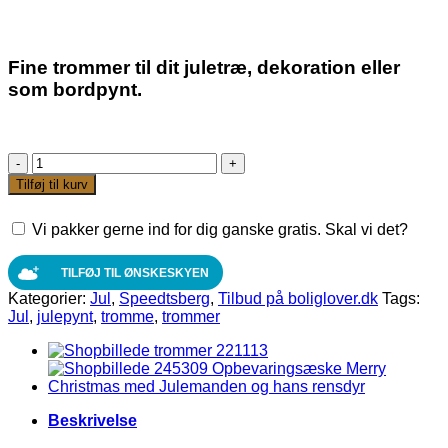
oprindelige
aktuelle
pris
pris
var:
er:
150,00 kr.
100,00 kr.
Fine trommer til dit juletræ, dekoration eller
som bordpynt.
SPEEDTSBERG
TROMMER
Tilføj til kurv
TIL
OPHÆNG
Vi pakker gerne ind for dig ganske gratis. Skal vi det?
D4X3
CM.
3
TILFØJ TIL ØNSKESKYEN
ASS
Kategorier:
Jul
,
Speedtsberg
,
Tilbud på boliglover.dk
Tags:
antal
Jul
,
julepynt
,
tromme
,
trommer
Beskrivelse