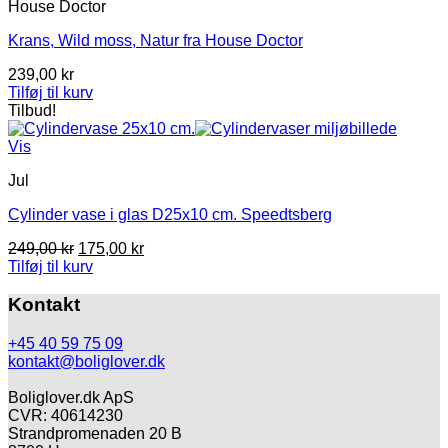
House Doctor
Krans, Wild moss, Natur fra House Doctor
239,00
kr
Tilføj til kurv
Tilbud!
Vis
Jul
Cylinder vase i glas D25x10 cm. Speedtsberg
Den
Den
249,00
kr
175,00
kr
oprindelige
aktuelle
Tilføj til kurv
pris
pris
var:
er:
Kontakt
249,00 kr.
175,00 kr.
+45 40 59 75 09
kontakt@boliglover.dk
Boliglover.dk ApS
CVR: 40614230
Strandpromenaden 20 B