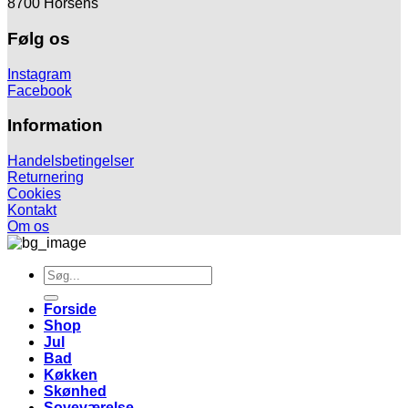
8700 Horsens
Følg os
Instagram
Facebook
Information
Handelsbetingelser
Returnering
Cookies
Kontakt
Om os
Søg
efter:
Forside
Shop
Jul
Bad
Køkken
Skønhed
Soveværelse