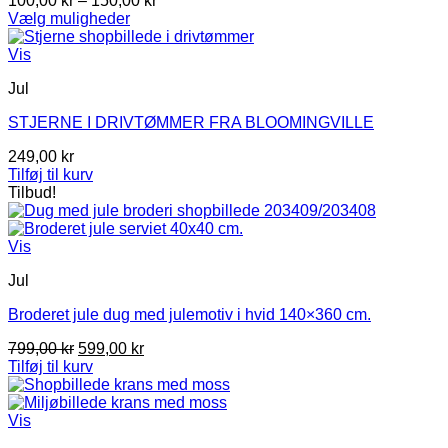
100,00
kr
–
150,00
kr
100,00 kr
Vælg muligheder
Dette
til
vare
150,00 kr
Vis
har
Jul
flere
varianter.
STJERNE I DRIVTØMMER FRA BLOOMINGVILLE
Mulighederne
kan
249,00
kr
vælges
Tilføj til kurv
på
Tilbud!
varesiden
Vis
Jul
Broderet jule dug med julemotiv i hvid 140×360 cm.
Den
Den
799,00
kr
599,00
kr
oprindelige
aktuelle
Tilføj til kurv
pris
pris
var:
er:
799,00 kr.
599,00 kr.
Vis