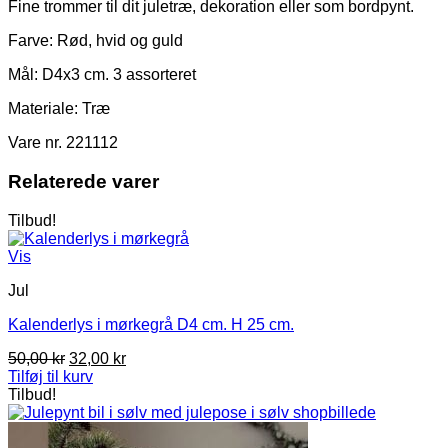
Fine trommer til dit juletræ, dekoration eller som bordpynt.
Farve: Rød, hvid og guld
Mål: D4x3 cm. 3 assorteret
Materiale: Træ
Vare nr. 221112
Relaterede varer
Tilbud!
Vis
Jul
Kalenderlys i mørkegrå D4 cm. H 25 cm.
Den
Den
50,00
kr
32,00
kr
oprindelige
aktuelle
Tilføj til kurv
pris
pris
Tilbud!
var:
er:
50,00 kr.
32,00 kr.