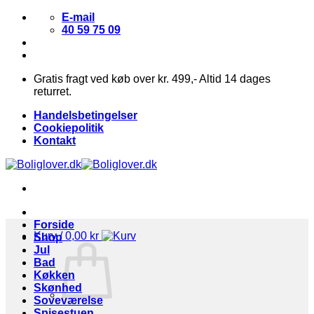
Fortsæt
E-mail
til
40 59 75 09
indhold
Gratis fragt ved køb over kr. 499,- Altid 14 dages
returret.
Handelsbetingelser
Cookiepolitik
Kontakt
Forside
Kurv /
0,00
kr
Shop
Jul
Bad
Køkken
Skønhed
Soveværelse
Spisestuen