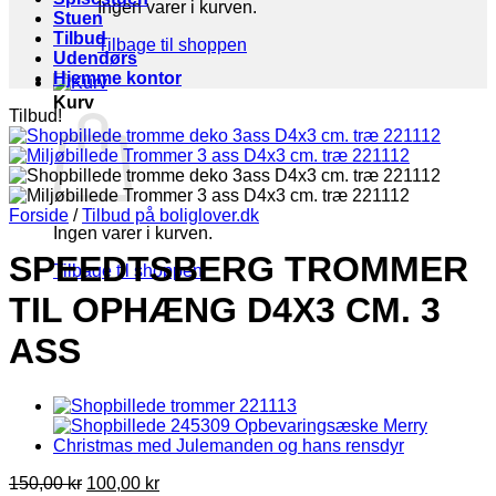
Ingen varer i kurven.
Stuen
Tilbud
Tilbage til shoppen
Udendørs
Hjemme kontor
Kurv
Tilbud!
Forside
/
Tilbud på boliglover.dk
Ingen varer i kurven.
SPEEDTSBERG TROMMER
Tilbage til shoppen
TIL OPHÆNG D4X3 CM. 3
ASS
Den
Den
150,00
kr
100,00
kr