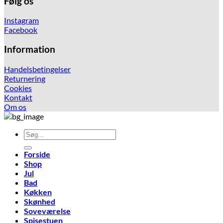
Følg os
Instagram
Facebook
Information
Handelsbetingelser
Returnering
Cookies
Kontakt
Om os
Søg
efter:
Forside
Shop
Jul
Bad
Køkken
Skønhed
Soveværelse
Spisestuen