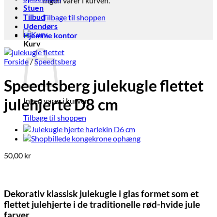
Ingen varer i kurven.
Stuen
Tilbud
Tilbage til shoppen
Udendørs
Hjemme kontor
Kurv
Forside
/
Speedtsberg
Speedtsberg julekugle flettet
julehjerte D8 cm
Ingen varer i kurven.
Tilbage til shoppen
50,00
kr
Dekorativ klassisk julekugle i glas formet som et
flettet julehjerte i de traditionelle rød-hvide jule
farver.