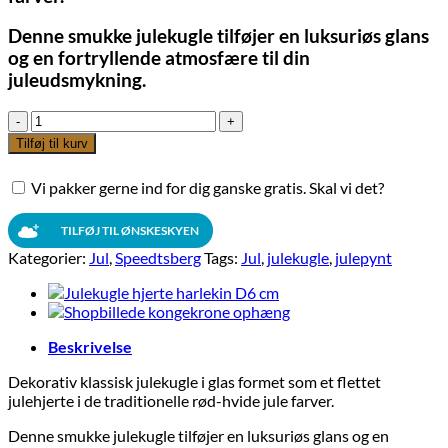
Denne smukke julekugle tilføjer en luksuriøs glans
og en fortryllende atmosfære til din
juleudsmykning.
Speedtsberg
julekugle
Tilføj til kurv
flettet
julehjerte
Vi pakker gerne ind for dig ganske gratis. Skal vi det?
D8
cm
antal
TILFØJ TIL ØNSKESKYEN
Kategorier:
Jul
,
Speedtsberg
Tags:
Jul
,
julekugle
,
julepynt
Beskrivelse
Dekorativ klassisk julekugle i glas formet som et flettet
julehjerte i de traditionelle rød-hvide jule farver.
Denne smukke julekugle tilføjer en luksuriøs glans og en