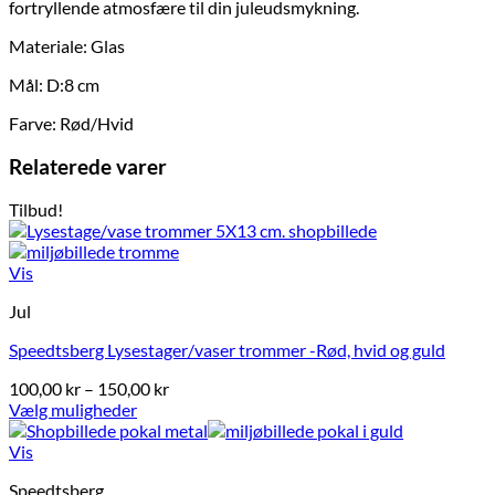
fortryllende atmosfære til din juleudsmykning.
Materiale: Glas
Mål: D:8 cm
Farve: Rød/Hvid
Relaterede varer
Tilbud!
Vis
Jul
Speedtsberg Lysestager/vaser trommer -Rød, hvid og guld
Prisinterval:
100,00
kr
–
150,00
kr
100,00 kr
Vælg muligheder
Dette
til
vare
150,00 kr
Vis
har
Speedtsberg
flere