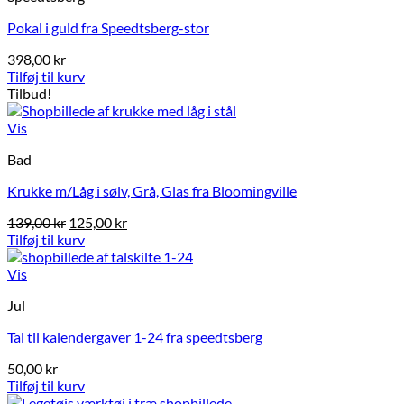
varianter.
Pokal i guld fra Speedtsberg-stor
Mulighederne
kan
398,00
kr
vælges
Tilføj til kurv
på
Tilbud!
varesiden
Vis
Bad
Krukke m/Låg i sølv, Grå, Glas fra Bloomingville
Den
Den
139,00
kr
125,00
kr
oprindelige
aktuelle
Tilføj til kurv
pris
pris
var:
er:
Vis
139,00 kr.
125,00 kr.
Jul
Tal til kalendergaver 1-24 fra speedtsberg
50,00
kr
Tilføj til kurv