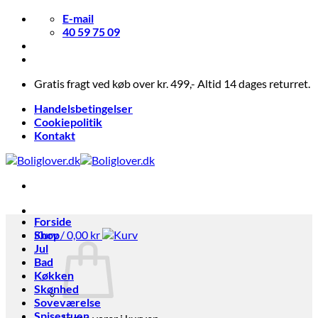
Fortsæt
E-mail
til
40 59 75 09
indhold
Gratis fragt ved køb over kr. 499,- Altid 14 dages returret.
Handelsbetingelser
Cookiepolitik
Kontakt
Forside
Kurv /
Shop
0,00
kr
Jul
Bad
Køkken
Skønhed
Soveværelse
Spisestuen