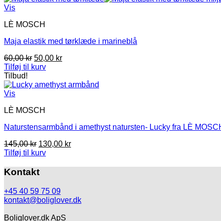
Vis
LÈ MOSCH
Maja elastik med tørklæde i marineblå
Den
Den
60,00
kr
50,00
kr
oprindelige
aktuelle
Tilføj til kurv
pris
pris
Tilbud!
var:
er:
60,00 kr.
50,00 kr.
Vis
LÈ MOSCH
Naturstensarmbånd i amethyst natursten- Lucky fra LÈ MOSC
Den
Den
145,00
kr
130,00
kr
oprindelige
aktuelle
Tilføj til kurv
pris
pris
var:
er:
Kontakt
145,00 kr.
130,00 kr.
+45 40 59 75 09
kontakt@boliglover.dk
Boliglover.dk ApS