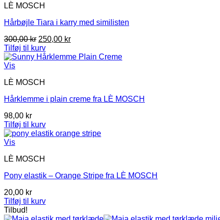
LÈ MOSCH
Hårbøjle Tiara i karry med similisten
Den
Den
300,00
kr
250,00
kr
oprindelige
aktuelle
Tilføj til kurv
pris
pris
var:
er:
Vis
300,00 kr.
250,00 kr.
LÈ MOSCH
Hårklemme i plain creme fra LÈ MOSCH
98,00
kr
Tilføj til kurv
Vis
LÈ MOSCH
Pony elastik – Orange Stripe fra LÈ MOSCH
20,00
kr
Tilføj til kurv
Tilbud!