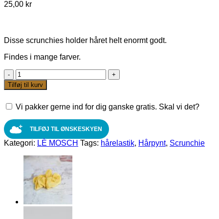
25,00
kr
Disse scrunchies holder håret helt enormt godt.
Findes i mange farver.
Silk
Plain
Tilføj til kurv
Karamel
scrunchie
Vi pakker gerne ind for dig ganske gratis. Skal vi det?
fra
LÈ
MOSCH
TILFØJ TIL ØNSKESKYEN
antal
Kategori:
LÈ MOSCH
Tags:
hårelastik
,
Hårpynt
,
Scrunchie