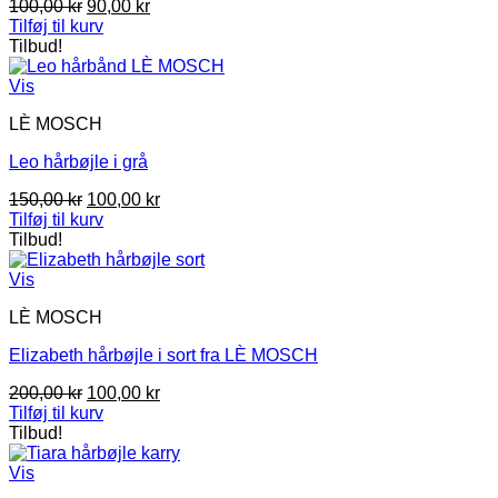
Den
Den
100,00
kr
90,00
kr
oprindelige
aktuelle
Tilføj til kurv
pris
pris
Tilbud!
var:
er:
100,00 kr.
90,00 kr.
Vis
LÈ MOSCH
Leo hårbøjle i grå
Den
Den
150,00
kr
100,00
kr
oprindelige
aktuelle
Tilføj til kurv
pris
pris
Tilbud!
var:
er:
150,00 kr.
100,00 kr.
Vis
LÈ MOSCH
Elizabeth hårbøjle i sort fra LÈ MOSCH
Den
Den
200,00
kr
100,00
kr
oprindelige
aktuelle
Tilføj til kurv
pris
pris
Tilbud!
var:
er:
200,00 kr.
100,00 kr.
Vis