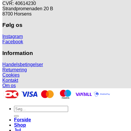
CVR: 40614230
Strandpromenaden 20 B
8700 Horsens
Følg os
Instagram
Facebook
Information
Handelsbetingelser
Returnering
Cookies
Kontakt
Om os
Søg
efter:
Forside
Shop
Jul