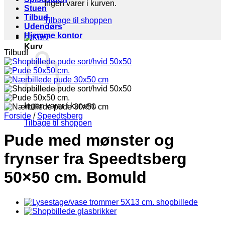
Ingen varer i kurven.
Stuen
Tilbud
Tilbage til shoppen
Udendørs
Hjemme kontor
Kurv
Tilbud!
Ingen varer i kurven.
Forside
/
Speedtsberg
Tilbage til shoppen
Pude med mønster og
frynser fra Speedtsberg
50×50 cm. Bomuld