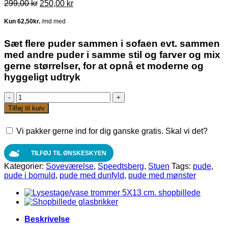
Den
Den
299,00
kr
250,00
kr
oprindelige
aktuelle
pris
pris
var:
er:
299,00 kr.
250,00 kr.
Sæt flere puder sammen i sofaen evt. sammen
med andre puder i samme stil og farver og mix
gerne størrelser, for at opnå et moderne og
hyggeligt udtryk
Pude
med
Tilføj til kurv
mønster
og
Vi pakker gerne ind for dig ganske gratis. Skal vi det?
frynser
fra
Speedtsberg
TILFØJ TIL ØNSKESKYEN
50x50
Kategorier:
Soveværelse
,
Speedtsberg
,
Stuen
Tags:
pude
,
cm.
pude i bomuld
,
pude med dunfyld
,
pude med mønster
Bomuld
antal
Beskrivelse