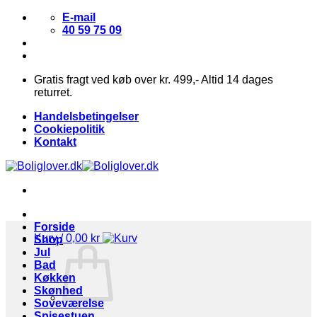
Fortsæt
E-mail
til
40 59 75 09
indhold
Gratis fragt ved køb over kr. 499,- Altid 14 dages
returret.
Handelsbetingelser
Cookiepolitik
Kontakt
Forside
Kurv /
0,00
kr
Shop
Jul
Bad
Køkken
Skønhed
Soveværelse
Spisestuen