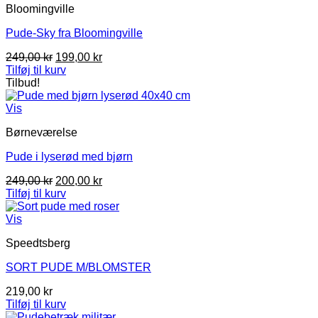
Bloomingville
Pude-Sky fra Bloomingville
Den
Den
249,00
kr
199,00
kr
oprindelige
aktuelle
Tilføj til kurv
pris
pris
Tilbud!
var:
er:
249,00 kr.
199,00 kr.
Vis
Børneværelse
Pude i lyserød med bjørn
Den
Den
249,00
kr
200,00
kr
oprindelige
aktuelle
Tilføj til kurv
pris
pris
var:
er:
Vis
249,00 kr.
200,00 kr.
Speedtsberg
SORT PUDE M/BLOMSTER
219,00
kr
Tilføj til kurv