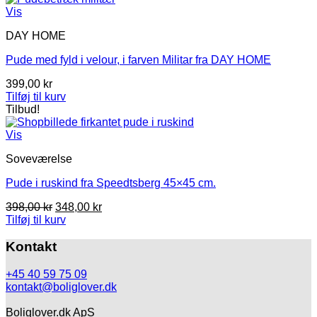
Vis
DAY HOME
Pude med fyld i velour, i farven Militar fra DAY HOME
399,00
kr
Tilføj til kurv
Tilbud!
Vis
Soveværelse
Pude i ruskind fra Speedtsberg 45×45 cm.
Den
Den
398,00
kr
348,00
kr
oprindelige
aktuelle
Tilføj til kurv
pris
pris
var:
er:
Kontakt
398,00 kr.
348,00 kr.
+45 40 59 75 09
kontakt@boliglover.dk
Boliglover.dk ApS