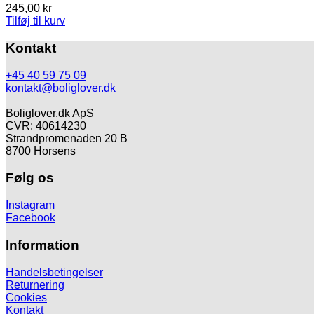
245,00
kr
vælges
Tilføj til kurv
på
varesiden
Kontakt
+45 40 59 75 09
kontakt@boliglover.dk
Boliglover.dk ApS
CVR: 40614230
Strandpromenaden 20 B
8700 Horsens
Følg os
Instagram
Facebook
Information
Handelsbetingelser
Returnering
Cookies
Kontakt