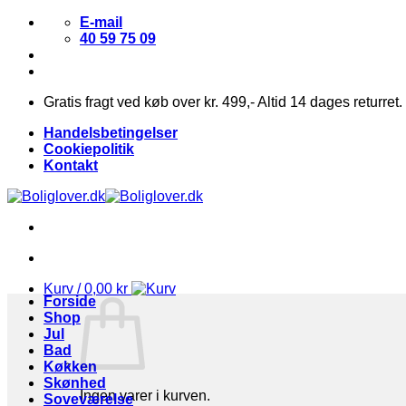
Fortsæt
E-mail
til
40 59 75 09
indhold
Gratis fragt ved køb over kr. 499,- Altid 14 dages returret.
Handelsbetingelser
Cookiepolitik
Kontakt
Kurv /
0,00
kr
Forside
Shop
Jul
Bad
Køkken
Skønhed
Ingen varer i kurven.
Soveværelse