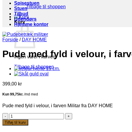
Spisestuen
Tilbage til shoppen
Stuen
Tilbud
Udendørs
Kurv
Hjemme kontor
Forside
/
DAY HOME
Pude med fyld i velour, i fa
Ingen varer i kurven.
Tilbage til shoppen
399,00
kr
Pude med fyld i velour, i farven Militar fra DAY HOME
Pude
med
Tilføj til kurv
fyld
i