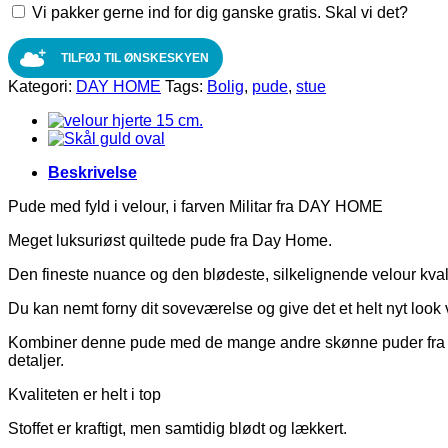
Vi pakker gerne ind for dig ganske gratis. Skal vi det?
velour,
i
farven
TILFØJ TIL ØNSKESKYEN
Militar
Kategori:
DAY HOME
Tags:
Bolig
,
pude
,
stue
fra
DAY
HOME
antal
Beskrivelse
Pude med fyld i velour, i farven Militar fra DAY HOME
Meget luksuriøst quiltede pude fra Day Home.
Den fineste nuance og den blødeste, silkelignende velour kvali
Du kan nemt forny dit soveværelse og give det et helt nyt look v
Kombiner denne pude med de mange andre skønne puder fra Day
detaljer.
Kvaliteten er helt i top
Stoffet er kraftigt, men samtidig blødt og lækkert.