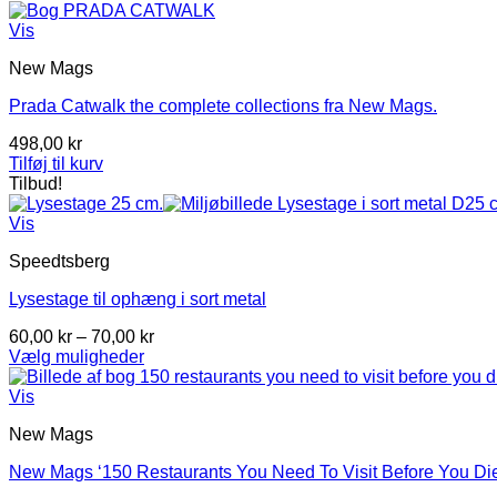
Vis
New Mags
Prada Catwalk the complete collections fra New Mags.
498,00
kr
Tilføj til kurv
Tilbud!
Vis
Speedtsberg
Lysestage til ophæng i sort metal
Prisinterval:
60,00
kr
–
70,00
kr
60,00 kr
Vælg muligheder
Dette
til
vare
70,00 kr
Vis
har
New Mags
flere
varianter.
New Mags ‘150 Restaurants You Need To Visit Before You Di
Mulighederne
kan