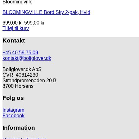
Bloomingville
BLOOMINGVILLE Bord Sky 2-pak, Hvid
Den
Den
699,00
kr
599,00
kr
oprindelige
aktuelle
Tilføj til kurv
pris
pris
var:
er:
Kontakt
699,00 kr.
599,00 kr.
+45 40 59 75 09
kontakt@boliglover.dk
Boliglover.dk ApS
CVR: 40614230
Strandpromenaden 20 B
8700 Horsens
Følg os
Instagram
Facebook
Information