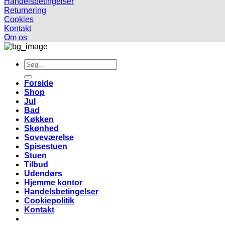
Handelsbetingelser
Returnering
Cookies
Kontakt
Om os
Søg
efter:
Forside
Shop
Jul
Bad
Køkken
Skønhed
Soveværelse
Spisestuen
Stuen
Tilbud
Udendørs
Hjemme kontor
Handelsbetingelser
Cookiepolitik
Kontakt