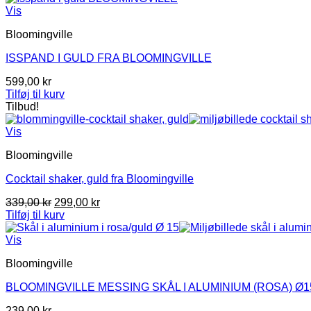
var:
er:
Vis
99,95 kr.
50,00 kr.
Bloomingville
ISSPAND I GULD FRA BLOOMINGVILLE
599,00
kr
Tilføj til kurv
Tilbud!
Vis
Bloomingville
Cocktail shaker, guld fra Bloomingville
Den
Den
339,00
kr
299,00
kr
oprindelige
aktuelle
Tilføj til kurv
pris
pris
var:
er:
Vis
339,00 kr.
299,00 kr.
Bloomingville
BLOOMINGVILLE MESSING SKÅL I ALUMINIUM (ROSA) Ø15 
239,00
kr