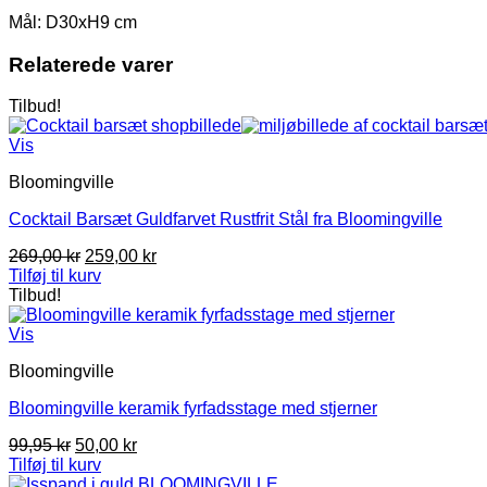
Mål: D30xH9 cm
Relaterede varer
Tilbud!
Vis
Bloomingville
Cocktail Barsæt Guldfarvet Rustfrit Stål fra Bloomingville
Den
Den
269,00
kr
259,00
kr
oprindelige
aktuelle
Tilføj til kurv
pris
pris
Tilbud!
var:
er:
269,00 kr.
259,00 kr.
Vis
Bloomingville
Bloomingville keramik fyrfadsstage med stjerner
Den
Den
99,95
kr
50,00
kr
oprindelige
aktuelle
Tilføj til kurv
pris
pris