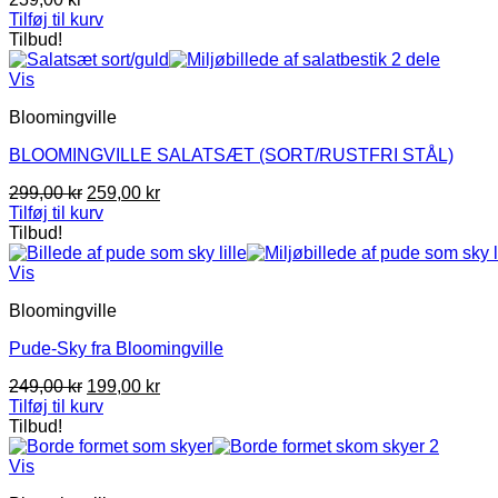
Tilføj til kurv
Tilbud!
Vis
Bloomingville
BLOOMINGVILLE SALATSÆT (SORT/RUSTFRI STÅL)
Den
Den
299,00
kr
259,00
kr
oprindelige
aktuelle
Tilføj til kurv
pris
pris
Tilbud!
var:
er:
299,00 kr.
259,00 kr.
Vis
Bloomingville
Pude-Sky fra Bloomingville
Den
Den
249,00
kr
199,00
kr
oprindelige
aktuelle
Tilføj til kurv
pris
pris
Tilbud!
var:
er:
249,00 kr.
199,00 kr.
Vis