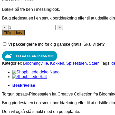
Bakke på tre ben i messinglook.
Brug piedestalen i en smuk borddækning eller til at udstille di
Torgun
Opsats-
Tilføj til kurv
Piedestal
i
Vi pakker gerne ind for dig ganske gratis. Skal vi det?
messinglook
fra
Bloomingville
TILFØJ TIL ØNSKESKYEN
antal
Kategorier:
Bloomingville
,
Køkken
,
Spisestuen
,
Stuen
Tags:
d
Beskrivelse
Torgun opsats-Piedestalen fra Creative Collection fra Blooming
Brug piedestalen i en smuk borddækning eller til at udstille di
Den vil også stå smukt med en potteplante.