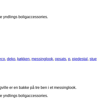
ne yndlings boligaccessories.
eco
,
deko
,
køkken
,
messinglook
,
opsats
,
p
,
piedestal
,
stue
ville er en bakke på tre ben i et messinglook.
ne yndlings boligaccessories.