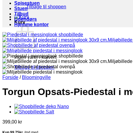
Spisestuen
Tilbage til shoppen
Stuen
Tilbud
Udendørs
Kurv
Hjemme kontor
Ingen varer i kurven.
Tilbage til shoppen
Forside
/
Bloomingville
Torgun Opsats-Piedestal i m
399,00
kr