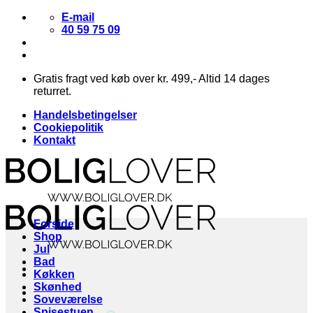
Fortsæt
E-mail
til
40 59 75 09
indhold
Gratis fragt ved køb over kr. 499,- Altid 14 dages
returret.
Handelsbetingelser
Cookiepolitik
Kontakt
Forside
Shop
Jul
Bad
Køkken
Skønhed
Soveværelse
Spisestuen