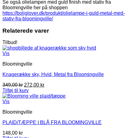
Se også olielampen med guld finish med stativ fra
Bloomingville her på shoppen
https://boliglover.dk/produkt/olielampe-i-guld-metal-med-
stativ-fra-bloomingville/
Relaterede varer
Tilbud!
Vis
Bloomingville
Knagerække sky, Hvid, Metal fra Bloomingville
Den
Den
349,00
kr
272,00
kr
oprindelige
aktuelle
Tilføj til kurv
pris
pris
var:
er:
Vis
349,00 kr.
272,00 kr.
Bloomingville
PLAID/TÆPPE I BLÅ FRA BLOOMINGVILLE
148,00
kr