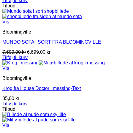
Tilføj til kurv
Tilbud!
Vis
Bloomingville
MUNDO SOFA I SORT FRA BLOOMINGVILLE
Den
Den
7.699,00
kr
6.699,00
kr
oprindelige
aktuelle
Tilføj til kurv
pris
pris
var:
er:
Vis
7.699,00 kr.
6.699,00 kr.
Bloomingville
Krog fra House Doctor i messing-Text
35,00
kr
Tilføj til kurv
Tilbud!
Vis