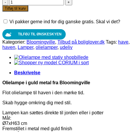
Olielampe
i
Tilføj til kurv
guld
metal
Vi pakker gerne ind for dig ganske gratis. Skal vi det?
fra
Bloomingville
antal
TILFØJ TIL ØNSKESKYEN
Kategorier:
Bloomingville
,
Tilbud på boliglover.dk
Tags:
have
,
haven
,
Lamper
,
olielamper
,
udeliv
Beskrivelse
Olielampe i guld metal fra Bloomingville
Flot olielampe til haven i den mørke tid.
Skab hygge omkring dig med stil.
Lampen kan sættes direkte til jorden eller i potter
Mål:
Ø7xH63 cm
Fremstillet i metal med guld finish