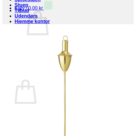
Stuen
Kurv /
0,00
kr
Tilbud
Udendørs
Hjemme kontor
Ingen varer i kurven.
Tilbage til shoppen
Kurv
Ingen varer i kurven.
Tilbage til shoppen