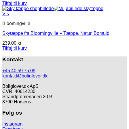
oprindelige
aktuelle
Tilføj til kurv
pris
pris
var:
er:
Vis
289,95 kr.
150,00 kr.
Bloomingville
Skytæppe fra Bloomingville – Tæppe, Natur, Bomuld
239,00
kr
Tilføj til kurv
Kontakt
+45 40 59 75 09
kontakt@boliglover.dk
Boliglover.dk ApS
CVR: 40614230
Strandpromenaden 20 B
8700 Horsens
Følg os
Instagram