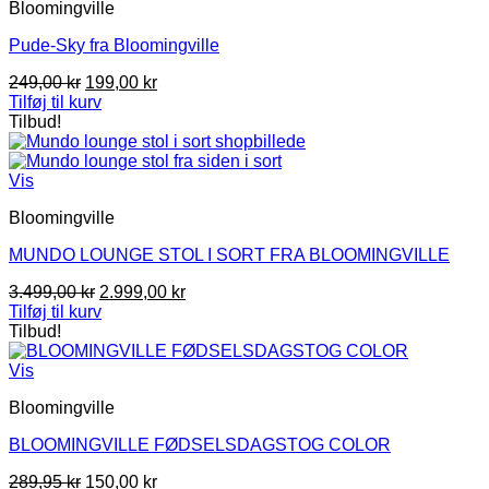
Bloomingville
Pude-Sky fra Bloomingville
Den
Den
249,00
kr
199,00
kr
oprindelige
aktuelle
Tilføj til kurv
pris
pris
Tilbud!
var:
er:
249,00 kr.
199,00 kr.
Vis
Bloomingville
MUNDO LOUNGE STOL I SORT FRA BLOOMINGVILLE
Den
Den
3.499,00
kr
2.999,00
kr
oprindelige
aktuelle
Tilføj til kurv
pris
pris
Tilbud!
var:
er:
3.499,00 kr.
2.999,00 kr.
Vis
Bloomingville
BLOOMINGVILLE FØDSELSDAGSTOG COLOR
Den
Den
289,95
kr
150,00
kr