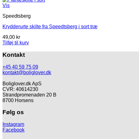
var:
er:
Vis
150,00 kr.
100,00 kr.
Speedtsberg
Krydderurte skilte fra Speedtsberg i sort træ
49,00
kr
Tilføj til kurv
Kontakt
+45 40 59 75 09
kontakt@boliglover.dk
Boliglover.dk ApS
CVR: 40614230
Strandpromenaden 20 B
8700 Horsens
Følg os
Instagram
Facebook