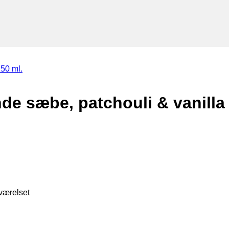
e sæbe, patchouli & vanilla 
værelset