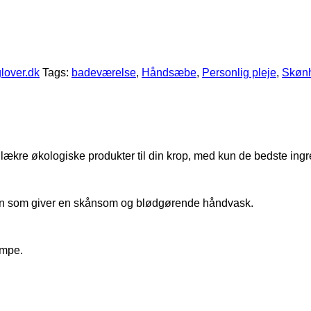
glover.dk
Tags:
badeværelse
,
Håndsæbe
,
Personlig pleje
,
Skøn
lækre økologiske produkter til din krop, med kun de bedste ingr
rin som giver en skånsom og blødgørende håndvask.
umpe.