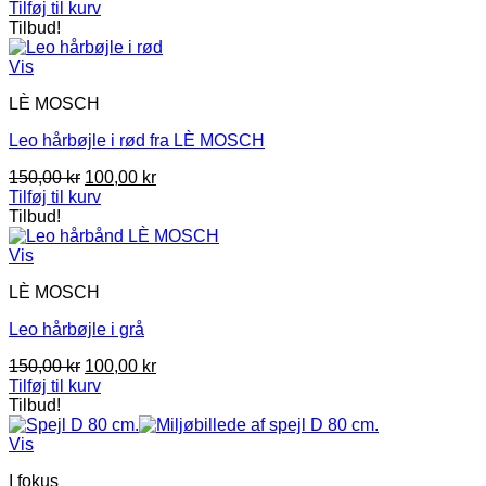
oprindelige
aktuelle
Tilføj til kurv
pris
pris
Tilbud!
var:
er:
199,00 kr.
175,00 kr.
Vis
LÈ MOSCH
Leo hårbøjle i rød fra LÈ MOSCH
Den
Den
150,00
kr
100,00
kr
oprindelige
aktuelle
Tilføj til kurv
pris
pris
Tilbud!
var:
er:
150,00 kr.
100,00 kr.
Vis
LÈ MOSCH
Leo hårbøjle i grå
Den
Den
150,00
kr
100,00
kr
oprindelige
aktuelle
Tilføj til kurv
pris
pris
Tilbud!
var:
er:
150,00 kr.
100,00 kr.
Vis
I fokus