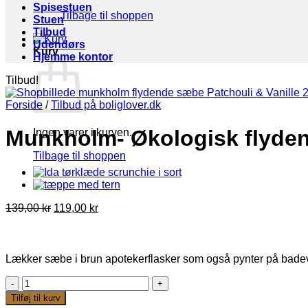
Spisestuen
Tilbage til shoppen
Stuen
Tilbud
Udendørs
Kurv
Hjemme kontor
Tilbud!
Forside
/
Tilbud på boliglover.dk
Munkholm- Økologisk flydend
Ingen varer i kurven.
Tilbage til shoppen
Den
Den
139,00
kr
119,00
kr
oprindelige
aktuelle
pris
pris
var:
er:
139,00 kr.
119,00 kr.
Lækker sæbe i brun apotekerflasker som også pynter på bade
Munkholm-
Økologisk
Tilføj til kurv
flydende