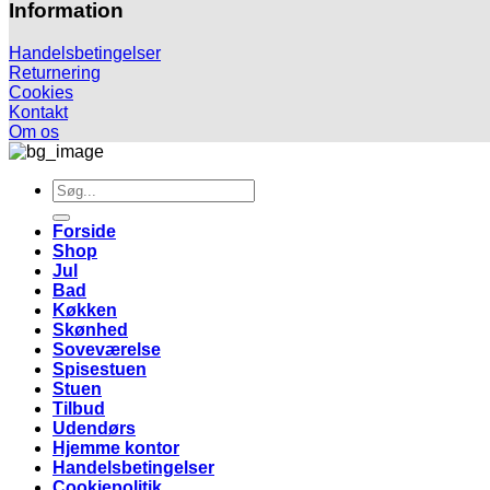
Information
Handelsbetingelser
Returnering
Cookies
Kontakt
Om os
Søg
efter:
Forside
Shop
Jul
Bad
Køkken
Skønhed
Soveværelse
Spisestuen
Stuen
Tilbud
Udendørs
Hjemme kontor
Handelsbetingelser
Cookiepolitik