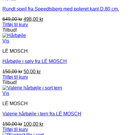
Rundt spejl fra Speedtsberg med poleret kant D.80 cm.
Den
Den
649,00
kr
498,00
kr
oprindelige
aktuelle
Tilføj til kurv
pris
pris
Tilbud!
var:
er:
649,00 kr.
498,00 kr.
Vis
LÈ MOSCH
Hårbøjle i sølv fra LÈ MOSCH
Den
Den
150,00
kr
50,00
kr
oprindelige
aktuelle
Tilføj til kurv
pris
pris
Tilbud!
var:
er:
150,00 kr.
50,00 kr.
Vis
LÈ MOSCH
Valerie hårbøjle i tern fra LÈ MOSCH
Den
Den
150,00
kr
100,00
kr
oprindelige
aktuelle
Tilføj til kurv
pris
pris