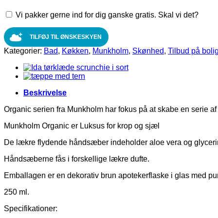
sæbe,
Vi pakker gerne ind for dig ganske gratis. Skal vi det?
patchouli
&
vanilla
TILFØJ TIL ØNSKESKYEN
250
Kategorier:
Bad
,
Køkken
,
Munkholm
,
Skønhed
,
Tilbud på boli
ml.
antal
Beskrivelse
Organic serien fra Munkholm har fokus på at skabe en serie af 
Munkholm Organic er Luksus for krop og sjæl
De lækre flydende håndsæber indeholder aloe vera og glyce
Håndsæberne fås i forskellige lækre dufte.
Emballagen er en dekorativ brun apotekerflaske i glas med p
250 ml.
Specifikationer: