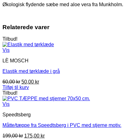
Økologisk flydende sæbe med aloe vera fra Munkholm.
Relaterede varer
Tilbud!
Vis
LÈ MOSCH
Elastik med tørklæde i grå
Den
Den
60,00
kr
50,00
kr
oprindelige
aktuelle
Tilføj til kurv
pris
pris
Tilbud!
var:
er:
60,00 kr.
50,00 kr.
Vis
Speedtsberg
Måtte/tæppe fra Speedtsberg i PVC med stjerne motiv.
Den
Den
199,00
kr
175,00
kr