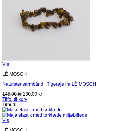
Vis
LÈ MOSCH
Naturstensarmbånd i Tigerøje fra LÈ MOSCH
Den
Den
145,00
kr
130,00
kr
oprindelige
aktuelle
Tilføj til kurv
pris
pris
Tilbud!
var:
er:
145,00 kr.
130,00 kr.
Vis
LÈ MOSCH