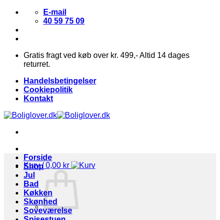
Fortsæt
E-mail
til
40 59 75 09
indhold
Gratis fragt ved køb over kr. 499,- Altid 14 dages
returret.
Handelsbetingelser
Cookiepolitik
Kontakt
Forside
Kurv /
0,00
kr
Shop
Jul
Bad
Køkken
Skønhed
Soveværelse
Spisestuen