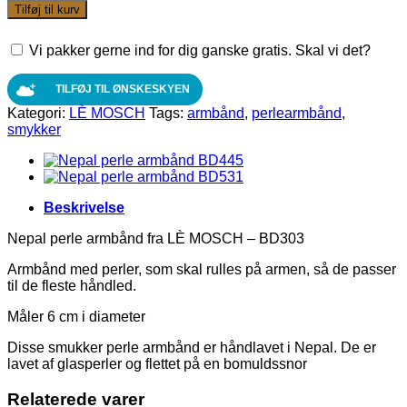
perle
Tilføj til kurv
armbånd
fra
Vi pakker gerne ind for dig ganske gratis. Skal vi det?
LÈ
MOSCH
-
TILFØJ TIL ØNSKESKYEN
BD507
Kategori:
LÈ MOSCH
Tags:
armbånd
,
perlearmbånd
,
antal
smykker
Beskrivelse
Nepal perle armbånd fra LÈ MOSCH – BD303
Armbånd med perler, som skal rulles på armen, så de passer
til de fleste håndled.
Måler 6 cm i diameter
Disse smukker perle armbånd er håndlavet i Nepal. De er
lavet af glasperler og flettet på en bomuldssnor
Relaterede varer