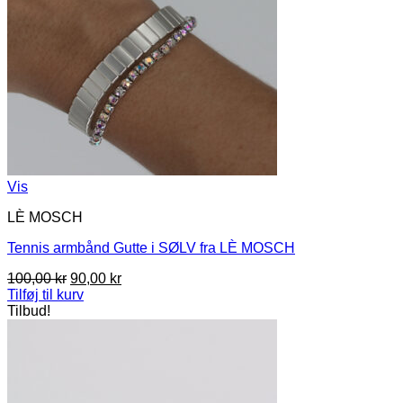
Vis
LÈ MOSCH
Tennis armbånd Gutte i SØLV fra LÈ MOSCH
Den
Den
100,00
kr
90,00
kr
oprindelige
aktuelle
Tilføj til kurv
pris
pris
Tilbud!
var:
er:
100,00 kr.
90,00 kr.