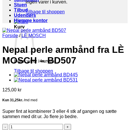
Ingen varer i kurven.
Stuen
Tilbud
Tilbage til shoppen
Udendørs
Hjemme kontor
Kurv
Forside
/
LÈ MOSCH
Nepal perle armbånd fra LÈ
MOSCH – BD507
Ingen varer i kurven.
Tilbage til shoppen
125,00
kr
Super fint at kombinerer 3 eller 4 stk af gangen og sætte
sammen med dit ur. Jo flere jo bedre.
Nepal