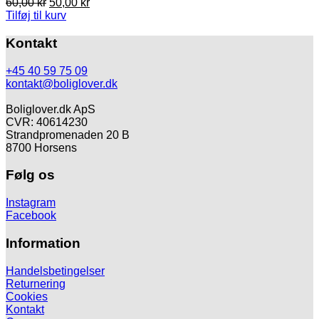
Den
Den
60,00
kr
50,00
kr
oprindelige
aktuelle
Tilføj til kurv
pris
pris
var:
er:
Kontakt
60,00 kr.
50,00 kr.
+45 40 59 75 09
kontakt@boliglover.dk
Boliglover.dk ApS
CVR: 40614230
Strandpromenaden 20 B
8700 Horsens
Følg os
Instagram
Facebook
Information
Handelsbetingelser
Returnering
Cookies
Kontakt