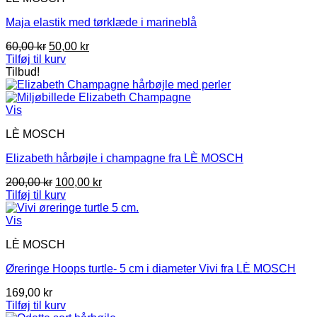
Maja elastik med tørklæde i marineblå
Den
Den
60,00
kr
50,00
kr
oprindelige
aktuelle
Tilføj til kurv
pris
pris
Tilbud!
var:
er:
60,00 kr.
50,00 kr.
Vis
LÈ MOSCH
Elizabeth hårbøjle i champagne fra LÈ MOSCH
Den
Den
200,00
kr
100,00
kr
oprindelige
aktuelle
Tilføj til kurv
pris
pris
var:
er:
Vis
200,00 kr.
100,00 kr.
LÈ MOSCH
Øreringe Hoops turtle- 5 cm i diameter Vivi fra LÈ MOSCH
169,00
kr
Tilføj til kurv