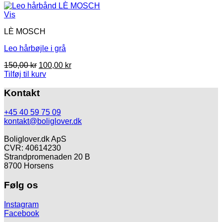
var:
er:
55,00 kr.
45,00 kr.
Vis
LÈ MOSCH
Leo hårbøjle i grå
Den
Den
150,00
kr
100,00
kr
oprindelige
aktuelle
Tilføj til kurv
pris
pris
var:
er:
Kontakt
150,00 kr.
100,00 kr.
+45 40 59 75 09
kontakt@boliglover.dk
Boliglover.dk ApS
CVR: 40614230
Strandpromenaden 20 B
8700 Horsens
Følg os
Instagram
Facebook