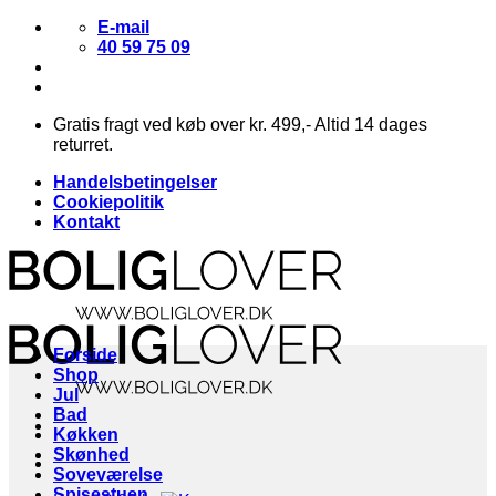
Fortsæt
E-mail
til
40 59 75 09
indhold
Gratis fragt ved køb over kr. 499,- Altid 14 dages
returret.
Handelsbetingelser
Cookiepolitik
Kontakt
Forside
Shop
Jul
Bad
Køkken
Skønhed
Soveværelse
Spisestuen