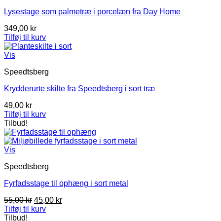
Lysestage som palmetræ i porcelæn fra Day Home
349,00
kr
Tilføj til kurv
Vis
Speedtsberg
Krydderurte skilte fra Speedtsberg i sort træ
49,00
kr
Tilføj til kurv
Tilbud!
Vis
Speedtsberg
Fyrfadsstage til ophæng i sort metal
Den
Den
55,00
kr
45,00
kr
oprindelige
aktuelle
Tilføj til kurv
pris
pris
Tilbud!