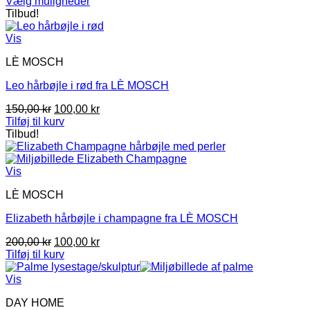
60,00 kr
Vælg muligheder
Dette
til
Tilbud!
vare
70,00 kr
har
Vis
flere
LÈ MOSCH
varianter.
Mulighederne
Leo hårbøjle i rød fra LÈ MOSCH
kan
vælges
Den
Den
150,00
kr
100,00
kr
på
oprindelige
aktuelle
Tilføj til kurv
varesiden
pris
pris
Tilbud!
var:
er:
150,00 kr.
100,00 kr.
Vis
LÈ MOSCH
Elizabeth hårbøjle i champagne fra LÈ MOSCH
Den
Den
200,00
kr
100,00
kr
oprindelige
aktuelle
Tilføj til kurv
pris
pris
var:
er:
Vis
200,00 kr.
100,00 kr.
DAY HOME