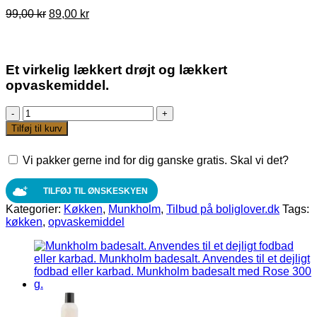
Den
Den
99,00
kr
89,00
kr
oprindelige
aktuelle
pris
pris
var:
er:
99,00 kr.
89,00 kr.
Et virkelig lækkert drøjt og lækkert
opvaskemiddel.
Munkholm
opvaskemiddel
Tilføj til kurv
Lemongrass
500
Vi pakker gerne ind for dig ganske gratis. Skal vi det?
ml.
antal
TILFØJ TIL ØNSKESKYEN
Kategorier:
Køkken
,
Munkholm
,
Tilbud på boliglover.dk
Tags:
køkken
,
opvaskemiddel