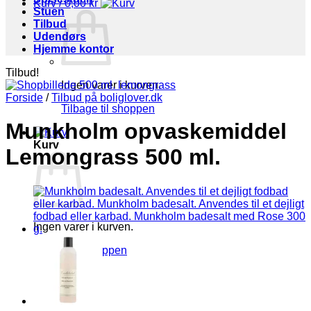
Kurv /
0,00
kr
Stuen
Tilbud
Udendørs
Hjemme kontor
Tilbud!
Ingen varer i kurven.
Forside
/
Tilbud på boliglover.dk
Tilbage til shoppen
Munkholm opvaskemiddel
Kurv
Lemongrass 500 ml.
Ingen varer i kurven.
Tilbage til shoppen