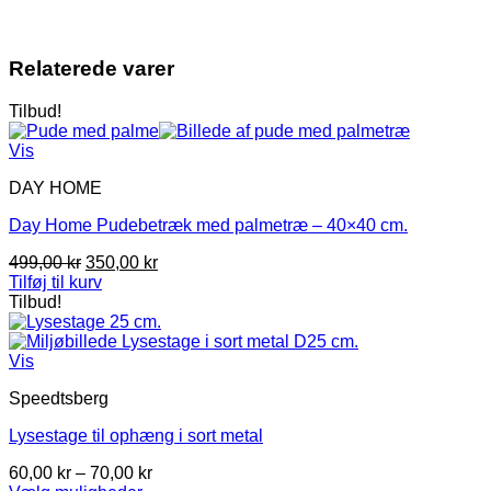
Relaterede varer
Tilbud!
Vis
DAY HOME
Day Home Pudebetræk med palmetræ – 40×40 cm.
Den
Den
499,00
kr
350,00
kr
oprindelige
aktuelle
Tilføj til kurv
pris
pris
Tilbud!
var:
er:
499,00 kr.
350,00 kr.
Vis
Speedtsberg
Lysestage til ophæng i sort metal
Prisinterval:
60,00
kr
–
70,00
kr