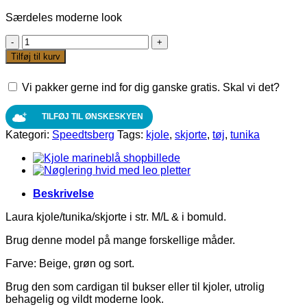
Særdeles moderne look
Laura
kjole/tunika/skjorte
Tilføj til kurv
i
str.
Vi pakker gerne ind for dig ganske gratis. Skal vi det?
M/L
&
i
TILFØJ TIL ØNSKESKYEN
bomuld.
Kategori:
Speedtsberg
Tags:
kjole
,
skjorte
,
tøj
,
tunika
antal
Beskrivelse
Laura kjole/tunika/skjorte i str. M/L & i bomuld.
Brug denne model på mange forskellige måder.
Farve: Beige, grøn og sort.
Brug den som cardigan til bukser eller til kjoler, utrolig
behagelig og vildt moderne look.