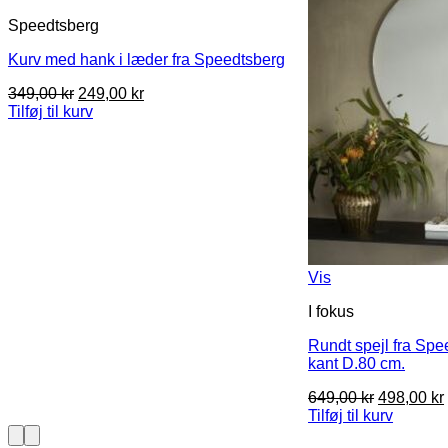
Speedtsberg
Kurv med hank i læder fra Speedtsberg
Den
Den
349,00
kr
249,00
kr
oprindelige
aktuelle
Tilføj til kurv
pris
pris
var:
er:
349,00 kr.
249,00 kr.
Vis
I fokus
Rundt spejl fra Spe
kant D.80 cm.
Den
649,00
kr
498,00
kr
oprindeli
Tilføj til kurv
pris