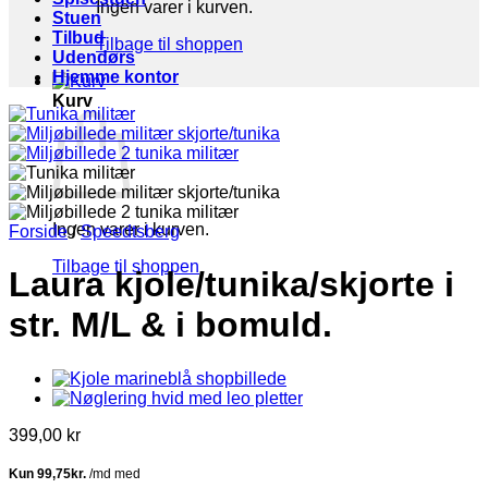
Ingen varer i kurven.
Stuen
Tilbud
Tilbage til shoppen
Udendørs
Hjemme kontor
Kurv
Ingen varer i kurven.
Forside
/
Speedtsberg
Tilbage til shoppen
Laura kjole/tunika/skjorte i
str. M/L & i bomuld.
399,00
kr