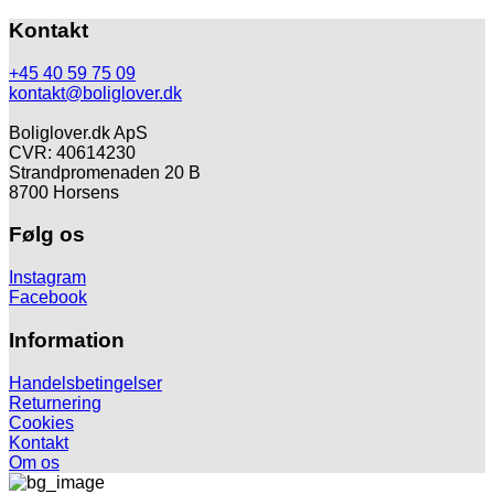
var:
649,00 kr.
Kontakt
+45 40 59 75 09
kontakt@boliglover.dk
Boliglover.dk ApS
CVR: 40614230
Strandpromenaden 20 B
8700 Horsens
Følg os
Instagram
Facebook
Information
Handelsbetingelser
Returnering
Cookies
Kontakt
Om os