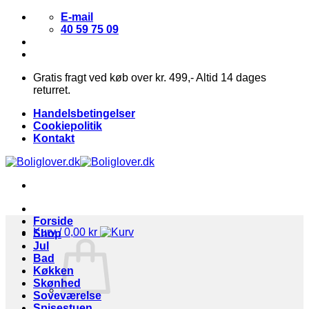
Fortsæt
E-mail
til
40 59 75 09
indhold
Gratis fragt ved køb over kr. 499,- Altid 14 dages
returret.
Handelsbetingelser
Cookiepolitik
Kontakt
Forside
Kurv /
0,00
kr
Shop
Jul
Bad
Køkken
Skønhed
Soveværelse
Spisestuen