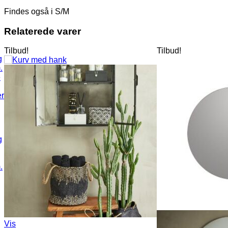
Findes også i S/M
Relaterede varer
Tilbud!
Tilbud!
g
.
Vis