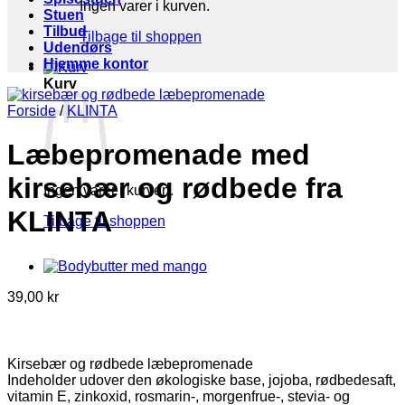
Ingen varer i kurven.
Stuen
Tilbud
Tilbage til shoppen
Udendørs
Hjemme kontor
Kurv
Forside
/
KLINTA
Læbepromenade med
kirsebær og rødbede fra
Ingen varer i kurven.
KLINTA
Tilbage til shoppen
39,00
kr
Kirsebær og rødbede læbepromenade
Indeholder udover den økologiske base, jojoba, rødbedesaft,
vitamin E, zinkoxid, rosmarin-, morgenfrue-, stevia- og