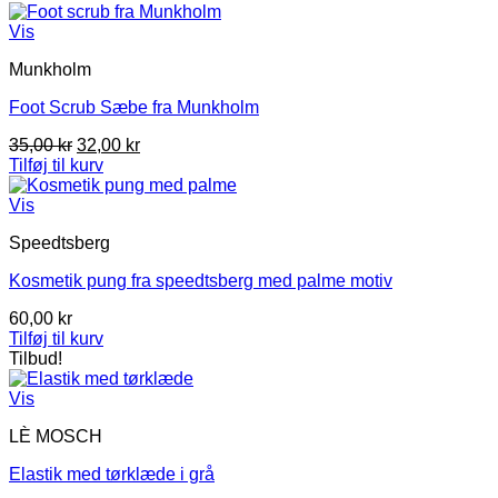
Vis
Munkholm
Foot Scrub Sæbe fra Munkholm
Den
Den
35,00
kr
32,00
kr
oprindelige
aktuelle
Tilføj til kurv
pris
pris
var:
er:
Vis
35,00 kr.
32,00 kr.
Speedtsberg
Kosmetik pung fra speedtsberg med palme motiv
60,00
kr
Tilføj til kurv
Tilbud!
Vis
LÈ MOSCH
Elastik med tørklæde i grå