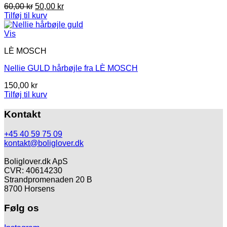
Den
Den
60,00
kr
50,00
kr
oprindelige
aktuelle
Tilføj til kurv
pris
pris
var:
er:
Vis
60,00 kr.
50,00 kr.
LÈ MOSCH
Nellie GULD hårbøjle fra LÈ MOSCH
150,00
kr
Tilføj til kurv
Kontakt
+45 40 59 75 09
kontakt@boliglover.dk
Boliglover.dk ApS
CVR: 40614230
Strandpromenaden 20 B
8700 Horsens
Følg os