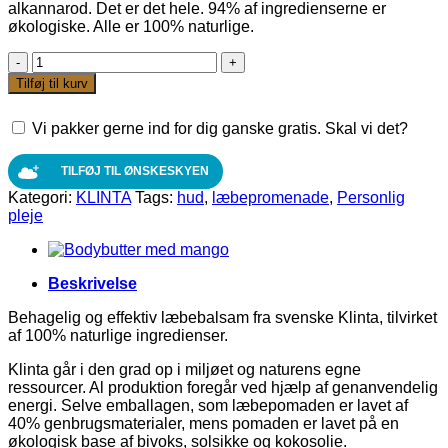
alkannarod. Det er det hele. 94% af ingredienserne er
økologiske. Alle er 100% naturlige.
Læbepromenade
med
Tilføj til kurv
kirsebær
og
Vi pakker gerne ind for dig ganske gratis. Skal vi det?
rødbede
fra
KLINTA
TILFØJ TIL ØNSKESKYEN
antal
Kategori:
KLINTA
Tags:
hud
,
læbepromenade
,
Personlig
pleje
Beskrivelse
Behagelig og effektiv læbebalsam fra svenske Klinta, tilvirket
af 100% naturlige ingredienser.
Klinta går i den grad op i miljøet og naturens egne
ressourcer. Al produktion foregår ved hjælp af genanvendelig
energi. Selve emballagen, som læbepomaden er lavet af
40% genbrugsmaterialer, mens pomaden er lavet på en
økologisk base af bivoks, solsikke og kokosolie.