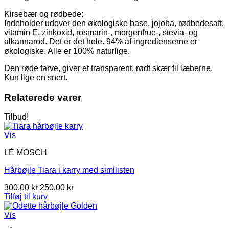
Kirsebær og rødbede:
Indeholder udover den økologiske base, jojoba, rødbedesaft,
vitamin E, zinkoxid, rosmarin-, morgenfrue-, stevia- og
alkannarod. Det er det hele. 94% af ingredienserne er
økologiske. Alle er 100% naturlige.
Den røde farve, giver et transparent, rødt skær til læberne.
Kun lige en snert.
Relaterede varer
Tilbud!
Vis
LÈ MOSCH
Hårbøjle Tiara i karry med similisten
Den
Den
300,00
kr
250,00
kr
oprindelige
aktuelle
Tilføj til kurv
pris
pris
var:
er:
Vis
300,00 kr.
250,00 kr.