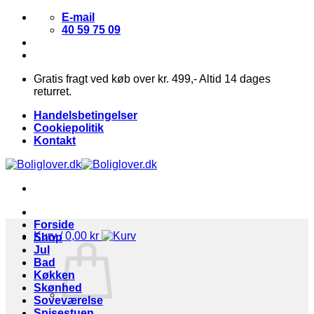
Fortsæt
E-mail
til
40 59 75 09
indhold
Gratis fragt ved køb over kr. 499,- Altid 14 dages
returret.
Handelsbetingelser
Cookiepolitik
Kontakt
Forside
Kurv /
0,00
kr
Shop
Jul
Bad
Køkken
Skønhed
Soveværelse
Spisestuen