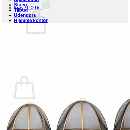
Stuen
Kurv /
0,00
kr
Tilbud
Udendørs
Hjemme kontor
Ingen varer i kurven.
Tilbage til shoppen
Kurv
Ingen varer i kurven.
Tilbage til shoppen