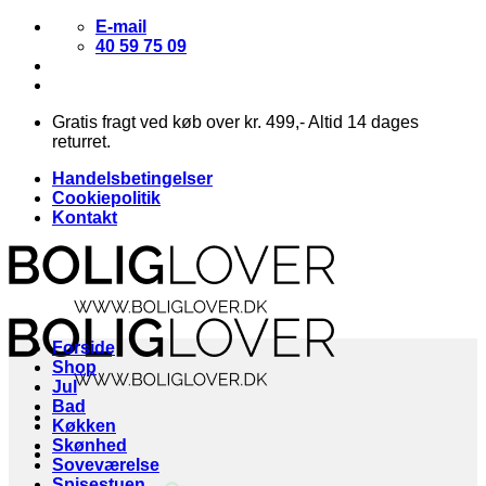
Fortsæt
E-mail
til
40 59 75 09
indhold
Gratis fragt ved køb over kr. 499,- Altid 14 dages
returret.
Handelsbetingelser
Cookiepolitik
Kontakt
Forside
Shop
Jul
Bad
Køkken
Skønhed
Soveværelse
Spisestuen