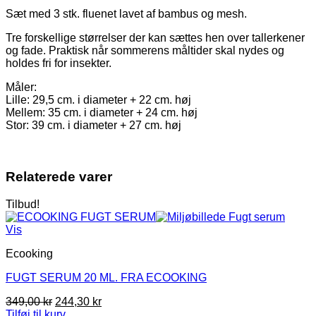
Sæt med 3 stk. fluenet lavet af bambus og mesh.
Tre forskellige størrelser der kan sættes hen over tallerkener
og fade. Praktisk når sommerens måltider skal nydes og
holdes fri for insekter.
Måler:
Lille: 29,5 cm. i diameter + 22 cm. høj
Mellem: 35 cm. i diameter + 24 cm. høj
Stor: 39 cm. i diameter + 27 cm. høj
Relaterede varer
Tilbud!
Vis
Ecooking
FUGT SERUM 20 ML. FRA ECOOKING
Den
Den
349,00
kr
244,30
kr
oprindelige
aktuelle
Tilføj til kurv