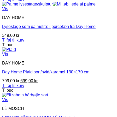
pris
pris
var:
er:
Vis
349,00 kr.
244,30 kr.
DAY HOME
Lysestage som palmetræ i porcelæn fra Day Home
349,00
kr
Tilføj til kurv
Tilbud!
Vis
DAY HOME
Day Home Plaid sort/hvid/karamel 130×170 cm.
Den
Den
799,00
kr
699,00
kr
oprindelige
aktuelle
Tilføj til kurv
pris
pris
Tilbud!
var:
er:
799,00 kr.
699,00 kr.
Vis
LÈ MOSCH