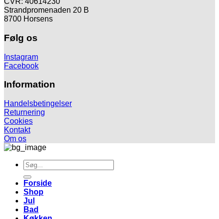
CVR: 40614230
Strandpromenaden 20 B
8700 Horsens
Følg os
Instagram
Facebook
Information
Handelsbetingelser
Returnering
Cookies
Kontakt
Om os
Søg
efter:
Forside
Shop
Jul
Bad
Køkken