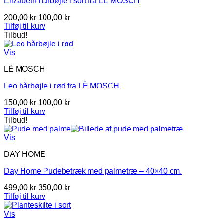
Elizabeth hårbøjle i sort fra LÈ MOSCH
Den
Den
200,00
kr
100,00
kr
oprindelige
aktuelle
Tilføj til kurv
pris
pris
Tilbud!
var:
er:
200,00 kr.
100,00 kr.
Vis
LÈ MOSCH
Leo hårbøjle i rød fra LÈ MOSCH
Den
Den
150,00
kr
100,00
kr
oprindelige
aktuelle
Tilføj til kurv
pris
pris
Tilbud!
var:
er:
150,00 kr.
100,00 kr.
Vis
DAY HOME
Day Home Pudebetræk med palmetræ – 40×40 cm.
Den
Den
499,00
kr
350,00
kr
oprindelige
aktuelle
Tilføj til kurv
pris
pris
var:
er:
Vis