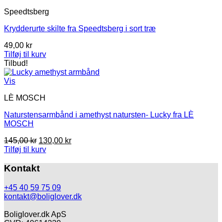
499,00 kr.
350,00 kr.
Speedtsberg
Krydderurte skilte fra Speedtsberg i sort træ
49,00
kr
Tilføj til kurv
Tilbud!
Vis
LÈ MOSCH
Naturstensarmbånd i amethyst natursten- Lucky fra LÈ
MOSCH
Den
Den
145,00
kr
130,00
kr
oprindelige
aktuelle
Tilføj til kurv
pris
pris
var:
er:
Kontakt
145,00 kr.
130,00 kr.
+45 40 59 75 09
kontakt@boliglover.dk
Boliglover.dk ApS