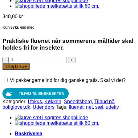
348,00
kr
Praktiske fluenet når sommerens måltider skal
holdes fri for insekter.
Fluenet-
sæt
Tilføj til kurv
med
3
Vi pakker gerne ind for dig ganske gratis. Skal vi det?
stk.
fra
Speedtsberg
TILFØJ TIL ØNSKESKYEN
antal
Kategorier:
I fokus
,
Køkken
,
Speedtsberg
,
Tilbud på
boliglover.dk
,
Udendørs
Tags:
fluenet
,
net
,
sæt
,
udeliv
Beskrivelse