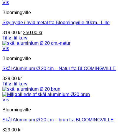
Vis
Bloomingville
Sky hylde i hvid metal fra Bloomingville 40cm. -Lille
Den
Den
319,00
kr
250,00
kr
oprindelige
aktuelle
Tilføj til kurv
pris
pris
var:
er:
Vis
319,00 kr.
250,00 kr.
Bloomingville
Skål Aluminium Ø 20 cm – Natur fra BLOOMINGVILLE
329,00
kr
Tilføj til kurv
Vis
Bloomingville
Skål Aluminium Ø 20 cm – brun fra BLOOMINGVILLE
329,00
kr