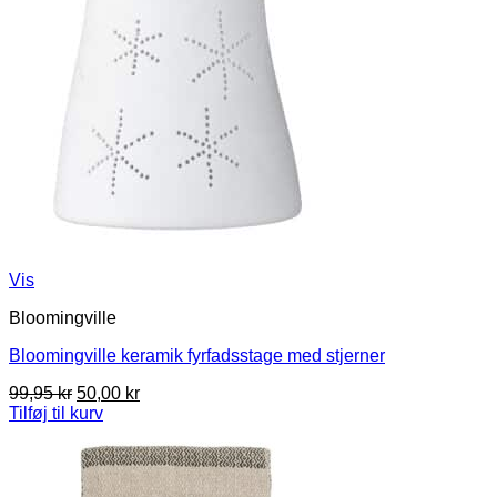
Vis
Bloomingville
Bloomingville keramik fyrfadsstage med stjerner
Den
Den
99,95
kr
50,00
kr
oprindelige
aktuelle
Tilføj til kurv
pris
pris
var:
er:
99,95 kr.
50,00 kr.