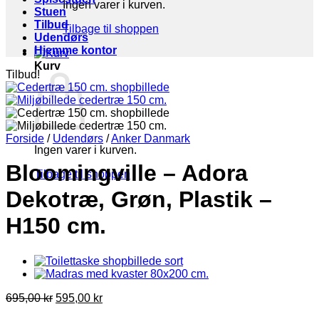
Ingen varer i kurven.
Stuen
Tilbud
Tilbage til shoppen
Udendørs
Hjemme kontor
Kurv
Tilbud!
Forside
/
Udendørs
/
Anker Danmark
Ingen varer i kurven.
Bloomingville – Adora
Tilbage til shoppen
Dekotræ, Grøn, Plastik –
H150 cm.
Den
Den
695,00
kr
595,00
kr
oprindelige
aktuelle