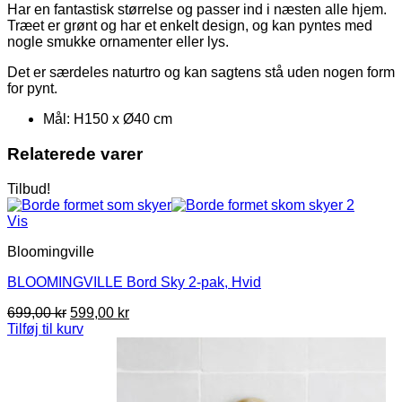
Har en fantastisk størrelse og passer ind i næsten alle hjem.
Træet er grønt og har et enkelt design, og kan pyntes med
nogle smukke ornamenter eller lys.
Det er særdeles naturtro og kan sagtens stå uden nogen form
for pynt.
Mål: H150 x Ø40 cm
Relaterede varer
Tilbud!
Vis
Bloomingville
BLOOMINGVILLE Bord Sky 2-pak, Hvid
Den
Den
699,00
kr
599,00
kr
oprindelige
aktuelle
Tilføj til kurv
pris
pris
var:
er:
699,00 kr.
599,00 kr.