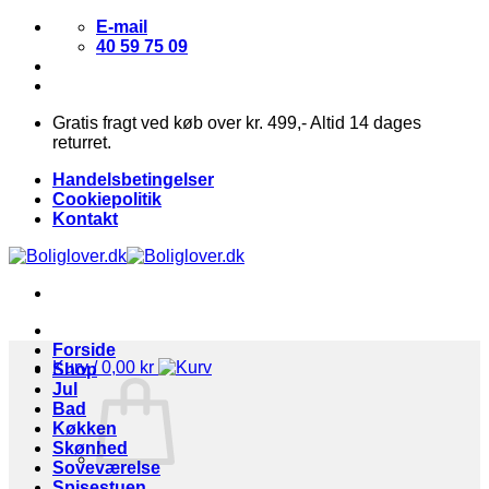
Fortsæt
E-mail
til
40 59 75 09
indhold
Gratis fragt ved køb over kr. 499,- Altid 14 dages
returret.
Handelsbetingelser
Cookiepolitik
Kontakt
Forside
Kurv /
0,00
kr
Shop
Jul
Bad
Køkken
Skønhed
Soveværelse
Spisestuen