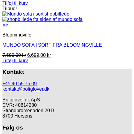
Tilføj til kurv
Tilbud!
Vis
Bloomingville
MUNDO SOFA I SORT FRA BLOOMINGVILLE
Den
Den
7.699,00
kr
6.699,00
kr
oprindelige
aktuelle
Tilføj til kurv
pris
pris
var:
er:
Kontakt
7.699,00 kr.
6.699,00 kr.
+45 40 59 75 09
kontakt@boliglover.dk
Boliglover.dk ApS
CVR: 40614230
Strandpromenaden 20 B
8700 Horsens
Følg os