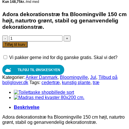
pris
pris
var:
er:
695,00 kr.
595,00 kr.
Adora dekorationstræ fra Bloomingville 150 cm
højt, naturtro grønt, stabil og genanvendelig
dekorationstræ.
Bloomingville
-
Tilføj til kurv
Adora
Dekotræ,
Vi pakker gerne ind for dig ganske gratis. Skal vi det?
Grøn,
Plastik
-
TILFØJ TIL ØNSKESKYEN
H150
Kategorier:
Anker Danmark
,
Bloomingville
,
Jul
,
Tilbud på
cm.
boliglover.dk
Tags:
cedertræ
,
kunstig plante
,
træ
antal
Beskrivelse
Adora dekorationstræ fra Bloomingville 150 cm højt, naturtro
grønt, stabil og genanvendelig dekorationstræ.