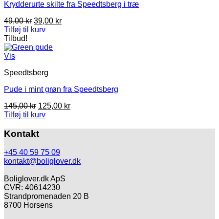
Krydderurte skilte fra Speedtsberg i træ
kan
vælges
Den
Den
49,00
kr
39,00
kr
på
oprindelige
aktuelle
Tilføj til kurv
varesiden
pris
pris
Tilbud!
var:
er:
49,00 kr.
39,00 kr.
Vis
Speedtsberg
Pude i mint grøn fra Speedtsberg
Den
Den
145,00
kr
125,00
kr
oprindelige
aktuelle
Tilføj til kurv
pris
pris
var:
er:
Kontakt
145,00 kr.
125,00 kr.
+45 40 59 75 09
kontakt@boliglover.dk
Boliglover.dk ApS
CVR: 40614230
Strandpromenaden 20 B
8700 Horsens