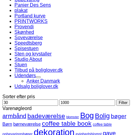
Panier Des Sens
plakat
Portland kurve
PRINTWORKS
Provendi
Skønhed
Soveværelse
Speedtsberg
Spisestuen
Sten og krystaller
Studio About
Stuen
Tilbud på boliglover.dk
Udendørs
Anker Danmark
Udsalg boliglover.dk
Sorter efter pris
Mindste
Højeste
Filter
pris
pris
Varenøgleord
Bog
Bolig
badeværelse
armbånd
bøger
blomster
coffee table book
børneværelse
Børn
coffee table
dekoration
gave
opbevaringsbøger
evighedsblomst