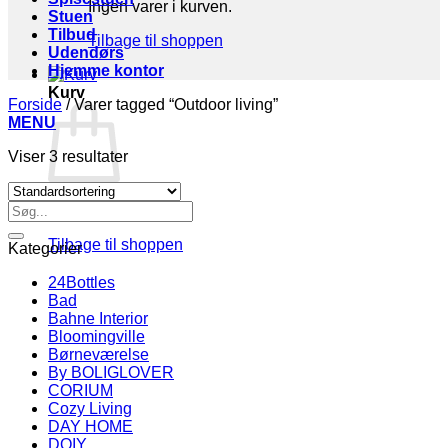
Ingen varer i kurven.
Stuen
Tilbud
Tilbage til shoppen
Udendørs
Hjemme kontor
Kurv
Forside
/
Varer tagged “Outdoor living”
MENU
Viser 3 resultater
Søg
Ingen varer i kurven.
efter:
Tilbage til shoppen
Kategorier
24Bottles
Bad
Bahne Interior
Bloomingville
Børneværelse
By BOLIGLOVER
CORIUM
Cozy Living
DAY HOME
DOIY