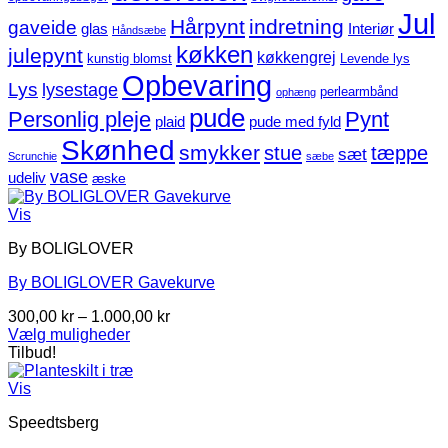
Jul
Hårpynt
indretning
gaveide
glas
Interiør
Håndsæbe
køkken
julepynt
køkkengrej
kunstig blomst
Levende lys
Opbevaring
Lys
lysestage
perlearmbånd
ophæng
pude
Personlig pleje
Pynt
plaid
pude med fyld
Skønhed
smykker
stue
tæppe
sæt
Scrunchie
sæbe
vase
udeliv
æske
Vis
By BOLIGLOVER
By BOLIGLOVER Gavekurve
Prisinterval:
300,00
kr
–
1.000,00
kr
300,00 kr
Vælg muligheder
Dette
til
Tilbud!
vare
1.000,00 kr
har
Vis
flere
Speedtsberg
varianter.
Mulighederne