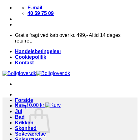
Fortsæt
E-mail
til
40 59 75 09
indhold
Gratis fragt ved køb over kr. 499,- Altid 14 dages
returret.
Handelsbetingelser
Cookiepolitik
Kontakt
Forside
Kurv /
0,00
kr
Shop
Jul
Bad
Køkken
Skønhed
Soveværelse
Spisestuen