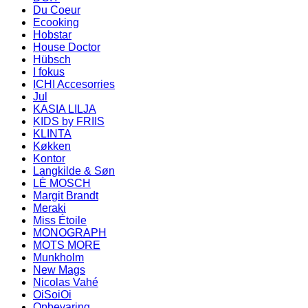
Du Coeur
Ecooking
Hobstar
House Doctor
Hübsch
I fokus
ICHI Accesorries
Jul
KASIA LILJA
KIDS by FRIIS
KLINTA
Køkken
Kontor
Langkilde & Søn
LÈ MOSCH
Margit Brandt
Meraki
Miss Étoile
MONOGRAPH
MOTS MORE
Munkholm
New Mags
Nicolas Vahé
OiSoiOi
Opbevaring